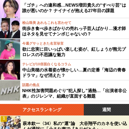
「ゴチ」への違和感…NEWS増田貴久の“すべり芸”は
誰が悪いのか？ ナイナイが抱える27年目の課題
桧山珠美 あれもこれも言わせて
街歩き食べ歩きばかりの売れっ子芸人ばかり…漫才師
はネタを見せてナンボじゃないの？
今週グサッときた名言珍言
欲に忠実に目いっぱい楽しむ姿が、紅しょうが熊元プ
ロレスの不思議な魅力
テレビが10倍面白くなるコラム
中山美穂の水着姿が懐かしい…夏の定番「海辺の青春
ドラマ」なぜ消えた？
話題の焦点
NHK性加害問題めぐり"犯人探し”過熱…「出演者非公
表」のジレンマ、組織が直面する難題
アクセスランキング
週間
1
萩本欽一〈34〉私の“運”論 大谷翔平のカネを使い込
んだ通訳に「小さな声で『ありがとう』」