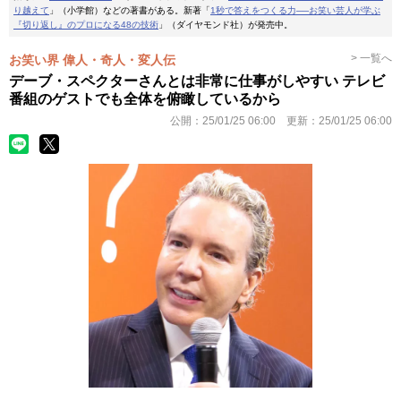
り越えて
」（小学館）などの著書がある。新著「
1秒で答えをつくる力──お笑い芸人が学ぶ
『切り返し』のプロになる48の技術
」（ダイヤモンド社）が発売中。
> 一覧へ
お笑い界 偉人・奇人・変人伝
デーブ・スペクターさんとは非常に仕事がしやすい テレビ
番組のゲストでも全体を俯瞰しているから
公開：
25/01/25 06:00
更新：
25/01/25 06:00