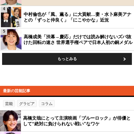
4
中村倫也が「風、薫る」に大貢献…妻・水卜麻美アナ
との「ずっと仲良く」「にこやかな」近況
5
高橋成美「渋幕→慶応」だけでは読み解けないズバ抜
けた回転の速さ 世界選手権ペアで日本人初の銅メダル
もっとみる
最新の芸能記事
芸能
グラビア
コラム
高橋文哉にとって主演映画「ブルーロック」が俳優と
して“絶対に負けられない戦い”なワケ