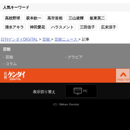
人気キーワード
高校野球
萩本欽一
高市首相
三山凌輝
板東英二
清水アキラ
神田愛花
ハラスメント
三田佳子
広末涼子
日刊ゲンダイDIGITAL
芸能
芸能ニュース
記事
芸能
芸能
グラビア
コラム
表示切り替え
（C）Nikkan Gendai