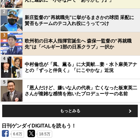
2
新庄監督の“再就職先”に挙がるまさかの球団 采配に
賛否もチームのテコ入れ役にうってつけ
3
欧州初の日本人指揮官誕生へ 森保一監督の“再就職
先”は「ベルギー1部の日系クラブ」一択か
4
中村倫也が「風、薫る」に大貢献…妻・水卜麻美アナ
との「ずっと仲良く」「にこやかな」近況
5
「恩人だけど、嫌いな人の代表」亡くなった板東英二
さんが複雑な感情を抱いたプロデューサーの名前
もっとみる
日刊ゲンダイDIGITALを読もう！
6.6万
18.5万