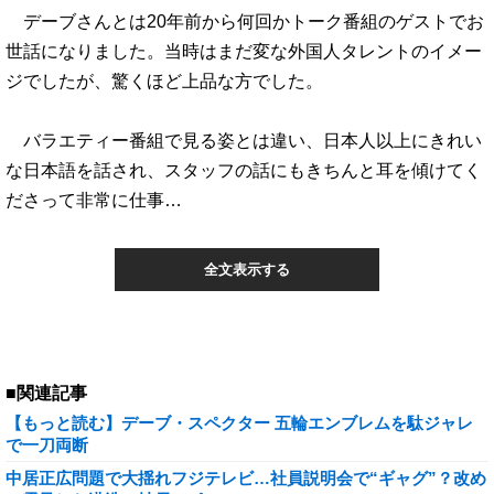
デーブさんとは20年前から何回かトーク番組のゲストでお
世話になりました。当時はまだ変な外国人タレントのイメー
ジでしたが、驚くほど上品な方でした。
バラエティー番組で見る姿とは違い、日本人以上にきれい
な日本語を話され、スタッフの話にもきちんと耳を傾けてく
ださって非常に仕事…
全文表示する
■関連記事
【もっと読む】デーブ・スペクター 五輪エンブレムを駄ジャレ
で一刀両断
中居正広問題で大揺れフジテレビ…社員説明会で“ギャグ”？改め