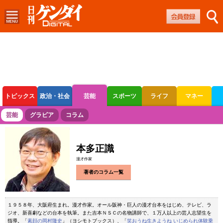
トピックス
政治・社会
芸能
スポーツ
ライフ
マネー
ボートレース
競輪
オートレース
芸能
グラビア
コラム
本多正識
漫才作家
著者のコラム一覧
１９５８年、大阪府生まれ。漫才作家。オール阪神・巨人の漫才台本をはじめ、テレビ、ラ
ジオ、新喜劇などの台本を執筆。また吉本ＮＳＣの名物講師で、１万人以上の芸人志望生を
指導。「
素顔の岡村隆史
」（ヨシモトブックス）、「
笑おうね生きようね いじめられ体験乗