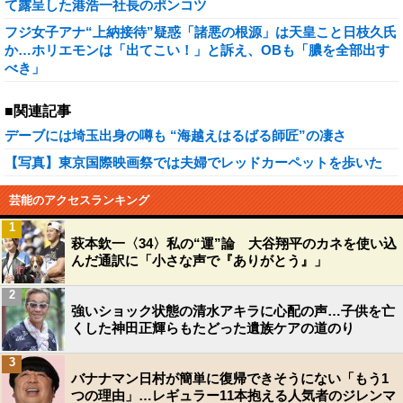
て露呈した港浩一社長のポンコツ
フジ女子アナ“上納接待”疑惑「諸悪の根源」は天皇こと日枝久氏
か…ホリエモンは「出てこい！」と訴え、OBも「膿を全部出す
べき」
■関連記事
デーブには埼玉出身の噂も “海越えはるばる師匠”の凄さ
【写真】東京国際映画祭では夫婦でレッドカーペットを歩いた
芸能のアクセスランキング
1
萩本欽一〈34〉私の“運”論 大谷翔平のカネを使い込
んだ通訳に「小さな声で『ありがとう』」
2
強いショック状態の清水アキラに心配の声…子供を亡
くした神田正輝らもたどった遺族ケアの道のり
3
バナナマン日村が簡単に復帰できそうにない「もう1
つの理由」…レギュラー11本抱える人気者のジレンマ