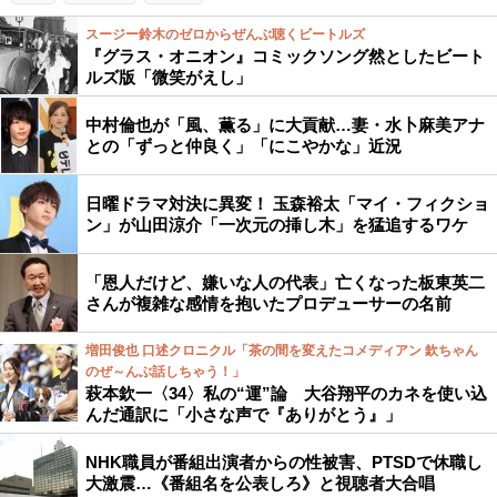
スージー鈴木のゼロからぜんぶ聴くビートルズ
『グラス・オニオン』コミックソング然としたビート
ルズ版「微笑がえし」
中村倫也が「風、薫る」に大貢献…妻・水卜麻美アナ
との「ずっと仲良く」「にこやかな」近況
日曜ドラマ対決に異変！ 玉森裕太「マイ・フィクショ
ン」が山田涼介「一次元の挿し木」を猛追するワケ
「恩人だけど、嫌いな人の代表」亡くなった板東英二
さんが複雑な感情を抱いたプロデューサーの名前
増田俊也 口述クロニクル「茶の間を変えたコメディアン 欽ちゃん
のぜ～んぶ話しちゃう！」
萩本欽一〈34〉私の“運”論 大谷翔平のカネを使い込
んだ通訳に「小さな声で『ありがとう』」
NHK職員が番組出演者からの性被害、PTSDで休職し
大激震…《番組名を公表しろ》と視聴者大合唱