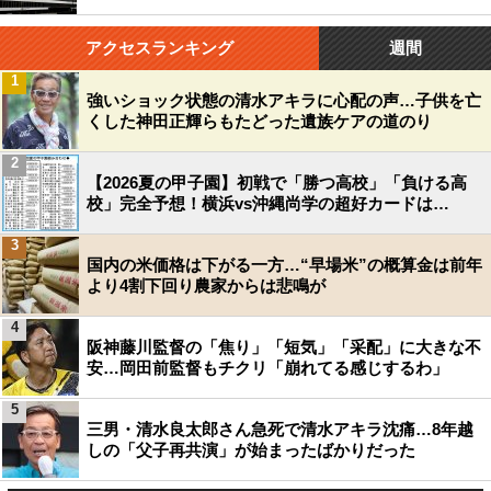
アクセスランキング
週間
1
強いショック状態の清水アキラに心配の声…子供を亡
くした神田正輝らもたどった遺族ケアの道のり
2
【2026夏の甲子園】初戦で「勝つ高校」「負ける高
校」完全予想！横浜vs沖縄尚学の超好カードは…
3
国内の米価格は下がる一方…“早場米”の概算金は前年
より4割下回り農家からは悲鳴が
4
阪神藤川監督の「焦り」「短気」「采配」に大きな不
安…岡田前監督もチクリ「崩れてる感じするわ」
5
三男・清水良太郎さん急死で清水アキラ沈痛…8年越
しの「父子再共演」が始まったばかりだった