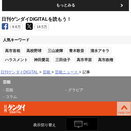
もっとみる
日刊ゲンダイDIGITALを読もう！
6.6万
18.5万
人気キーワード
高市首相
高校野球
三山凌輝
青木歌音
清水アキラ
ハラスメント
神田愛花
三田佳子
高市早苗
高市政権
日刊ゲンダイDIGITAL
芸能
芸能ニュース
記事
芸能
芸能
グラビア
コラム
表示切り替え