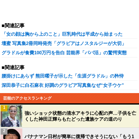
■関連記事
「女の顔は胸から上のこと」巨乳時代は平成から始まった
壇蜜 写真集2冊同時発売「グラビアはノスタルジーが大切」
グラドルが食費100万円を告白 芸能界「パパ活」の驚愕実態
■関連記事
腰掛けにあらず 熊田曜子が示した「生涯グラドル」の矜恃
深田恭子に白石麻衣 好調のグラビア写真集なぜ“女子ウケ”
芸能のアクセスランキング
1
強いショック状態の清水アキラに心配の声…子供を亡
くした神田正輝らもたどった遺族ケアの道のり
2
バナナマン日村が簡単に復帰できそうにない「もう1