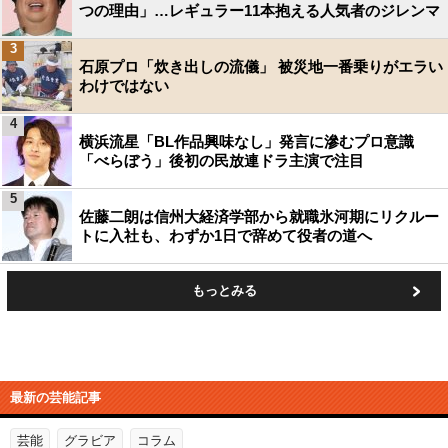
つの理由」…レギュラー11本抱える人気者のジレンマ
3
石原プロ「炊き出しの流儀」 被災地一番乗りがエラい
わけではない
4
横浜流星「BL作品興味なし」発言に滲むプロ意識
「べらぼう」後初の民放連ドラ主演で注目
5
佐藤二朗は信州大経済学部から就職氷河期にリクルー
トに入社も、わずか1日で辞めて役者の道へ
もっとみる
最新の芸能記事
芸能
グラビア
コラム