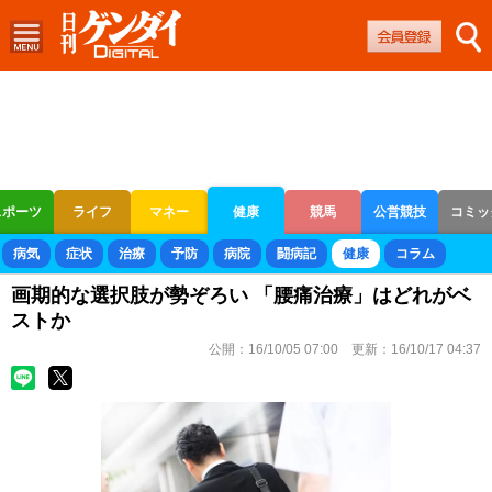
スポーツ
ライフ
マネー
健康
競馬
公営競技
コミッ
ボートレース
競輪
オートレース
病気
症状
治療
予防
病院
闘病記
健康
コラム
画期的な選択肢が勢ぞろい 「腰痛治療」はどれがベ
ストか
公開：
16/10/05 07:00
更新：
16/10/17 04:37