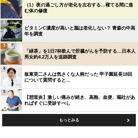
（1）夜の過ごし方が老化を左右する…寝てる間に進
む体の修復
2
ビタミンC濃度が高いと脳は老化しない？ 青森の中高
年を調査
3
「緑茶」を1日7杯飲んで肝臓がんを予防する…日本人
男女約4.2万人を追跡調査
4
板東英二さんは気さくな人柄だった 甲子園延長18回
について質問すると…
5
【憩室炎】激しい痛みが続き、高熱、血便、嘔吐があ
ればすぐに受診すべし
もっとみる