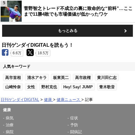
5
菅野智之トレード不成立の裏に致命的な“前科”…ここ
まで11勝4敗でも市場価値が低かったワケ
もっとみる
日刊ゲンダイDIGITALを読もう！
6.6万
18.5万
人気キーワード
高市首相
清水アキラ
板東英二
高市政権
黄川田仁志
山崎怜奈
女性
野村克也
Hey! Say! JUMP
青木歌音
日刊ゲンダイDIGITAL
健康
健康ニュース
記事
健康
病気
症状
治療
予防
病院
闘病記