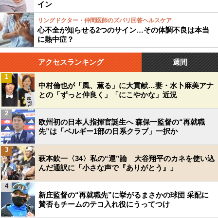
イン
リングドクター・仲間医師のズバリ回答ヘルスケア
心不全が知らせる2つのサイン…その体調不良は本当
に熱中症？
アクセスランキング
週間
1
中村倫也が「風、薫る」に大貢献…妻・水卜麻美アナ
との「ずっと仲良く」「にこやかな」近況
2
欧州初の日本人指揮官誕生へ 森保一監督の“再就職
先”は「ベルギー1部の日系クラブ」一択か
3
萩本欽一〈34〉私の“運”論 大谷翔平のカネを使い込
んだ通訳に「小さな声で『ありがとう』」
4
新庄監督の“再就職先”に挙がるまさかの球団 采配に
賛否もチームのテコ入れ役にうってつけ