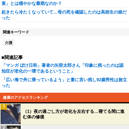
衰」とは穏やかな最期なのか？
起きたら冷たくなっていて…母の死を確認したのは高校生の娘だ
った
関連キーワード
介護
■関連記事
「マンガ ぼけ日和」著者の矢部太郎さん「印象に残ったのは認
知症が老化の一環であるということ」
「広い海で舟に乗っているよう」と妻に言い残し92歳男性は旅立
った
健康のアクセスランキング
1
（1）夜の過ごし方が老化を左右する…寝てる間に進
む体の修復
2