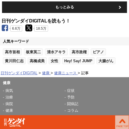
もっとみる
日刊ゲンダイDIGITALを読もう！
6.6万
18.5万
人気キーワード
高市首相
板東英二
清水アキラ
高市政権
ピアノ
黄川田仁志
高橋成美
女性
Hey! Say! JUMP
大腸がん
日刊ゲンダイDIGITAL
健康
健康ニュース
記事
健康
病気
症状
治療
予防
病院
闘病記
健康
コラム