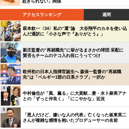
起きられない」関係
アクセスランキング
週間
1
萩本欽一〈34〉私の“運”論 大谷翔平のカネを使い込
んだ通訳に「小さな声で『ありがとう』」
2
新庄監督の“再就職先”に挙がるまさかの球団 采配に
賛否もチームのテコ入れ役にうってつけ
3
欧州初の日本人指揮官誕生へ 森保一監督の“再就職
先”は「ベルギー1部の日系クラブ」一択か
4
中村倫也が「風、薫る」に大貢献…妻・水卜麻美アナ
との「ずっと仲良く」「にこやかな」近況
5
「恩人だけど、嫌いな人の代表」亡くなった板東英二
さんが複雑な感情を抱いたプロデューサーの名前