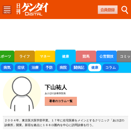
スポーツ
ライフ
マネー
健康
競馬
公営競技
コミッ
ボートレース
競輪
オートレース
病気
症状
治療
予防
病院
闘病記
健康
コラム
下山祐人
あけぼの診療所院長
著者のコラム一覧
２００４年、東京医大医学部卒業。１７年に在宅医療をメインとするクリニック「あけぼの
診療所」開業。新宿を拠点に１６キロ圏内を中心に訪問診療を行う。