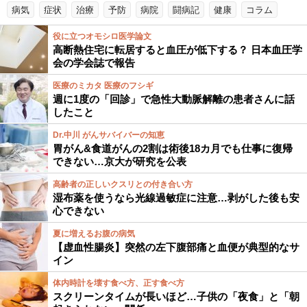
病気
症状
治療
予防
病院
闘病記
健康
コラム
役に立つオモシロ医学論文
高断熱住宅に転居すると血圧が低下する？ 日本血圧学
会の学会誌で報告
医療のミカタ 医療のフシギ
週に1度の「回診」で急性大動脈解離の患者さんに話
したこと
Dr.中川 がんサバイバーの知恵
胃がん&食道がんの2割は術後18カ月でも仕事に復帰
できない…京大が研究を公表
高齢者の正しいクスリとの付き合い方
湿布薬を使うなら光線過敏症に注意…剥がした後も安
心できない
夏に増えるお腹の病気
【虚血性腸炎】突然の左下腹部痛と血便が典型的なサ
イン
体内時計を壊す食べ方、正す食べ方
スクリーンタイムが長いほど…子供の「夜食」と「朝