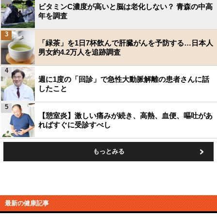
ビタミンC濃度が高いと脳は老化しない？ 青森の中高
年を調査
3
「緑茶」を1日7杯飲んで肝臓がんを予防する…日本人
男女約4.2万人を追跡調査
4
週に1度の「回診」で急性大動脈解離の患者さんに話
したこと
5
【憩室炎】激しい痛みが続き、高熱、血便、嘔吐があ
ればすぐに受診すべし
もっとみる
最新の健康記事