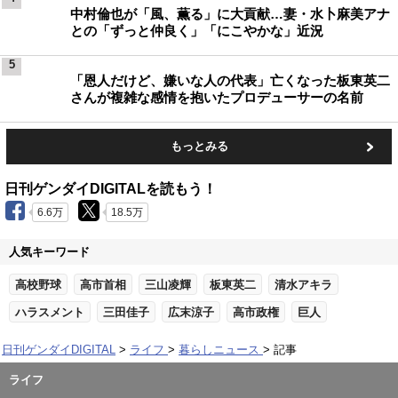
中村倫也が「風、薫る」に大貢献…妻・水卜麻美アナ
との「ずっと仲良く」「にこやかな」近況
5
「恩人だけど、嫌いな人の代表」亡くなった板東英二
さんが複雑な感情を抱いたプロデューサーの名前
もっとみる
日刊ゲンダイDIGITALを読もう！
6.6万
18.5万
人気キーワード
高校野球
高市首相
三山凌輝
板東英二
清水アキラ
ハラスメント
三田佳子
広末涼子
高市政権
巨人
日刊ゲンダイDIGITAL
ライフ
暮らしニュース
記事
ライフ