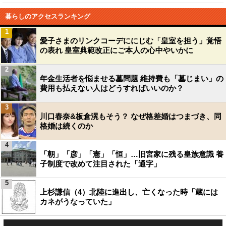
暮らしのアクセスランキング
1
愛子さまのリンクコーデににじむ「皇室を担う」覚悟
の表れ 皇室典範改正にご本人の心中やいかに
2
年金生活者を悩ませる墓問題 維持費も「墓じまい」の
費用も払えない人はどうすればいいのか？
3
川口春奈&板倉滉もそう？ なぜ格差婚はつまづき、同
格婚は続くのか
4
「朝」「彦」「憲」「恒」…旧宮家に残る皇族意識 養
子制度で改めて注目された「通字」
5
上杉謙信（4）北陸に進出し、亡くなった時「蔵には
カネがうなっていた」