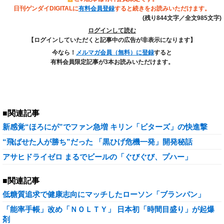
日刊ゲンダイDIGITALに
有料会員登録
すると続きをお読みいただけます。
(残り844文字／全文985文字)
ログインして読む
【ログインしていただくと記事中の広告が非表示になります】
今なら！
メルマガ会員（無料）に登録
すると
有料会員限定記事が3本お読みいただけます。
■関連記事
新感覚“ほろにが”でファン急増 キリン「ビターズ」の快進撃
“飛ばせた人が勝ち”だった 「黒ひげ危機一発」開発秘話
アサヒドライゼロ まるでビールの「ぐびぐび、プハー」
■関連記事
低糖質追求で健康志向にマッチしたローソン「ブランパン」
「能率手帳」改め「ＮＯＬＴＹ」 日本初「時間目盛り」が起爆
剤