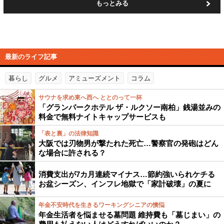
もっとみる
最新のライフ記事
暮らし
グルメ
アミューズメント
コラム
サウナを求め東へ西へ ととのって一杯
「グランパークホテル ザ・ルクソー南柏」銭湯並みの
料金で無料ナイトキャップサービスも
「表と裏」の法律知識
大阪では刃物男が撃たれた死亡…警察官の発砲はどん
な場合に許される？
消費支出が7カ月連続マイナス…節約強いられケチる
お盆シーズン、インフレ地獄で「家計破壊」の夏に
年金不安時代を生きるワーキングシニアの懊悩
年金生活者を悩ませる墓問題 維持費も「墓じまい」の