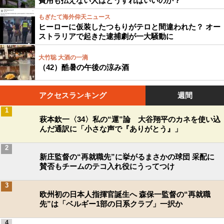
費用も払えない人はどうすればいいのか？
もぎたて海外仰天ニュース
ヒーローに仮装したつもりがテロと間違われた？ オー
ストラリアで起きた逮捕劇が一大騒動に
大竹聡 大酒の一滴
（42）酷暑の午後の涼み酒
アクセスランキング
週間
1
萩本欽一〈34〉私の“運”論 大谷翔平のカネを使い込
んだ通訳に「小さな声で『ありがとう』」
2
新庄監督の“再就職先”に挙がるまさかの球団 采配に
賛否もチームのテコ入れ役にうってつけ
3
欧州初の日本人指揮官誕生へ 森保一監督の“再就職
先”は「ベルギー1部の日系クラブ」一択か
4