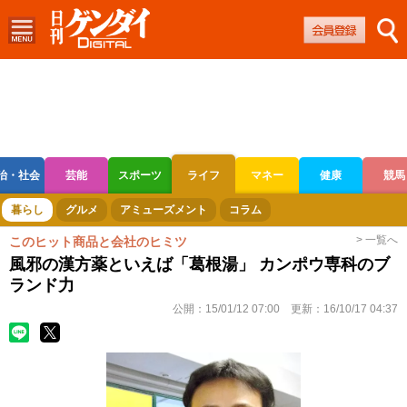
治・社会
芸能
スポーツ
ライフ
マネー
健康
競馬
ボートレース
競輪
オートレース
暮らし
グルメ
アミューズメント
コラム
> 一覧へ
このヒット商品と会社のヒミツ
風邪の漢方薬といえば「葛根湯」 カンポウ専科のブ
ランド力
公開：
15/01/12 07:00
更新：
16/10/17 04:37