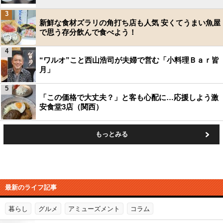
3
新鮮な食材ズラリの角打ち店も人気 安くてうまい魚屋
で思う存分飲んで食べよう！
4
“ワルオ”こと西山浩司が夫婦で営む「小料理Ｂａｒ皆
月」
5
「この価格で大丈夫？」と客も心配に…応援しよう激
安食堂3店（関西）
もっとみる
最新のライフ記事
暮らし
グルメ
アミューズメント
コラム