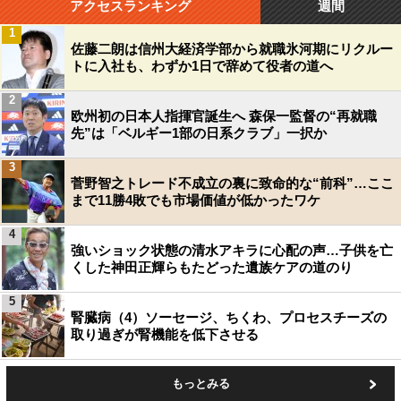
アクセスランキング
週間
1
佐藤二朗は信州大経済学部から就職氷河期にリクルー
トに入社も、わずか1日で辞めて役者の道へ
2
欧州初の日本人指揮官誕生へ 森保一監督の“再就職
先”は「ベルギー1部の日系クラブ」一択か
3
菅野智之トレード不成立の裏に致命的な“前科”…ここ
まで11勝4敗でも市場価値が低かったワケ
4
強いショック状態の清水アキラに心配の声…子供を亡
くした神田正輝らもたどった遺族ケアの道のり
5
腎臓病（4）ソーセージ、ちくわ、プロセスチーズの
取り過ぎが腎機能を低下させる
もっとみる