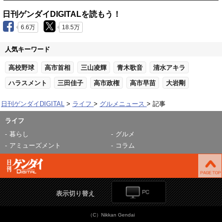
日刊ゲンダイDIGITALを読もう！
6.6万
18.5万
人気キーワード
高校野球
高市首相
三山凌輝
青木歌音
清水アキラ
ハラスメント
三田佳子
高市政権
高市早苗
大岩剛
日刊ゲンダイDIGITAL
ライフ
グルメニュース
記事
ライフ
暮らし
グルメ
アミューズメント
コラム
表示切り替え
（C）Nikkan Gendai