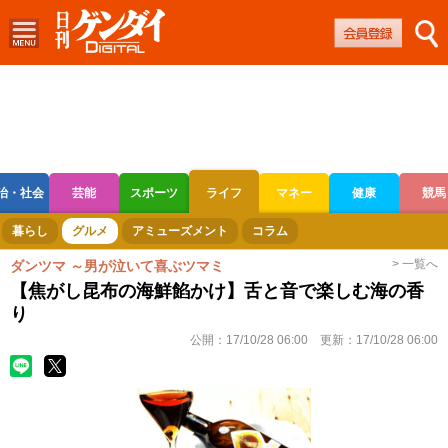
治・社会
芸能
スポーツ
ライフ
マネー
健康
競馬
ボートレース
競輪
オートレース
暮らし
グルメ
アミューズメント
コラム
> 一覧へ
ダンツマ ～男が泣いて喜ぶツマミ
【焦がし昆布の海鮮餡かけ】舌と音で楽しむ海の香
り
公開：
17/10/28 06:00
更新：
17/10/28 06:00