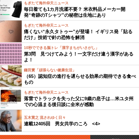
もぎたて海外仰天ニュース
毎日着ても1カ月洗濯不要？ 米衣料品メーカー開
発“奇跡のTシャツ”の秘密は生地にあり
もぎたて海外仰天ニュース
痛くない“永久タトゥー”が登場！ イギリス発「貼る
だけ」技術で針の恐怖を解消
10秒でできる脳トレ「漢字まちがいさがし」
第3問 見つけてみよう！一文字だけ違う漢字がある
よ！
鎌田實「頑張らない健康生活」
（65）認知症の進行を遅らせる効果の期待できる食べ
もの
もぎたて海外仰天ニュース
落雷でトラックを失った父に9歳の息子は…米ユタ州
での心温まる後日談に全米が感動
五木寛之 流されゆく日々
連載12405回 男女共学のころ <4>