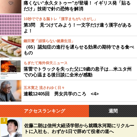
痛くない“永久タトゥー”が登場！ イギリス発「貼る
だけ」技術で針の恐怖を解消
10秒でできる脳トレ「漢字まちがいさがし」
第3問 見つけてみよう！一文字だけ違う漢字がある
よ！
鎌田實「頑張らない健康生活」
（65）認知症の進行を遅らせる効果の期待できる食べ
もの
もぎたて海外仰天ニュース
落雷でトラックを失った父に9歳の息子は…米ユタ州
での心温まる後日談に全米が感動
五木寛之 流されゆく日々
連載12405回 男女共学のころ <4>
アクセスランキング
週間
1
佐藤二朗は信州大経済学部から就職氷河期にリクルー
トに入社も、わずか1日で辞めて役者の道へ