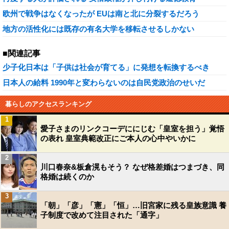
欧州で戦争はなくなったが EUは南と北に分裂するだろう
地方の活性化には既存の有名大学を移転させるしかない
■関連記事
少子化日本は「子供は社会が育てる」に発想を転換するべき
日本人の給料 1990年と変わらないのは自民党政治のせいだ
暮らしのアクセスランキング
1
愛子さまのリンクコーデににじむ「皇室を担う」覚悟
の表れ 皇室典範改正にご本人の心中やいかに
2
川口春奈&板倉滉もそう？ なぜ格差婚はつまづき、同
格婚は続くのか
3
「朝」「彦」「憲」「恒」…旧宮家に残る皇族意識 養
子制度で改めて注目された「通字」