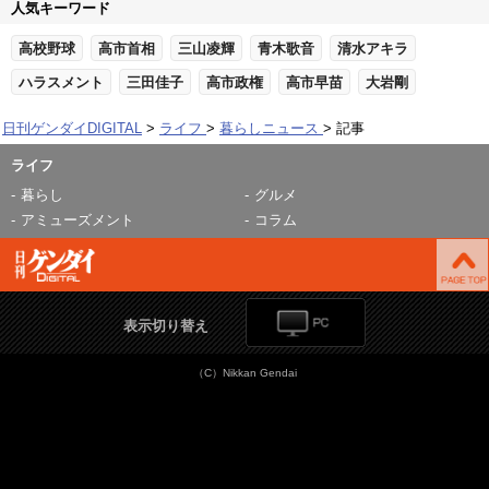
人気キーワード
高校野球
高市首相
三山凌輝
青木歌音
清水アキラ
ハラスメント
三田佳子
高市政権
高市早苗
大岩剛
日刊ゲンダイDIGITAL
ライフ
暮らしニュース
記事
ライフ
暮らし
グルメ
アミューズメント
コラム
表示切り替え
（C）Nikkan Gendai