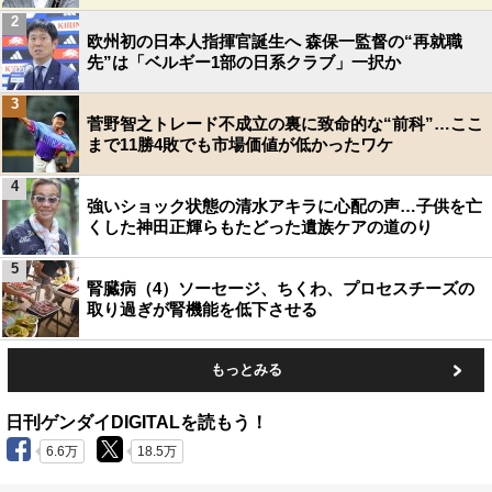
2
欧州初の日本人指揮官誕生へ 森保一監督の“再就職
先”は「ベルギー1部の日系クラブ」一択か
3
菅野智之トレード不成立の裏に致命的な“前科”…ここ
まで11勝4敗でも市場価値が低かったワケ
4
強いショック状態の清水アキラに心配の声…子供を亡
くした神田正輝らもたどった遺族ケアの道のり
5
腎臓病（4）ソーセージ、ちくわ、プロセスチーズの
取り過ぎが腎機能を低下させる
もっとみる
日刊ゲンダイDIGITALを読もう！
6.6万
18.5万