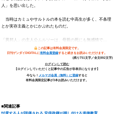
人」を思い出した。
当時はカミュやサルトルの本を読む中高生が多く、不条理
とか実存主義とかにかぶれたものだ。
「異邦人」の主人公ムルソーは、母親の死にも無感情で…
この記事は有料会員限定です。
日刊ゲンダイDIGITALに
有料会員登録
すると続きをお読みいただけます。
(残り751文字／全文892文字)
ログインして読む
【ログインしていただくと記事中の広告が非表示になります】
今なら！
メルマガ会員（無料）に登録
すると
有料会員限定記事が3本お読みいただけます。
■関連記事
忖度する人が評価される 安倍政権が押し付ける道徳教育