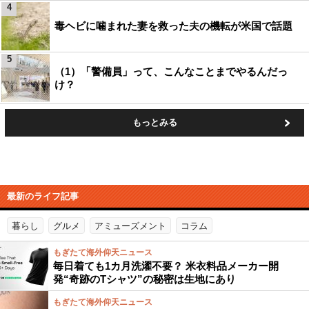
4
毒ヘビに噛まれた妻を救った夫の機転が米国で話題
5
（1）「警備員」って、こんなことまでやるんだっ
け？
もっとみる
最新のライフ記事
暮らし
グルメ
アミューズメント
コラム
もぎたて海外仰天ニュース
毎日着ても1カ月洗濯不要？ 米衣料品メーカー開
発“奇跡のTシャツ”の秘密は生地にあり
もぎたて海外仰天ニュース