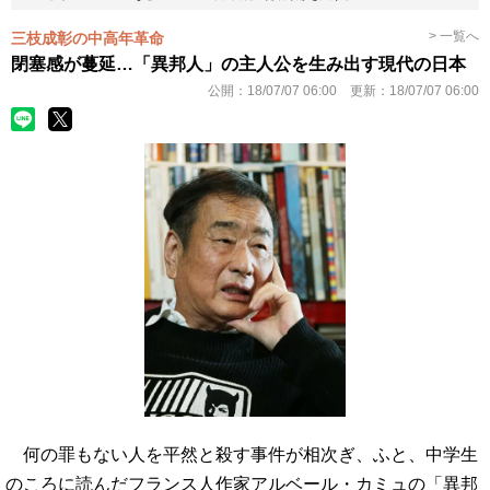
> 一覧へ
三枝成彰の中高年革命
閉塞感が蔓延…「異邦人」の主人公を生み出す現代の日本
公開：
18/07/07 06:00
更新：
18/07/07 06:00
何の罪もない人を平然と殺す事件が相次ぎ、ふと、中学生
のころに読んだフランス人作家アルベール・カミュの「異邦