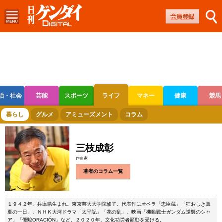
治・社会
芸能
スポーツ
ライフ
マネー
健康
競馬
ボートレース
競輪
オートレース
暮らし
グルメ
アミューズメント
コラム
三枝成彰
作曲家
著者のコラム一覧
１９４２年、兵庫県生まれ。東京芸大大学院修了。代表作にオペラ「忠臣蔵」「狂おしき真
夏の一日」、ＮＨＫ大河ドラマ「太平記」「花の乱」、映画「機動戦士ガンダム逆襲のシャ
ア」「優駿ORACIÓN」など。２０２０年、文化功労者顕彰を受ける。