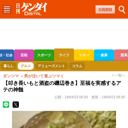
治・社会
芸能
スポーツ
ライフ
マネー
健康
競馬
ボートレース
競輪
オートレース
暮らし
グルメ
アミューズメント
コラム
> 一覧へ
ダンツマ ～男が泣いて喜ぶツマミ
【叩き長いもと酒盗の磯辺巻き】至福を実感するア
テの神髄
公開：
19/04/23 06:00
更新：
19/04/23 06:00