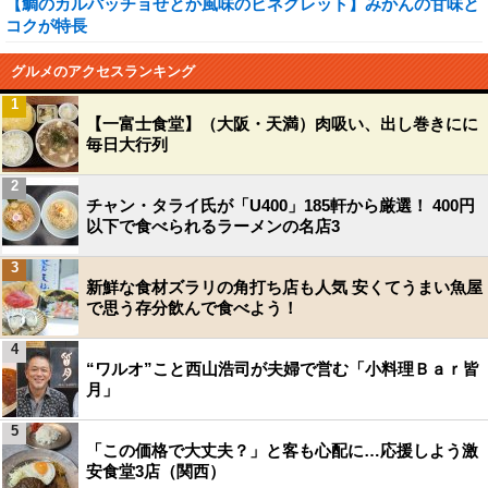
【鯛のカルパッチョせとか風味のビネグレット】みかんの甘味と
コクが特長
グルメのアクセスランキング
1
【一富士食堂】（大阪・天満）肉吸い、出し巻きにに
毎日大行列
2
チャン・タライ氏が「U400」185軒から厳選！ 400円
以下で食べられるラーメンの名店3
3
新鮮な食材ズラリの角打ち店も人気 安くてうまい魚屋
で思う存分飲んで食べよう！
4
“ワルオ”こと西山浩司が夫婦で営む「小料理Ｂａｒ皆
月」
5
「この価格で大丈夫？」と客も心配に…応援しよう激
安食堂3店（関西）