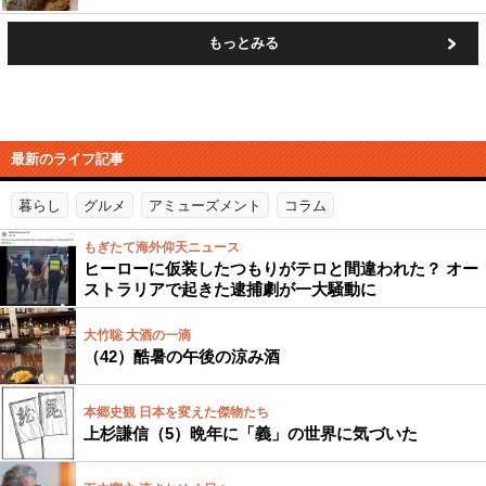
もっとみる
最新のライフ記事
暮らし
グルメ
アミューズメント
コラム
もぎたて海外仰天ニュース
ヒーローに仮装したつもりがテロと間違われた？ オー
ストラリアで起きた逮捕劇が一大騒動に
大竹聡 大酒の一滴
（42）酷暑の午後の涼み酒
本郷史観 日本を変えた傑物たち
上杉謙信（5）晩年に「義」の世界に気づいた