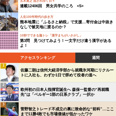
五木寛之 流されゆく日々
連載12406回 男女共学のころ <5>
人生100年時代の歩き方
熊本地震に「ふるさと納税」で支援…寄付金は中抜き
なしで被災地に渡るのか？
10秒でできる脳トレ「漢字まちがいさがし」
第3問 見つけてみよう！一文字だけ違う漢字がある
よ！
アクセスランキング
週間
1
佐藤二朗は信州大経済学部から就職氷河期にリクルー
トに入社も、わずか1日で辞めて役者の道へ
2
欧州初の日本人指揮官誕生へ 森保一監督の“再就職
先”は「ベルギー1部の日系クラブ」一択か
3
菅野智之トレード不成立の裏に致命的な“前科”…ここ
まで11勝4敗でも市場価値が低かったワケ