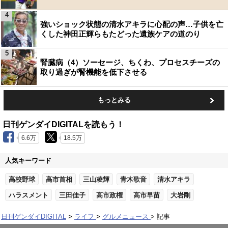
4
強いショック状態の清水アキラに心配の声…子供を亡
くした神田正輝らもたどった遺族ケアの道のり
5
腎臓病（4）ソーセージ、ちくわ、プロセスチーズの
取り過ぎが腎機能を低下させる
もっとみる
日刊ゲンダイDIGITALを読もう！
6.6万
18.5万
人気キーワード
高校野球
高市首相
三山凌輝
青木歌音
清水アキラ
ハラスメント
三田佳子
高市政権
高市早苗
大岩剛
日刊ゲンダイDIGITAL
ライフ
グルメニュース
記事