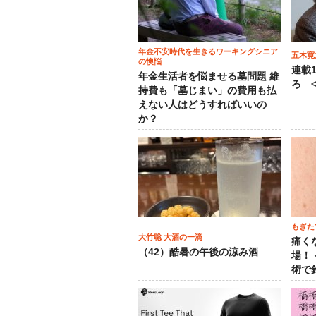
年金不安時代を生きるワーキングシニア
五木寛
の懊悩
連載
年金生活者を悩ませる墓問題 維
ろ <
持費も「墓じまい」の費用も払
えない人はどうすればいいの
か？
もぎた
大竹聡 大酒の一滴
痛く
（42）酷暑の午後の涼み酒
場！
術で