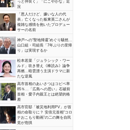
っと仲良く」「にこやかな」近
況
「恩人だけど、嫌いな人の代
表」亡くなった板東英二さんが
複雑な感情を抱いたプロデュー
サーの名前
神戸への“聖地帰還”めぐり騒然…
山口組・司組長「7年ぶりの里帰
り」は実現するか
松本若菜「ジュラシック・ワー
ルド」吹き替え《棒読み》論争
再燃…暗雲漂う主演ドラマに新
たな逆風
高市首相のあいさつはコピペ率
85％…「広島への思い」石破前
首相・愛子内親王とは絶望的格
差
高市官邸「被災地利用PV」が首
相の命取りに？ 安倍元首相“コロ
ナおこもり動画”の二の舞を自民
党が危惧