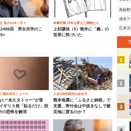
高校野
清水ア
之 流されゆく日々
本郷史観 日本を変えた傑物たち
広末涼
12406回 男女共学のこ
上杉謙信（5）晩年に「義」の
5>
世界に気づいた
1
2
て海外仰天ニュース
人生100年時代の歩き方
ない“永久タトゥー”が登
熊本地震に「ふるさと納税」で
 イギリス発「貼るだけ」技
支援…寄付金は中抜きなしで被
3
針の恐怖を解消
災地に渡るのか？
4