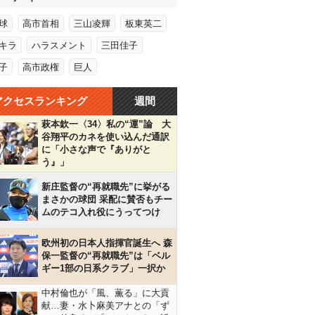
球
高市首相
三山凌輝
板東英二
キラ
ハラスメント
三田佳子
子
高市政権
巨人
アクセスランキング
週間
萩本欽一〈34〉私の“運”論 大
谷翔平のカネを使い込んだ通訳
に「小さな声で『ありがと
う』」
新庄監督の“再就職先”に挙がる
まさかの球団 采配に賛否もチー
ムのテコ入れ役にうってつけ
欧州初の日本人指揮官誕生へ 森
保一監督の“再就職先”は「ベル
ギー1部の日系クラブ」一択か
中村倫也が「風、薫る」に大貢
献…妻・水卜麻美アナとの「ず