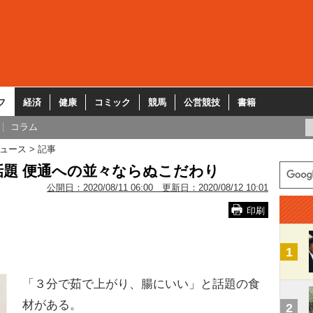
フ
経済
健康
コミック
競馬
公営競技
書籍
コラム
ュース
記事
題 便通への並々ならぬこだわり
公開日：
2020/08/11 06:00
更新日：
2020/08/12 10:01
印刷
1
「３分で茹で上がり、腸にいい」と話題の食
材がある。
2