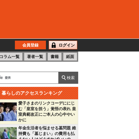
会員登録
ログイン
コラム一覧
著者一覧
書籍
紙面
暮らしのアクセスランキング
愛子さまのリンクコーデににじ
む「皇室を担う」覚悟の表れ 皇
室典範改正にご本人の心中やい
かに
年金生活者を悩ませる墓問題 維
持費も「墓じまい」の費用も払