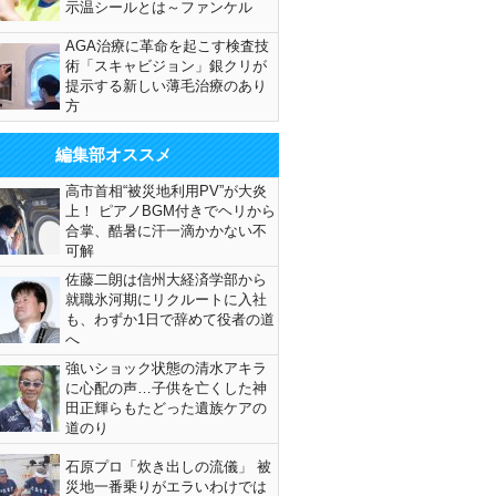
示温シールとは～ファンケル
AGA治療に革命を起こす検査技
術「スキャビジョン」銀クリが
提示する新しい薄毛治療のあり
方
編集部オススメ
高市首相“被災地利用PV”が大炎
上！ ピアノBGM付きでヘリから
合掌、酷暑に汗一滴かかない不
可解
佐藤二朗は信州大経済学部から
就職氷河期にリクルートに入社
も、わずか1日で辞めて役者の道
へ
強いショック状態の清水アキラ
に心配の声…子供を亡くした神
田正輝らもたどった遺族ケアの
道のり
石原プロ「炊き出しの流儀」 被
災地一番乗りがエラいわけでは