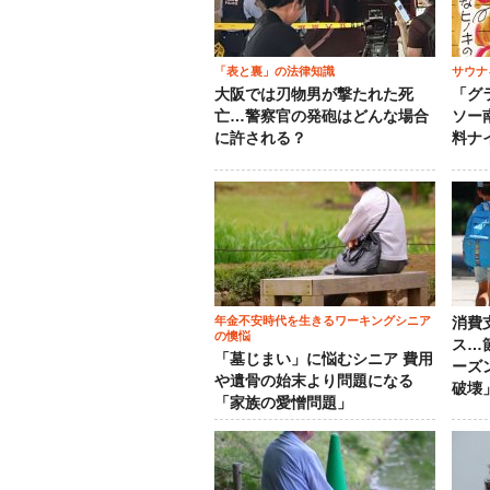
「表と裏」の法律知識
サウナ
大阪では刃物男が撃たれた死
「グ
亡…警察官の発砲はどんな場合
ソー
に許される？
料ナ
年金不安時代を生きるワーキングシニア
消費
の懊悩
ス…
「墓じまい」に悩むシニア 費用
ーズ
や遺骨の始末より問題になる
破壊
「家族の愛憎問題」