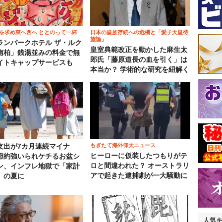
を求め東へ西へ ととのって一杯
日本の皇族存続への危機と「愛子天皇待
望論」
ランパークホテル ザ・ルク
皇室典範改正を動かした麻生太
南柏」銭湯並みの料金で無
郎氏「藤原道長の血を引く」は
イトキャップサービスも
本当か？ 学術的な研究を紐解く
もぎたて海外仰天ニュース
支出が7カ月連続マイナ
ヒーローに仮装したつもりがテ
節約強いられケチるお盆シ
ロと間違われた？ オーストラリ
ン、インフレ地獄で「家計
アで起きた逮捕劇が一大騒動に
」の夏に
人気