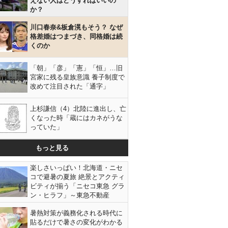
えない人はどうすればいいの
か？
川口春奈&板倉滉もそう？ なぜ
格差婚はつまづき、同格婚は続
くのか
「朝」「彦」「憲」「恒」…旧
宮家に残る皇族意識 養子制度で
改めて注目された「通字」
上杉謙信（4）北陸に進出し、亡
くなった時「蔵にはカネがうな
っていた」
もっと見る
楽しさいっぱい！北海道・ニセ
コで避暑の夏旅 絶景とアクティ
ビティが揃う「ニセコ東急 グラ
ン・ヒラフ」～東急不動産
暑熱対策が義務化される時代に
貼るだけで暑さの変化がわかる