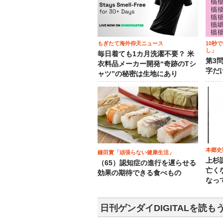
もぎたて海外仰天ニュース
10秒
し」
毎日着ても1カ月洗濯不要？ 米
第3
衣料品メーカー開発“奇跡のTシ
字だ
ャツ”の秘密は生地にあり
本郷史
鎌田實「頑張らない健康生活」
上杉
（65）認知症の進行を遅らせる
亡く
効果の期待できる食べもの
なっ
日刊ゲンダイDIGITALを読も