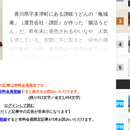
香川県宇多津町にある讃岐うどんの「亀城
3
庵」（運営会社・讃匠）が作った「腸活うど
ん」だ。昨年末に発売されるやいなや、人気
を博している。実際に手に取ると、緑色の麺
4
が印象的。だが、着色料は一切使われていな
い。化学調味料、防腐剤…
5
の記事は有料会員限定です。
有料会員登録
すると続きをお読みいただけます。
(残り913文字／全文1,054文字)
PR
ログインして読む
ただくと記事中の広告が非表示になります】
登録
すると有料会員限定記事が3本お読みいただけます。
PR