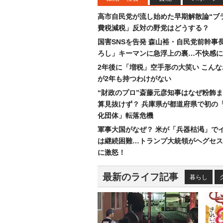
高市自民党が流し始めた早期解散論“ブラ
費税減税」反対の野党はどうする？
国害SNSを告発 森山裕・自民党前幹事
ろし」キーマンに急浮上の裏…不快感に
2年後に「増税」空手形の大笑い こん
が2年も持つわけがない
“財政のプロ”斎藤元彦知事はなぜ粉飾
算見抜けず？ 兵庫県が都道府県で初の
化団体」転落危機
軍事大国がなぜ？ 米が「兵器枯渇」で
は継続困難…トランプ大統領がヘグセス
に激怒！
最新のライフ記事
暮らし