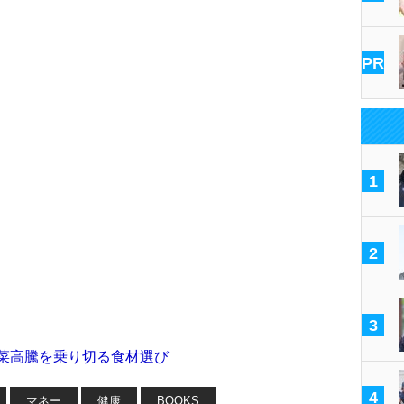
PR
1
2
3
野菜高騰を乗り切る食材選び
4
マネー
健康
BOOKS