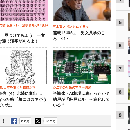
5
でできる脳トレ「漢字まちがいさが
五木寛之 流されゆく日々
連載12405回 男女共学のこ
問 見つけてみよう！一文
ろ <4>
け違う漢字があるよ！
6
7
観 日本を変えた傑物たち
シニアのためのマネー講座
8
謙信（4）北陸に進出し、
半導体・AI相場は終わったか？
なった時「蔵にはカネがう
納戸が「納戸ビル」へ進化して
ていた」
いる？
9
う！
6.6万
18.5万