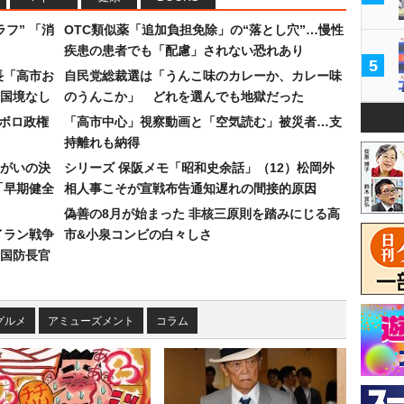
フ” 「消
OTC類似薬「追加負担免除」の“落とし穴”…慢性
疾患の患者でも「配慮」されない恐れあり
5
長「高市お
自民党総裁選は「うんこ味のカレーか、カレー味
国境なし
のうんこか」 どれを選んでも地獄だった
なボロ政権
「高市中心」視察動画と「空気読む」被災者…支
持離れも納得
まがいの決
シリーズ 保阪メモ「昭和史余話」（12）松岡外
「早期健全
相人事こそが宣戦布告通知遅れの間接的原因
偽善の8月が始まった 非核三原則を踏みにじる高
イラン戦争
市&小泉コンビの白々しさ
国防長官
グルメ
アミューズメント
コラム