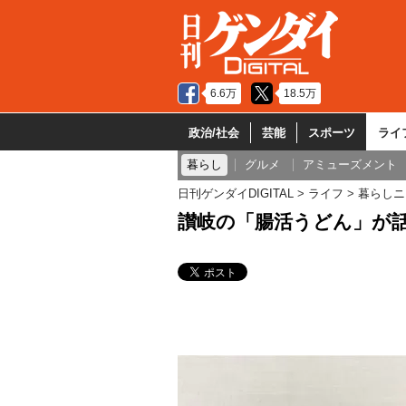
6.6万
18.5万
政治/社会
芸能
スポーツ
ライ
暮らし
グルメ
アミューズメント
日刊ゲンダイDIGITAL
ライフ
暮らしニ
讃岐の「腸活うどん」が話