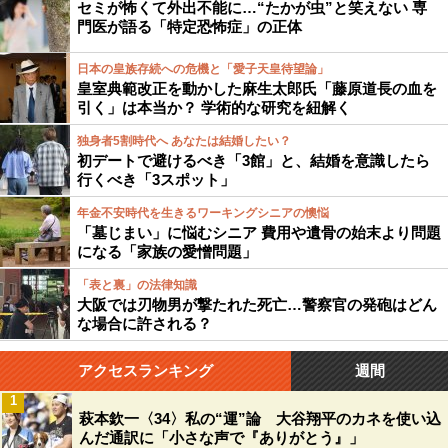
セミが怖くて外出不能に…“たかが虫”と笑えない 専
門医が語る「特定恐怖症」の正体
日本の皇族存続への危機と「愛子天皇待望論」
皇室典範改正を動かした麻生太郎氏「藤原道長の血を
引く」は本当か？ 学術的な研究を紐解く
独身者5割時代へ あなたは結婚したい？
初デートで避けるべき「3館」と、結婚を意識したら
行くべき「3スポット」
年金不安時代を生きるワーキングシニアの懊悩
「墓じまい」に悩むシニア 費用や遺骨の始末より問題
になる「家族の愛憎問題」
「表と裏」の法律知識
大阪では刃物男が撃たれた死亡…警察官の発砲はどん
な場合に許される？
アクセスランキング
週間
1
萩本欽一〈34〉私の“運”論 大谷翔平のカネを使い込
んだ通訳に「小さな声で『ありがとう』」