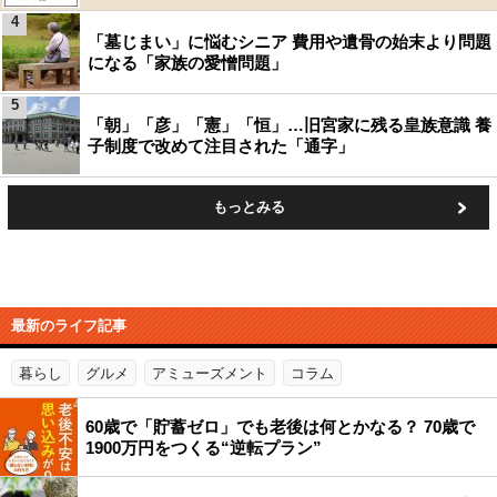
4
「墓じまい」に悩むシニア 費用や遺骨の始末より問題
になる「家族の愛憎問題」
5
「朝」「彦」「憲」「恒」…旧宮家に残る皇族意識 養
子制度で改めて注目された「通字」
もっとみる
最新のライフ記事
暮らし
グルメ
アミューズメント
コラム
60歳で「貯蓄ゼロ」でも老後は何とかなる？ 70歳で
1900万円をつくる“逆転プラン”