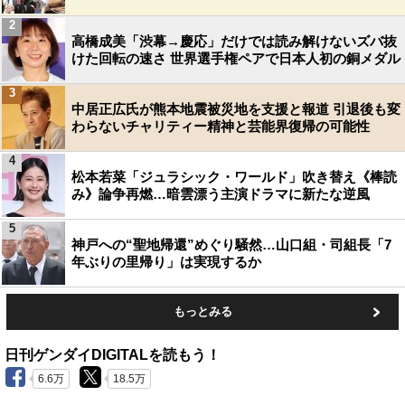
2
高橋成美「渋幕→慶応」だけでは読み解けないズバ抜
けた回転の速さ 世界選手権ペアで日本人初の銅メダル
3
中居正広氏が熊本地震被災地を支援と報道 引退後も変
わらないチャリティー精神と芸能界復帰の可能性
4
松本若菜「ジュラシック・ワールド」吹き替え《棒読
み》論争再燃…暗雲漂う主演ドラマに新たな逆風
5
神戸への“聖地帰還”めぐり騒然…山口組・司組長「7
年ぶりの里帰り」は実現するか
もっとみる
日刊ゲンダイDIGITALを読もう！
6.6万
18.5万