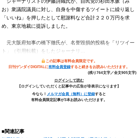
ジャーナリストの伊藤詩織氏が、自民党の杉田水脈（み
お）衆議院議員に対し、自身を中傷するツイートに繰り返し
「いいね」を押したとして慰謝料など合計２２０万円を求
め、東京地裁に提訴しました。
元大阪府知事の橋下徹氏が、名誉毀損的投稿を「リツイー
ト」（引用転載）をしたジャーナリ…
この記事は有料会員限定です。
日刊ゲンダイDIGITALに
有料会員登録
すると続きをお読みいただけます。
(残り764文字／全文905文字)
ログインして読む
【ログインしていただくと記事中の広告が非表示になります】
今なら！
メルマガ会員（無料）に登録
すると
有料会員限定記事が3本お読みいただけます。
■関連記事