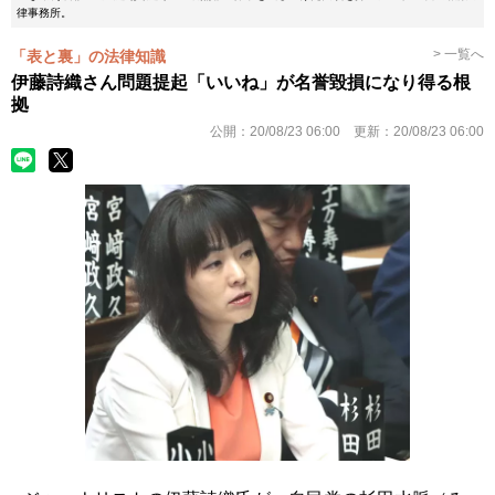
律事務所。
> 一覧へ
「表と裏」の法律知識
伊藤詩織さん問題提起「いいね」が名誉毀損になり得る根
拠
公開：
20/08/23 06:00
更新：
20/08/23 06:00