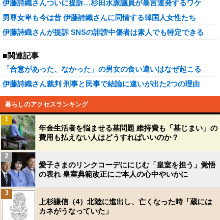
伊藤詩織さんついに提訴…杉田水脈議員が暴言連発するワケ
男尊女卑も今は昔 伊藤詩織さんに同情する韓国人女性たち
伊藤詩織さんが提訴 SNSの誹謗中傷者は素人でも特定できる
■関連記事
「合意があった、なかった」の男女の食い違いはなぜ起こる
伊藤詩織さん裁判 刑事と民事で結論に違いが出た2つの理由
暮らしのアクセスランキング
1
年金生活者を悩ませる墓問題 維持費も「墓じまい」の
費用も払えない人はどうすればいいのか？
2
愛子さまのリンクコーデににじむ「皇室を担う」覚悟
の表れ 皇室典範改正にご本人の心中やいかに
3
上杉謙信（4）北陸に進出し、亡くなった時「蔵には
カネがうなっていた」