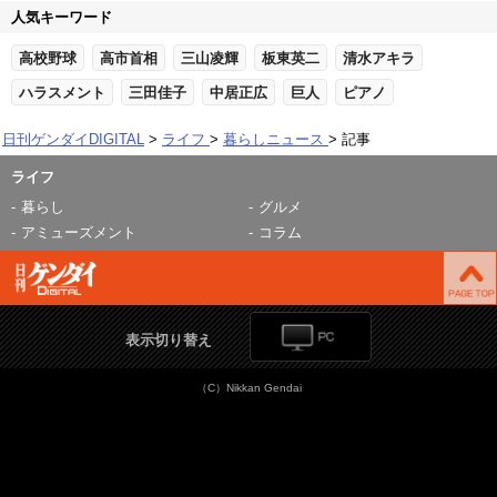
人気キーワード
高校野球
高市首相
三山凌輝
板東英二
清水アキラ
ハラスメント
三田佳子
中居正広
巨人
ピアノ
日刊ゲンダイDIGITAL
ライフ
暮らしニュース
記事
ライフ
暮らし
グルメ
アミューズメント
コラム
表示切り替え
（C）Nikkan Gendai