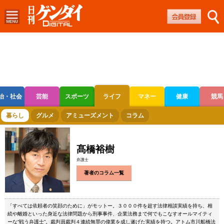
治・社会
芸能
スポーツ
ライフ
マネー
健康
競馬
ボートレース
競輪
オートレース
暮らし
グルメ
アミューズメント
コラム
髙橋裕樹
弁護士
著者のコラム一覧
「すべては依頼者の笑顔のために」がモットー。３０００件を超す法律相談実績を持ち、相
続や離婚といった身近な法律問題から刑事事件、企業法務まで何でもこなすオールマイティ
ーな“戦う弁護士”。裁判員裁判４連続無罪の偉業を成し遂げた実績を持つ。アトム市川船橋法