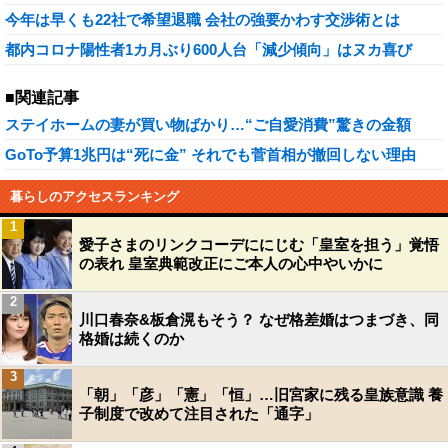
今年は早くも22社で希望退職 会社の強要かわす交渉術とは
都内コロナ陽性者1カ月ぶり600人台「減少傾向」はヌカ喜び
■関連記事
ステイホームの妻が買い物ばかり…“ご自愛消費”驚きの金額
GoTo予算1兆円は“死に金” それでも菅首相が撤回しない理由
暮らしのアクセスランキング
1
愛子さまのリンクコーデににじむ「皇室を担う」覚悟
の表れ 皇室典範改正にご本人の心中やいかに
2
川口春奈&板倉滉もそう？ なぜ格差婚はつまづき、同
格婚は続くのか
3
「朝」「彦」「憲」「恒」…旧宮家に残る皇族意識 養
子制度で改めて注目された「通字」