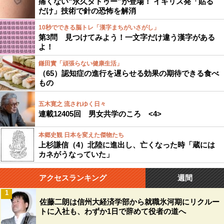
痛くない“永久タトゥー”が登場！ イギリス発「貼る
だけ」技術で針の恐怖を解消
10秒でできる脳トレ「漢字まちがいさがし」
第3問 見つけてみよう！一文字だけ違う漢字がある
よ！
鎌田實「頑張らない健康生活」
（65）認知症の進行を遅らせる効果の期待できる食べ
もの
五木寛之 流されゆく日々
連載12405回 男女共学のころ <4>
本郷史観 日本を変えた傑物たち
上杉謙信（4）北陸に進出し、亡くなった時「蔵には
カネがうなっていた」
アクセスランキング
週間
1
佐藤二朗は信州大経済学部から就職氷河期にリクルー
トに入社も、わずか1日で辞めて役者の道へ