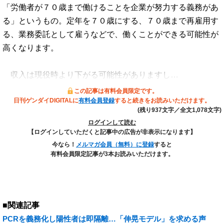
「労働者が７０歳まで働けることを企業が努力する義務があ
る」というもの。定年を７０歳にする、７０歳まで再雇用す
る、業務委託として雇うなどで、働くことができる可能性が
高くなります。
収入は現役時より下がる可能性がありますし…
この記事は有料会員限定です。
日刊ゲンダイDIGITALに
有料会員登録
すると続きをお読みいただけます。
(残り937文字／全文1,078文字)
ログインして読む
【ログインしていただくと記事中の広告が非表示になります】
今なら！
メルマガ会員（無料）に登録
すると
有料会員限定記事が3本お読みいただけます。
■関連記事
PCRを義務化し陽性者は即隔離…「伸晃モデル」を求める声