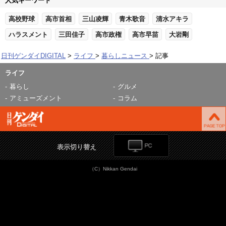
人気キーワード
高校野球
高市首相
三山凌輝
青木歌音
清水アキラ
ハラスメント
三田佳子
高市政権
高市早苗
大岩剛
日刊ゲンダイDIGITAL
ライフ
暮らしニュース
記事
ライフ
暮らし
グルメ
アミューズメント
コラム
表示切り替え
（C）Nikkan Gendai