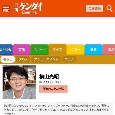
治・社会
芸能
スポーツ
ライフ
マネー
健康
競馬
ボートレース
競輪
オートレース
暮らし
グルメ
アミューズメント
コラム
横山光昭
家計再生コンサルタント
著者のコラム一覧
家計再生コンサルタント、ファイナンシャルプランナー。借金したり貯金ができない家計の
弱点を探り、確実な再生計画を見いだすプロ。これまで約１万５０００人以上の家計再生を
手がけた。