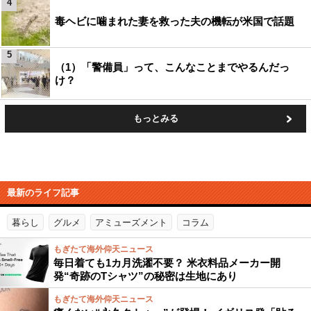
4
毒ヘビに噛まれた妻を救った夫の機転が米国で話題
5
（1）「警備員」って、こんなことまでやるんだっ
け？
もっとみる
最新のライフ記事
暮らし
グルメ
アミューズメント
コラム
もぎたて海外仰天ニュース
毎日着ても1カ月洗濯不要？ 米衣料品メーカー開
発“奇跡のTシャツ”の秘密は生地にあり
もぎたて海外仰天ニュース