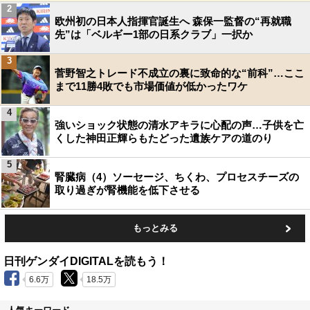
2
欧州初の日本人指揮官誕生へ 森保一監督の“再就職
先”は「ベルギー1部の日系クラブ」一択か
3
菅野智之トレード不成立の裏に致命的な“前科”…ここ
まで11勝4敗でも市場価値が低かったワケ
4
強いショック状態の清水アキラに心配の声…子供を亡
くした神田正輝らもたどった遺族ケアの道のり
5
腎臓病（4）ソーセージ、ちくわ、プロセスチーズの
取り過ぎが腎機能を低下させる
もっとみる
日刊ゲンダイDIGITALを読もう！
6.6万
18.5万