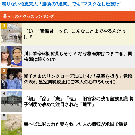
懲りない昭恵夫人「勝負の3週間」でも“マスクなし密旅行”
暮らしのアクセスランキング
1
（1）「警備員」って、こんなことまでやるんだっ
け？
2
川口春奈&板倉滉もそう？ なぜ格差婚はつまづき、同
格婚は続くのか
3
愛子さまのリンクコーデににじむ「皇室を担う」覚悟
の表れ 皇室典範改正にご本人の心中やいかに
4
「朝」「彦」「憲」「恒」…旧宮家に残る皇族意識 養
子制度で改めて注目された「通字」
5
毒ヘビに噛まれた妻を救った夫の機転が米国で話題