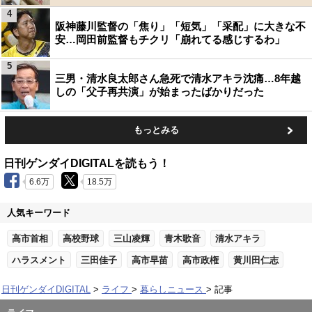
4
阪神藤川監督の「焦り」「短気」「采配」に大きな不
安…岡田前監督もチクリ「崩れてる感じするわ」
5
三男・清水良太郎さん急死で清水アキラ沈痛…8年越
しの「父子再共演」が始まったばかりだった
もっとみる
日刊ゲンダイDIGITALを読もう！
6.6万
18.5万
人気キーワード
高市首相
高校野球
三山凌輝
青木歌音
清水アキラ
ハラスメント
三田佳子
高市早苗
高市政権
黄川田仁志
日刊ゲンダイDIGITAL
ライフ
暮らしニュース
記事