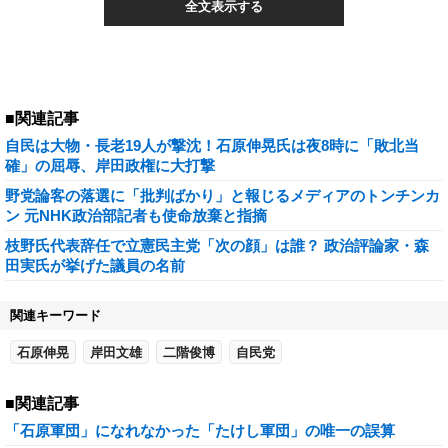
全文表示する
■関連記事
自民は大物・長老19人が撃沈！石原伸晃氏は夜8時に「敗北当
確」の屈辱、岸田政権に大打撃
野党論客の落選に「批判ばかり」と報じるメディアのトンチンカ
ン 元NHK政治部記者も使命放棄と指摘
枝野氏代表辞任で立憲民主党「次の顔」は誰？ 政治評論家・森
田実氏が挙げた議員の名前
関連キーワード
石原伸晃
岸田文雄
二階俊博
自民党
■関連記事
「石原軍団」になれなかった「たけし軍団」の唯一の誤算