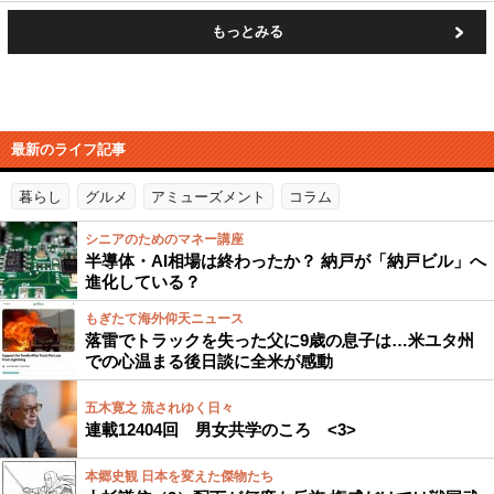
もっとみる
最新のライフ記事
暮らし
グルメ
アミューズメント
コラム
シニアのためのマネー講座
半導体・AI相場は終わったか？ 納戸が「納戸ビル」へ
進化している？
もぎたて海外仰天ニュース
落雷でトラックを失った父に9歳の息子は…米ユタ州
での心温まる後日談に全米が感動
五木寛之 流されゆく日々
連載12404回 男女共学のころ <3>
本郷史観 日本を変えた傑物たち