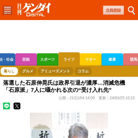
治・社会
芸能
スポーツ
ライフ
マネー
健康
競馬
ボートレース
競輪
オートレース
暮らし
グルメ
アミューズメント
コラム
落選した石原伸晃氏は政界引退が濃厚…消滅危機
「石原派」7人に囁かれる次の“受け入れ先”
公開：
21/11/04 14:00
更新：
24/03/25 10:22