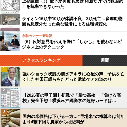
上杉謙信（3）配下が何度も反旗 権威だけでは戦国武
士を統率できなかった
ライオン16頭中10頭が体調不良、3頭死亡…多摩動物
園も想定外だった急な猛暑による住環境変化
令和のマナー新常識
（6）反対意見を伝える際に「しかし」を使わないビ
ジネス上のテクニック
アクセスランキング
週間
1
強いショック状態の清水アキラに心配の声…子供を亡
くした神田正輝らもたどった遺族ケアの道のり
2
【2026夏の甲子園】初戦で「勝つ高校」「負ける高
校」完全予想！横浜vs沖縄尚学の超好カードは…
3
国内の米価格は下がる一方…“早場米”の概算金は前年
より4割下回り農家からは悲鳴が