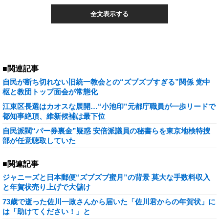
全文表示する
■関連記事
自民が断ち切れない旧統一教会との“ズブズブすぎる”関係 党中
枢と教団トップ面会が常態化
江東区長選はカオスな展開…“小池印”元都庁職員が一歩リードで
都知事絶頂、維新候補は最下位
自民派閥“パー券裏金”疑惑 安倍派議員の秘書らを東京地検特捜
部が任意聴取していた
■関連記事
ジャニーズと日本郵便“ズブズブ蜜月”の背景 莫大な手数料収入
と年賀状売り上げで大儲け
73歳で逝った佐川一政さんから届いた「佐川君からの年賀状」に
は「助けてください！」と