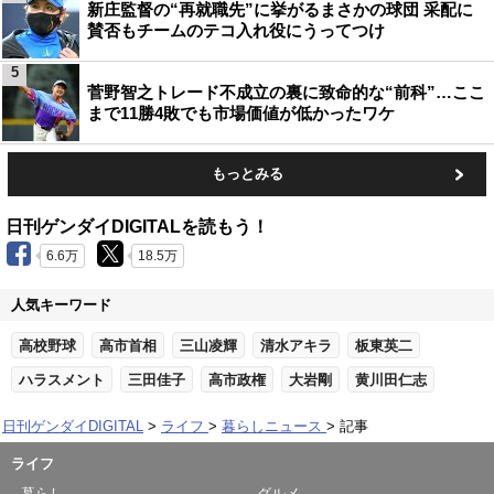
新庄監督の“再就職先”に挙がるまさかの球団 采配に
賛否もチームのテコ入れ役にうってつけ
5
菅野智之トレード不成立の裏に致命的な“前科”…ここ
まで11勝4敗でも市場価値が低かったワケ
もっとみる
日刊ゲンダイDIGITALを読もう！
6.6万
18.5万
人気キーワード
高校野球
高市首相
三山凌輝
清水アキラ
板東英二
ハラスメント
三田佳子
高市政権
大岩剛
黄川田仁志
日刊ゲンダイDIGITAL
ライフ
暮らしニュース
記事
ライフ
暮らし
グルメ