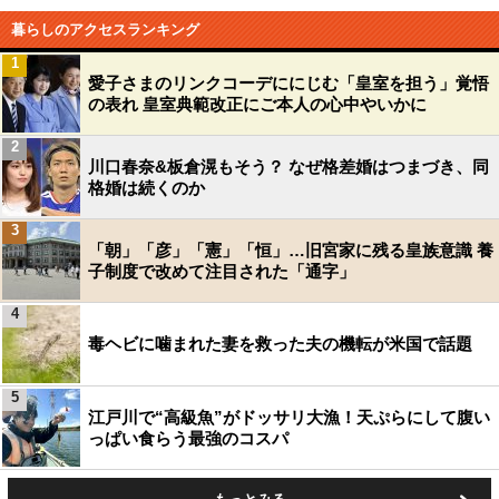
暮らしのアクセスランキング
1
愛子さまのリンクコーデににじむ「皇室を担う」覚悟
の表れ 皇室典範改正にご本人の心中やいかに
2
川口春奈&板倉滉もそう？ なぜ格差婚はつまづき、同
格婚は続くのか
3
「朝」「彦」「憲」「恒」…旧宮家に残る皇族意識 養
子制度で改めて注目された「通字」
4
毒ヘビに噛まれた妻を救った夫の機転が米国で話題
5
江戸川で“高級魚”がドッサリ大漁！天ぷらにして腹い
っぱい食らう最強のコスパ