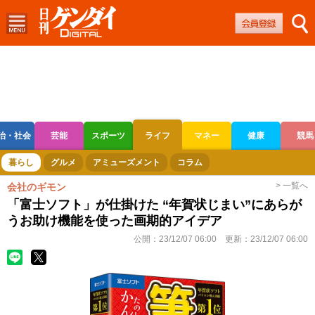
治・社会
芸能
スポーツ
ライフ
マネー
健康
競馬
ボートレース
競輪
オートレース
暮らし
グルメ
アミューズメント
コラム
> 一覧へ
会社のギモン
「富士ソフト」が仕掛けた “年賀状じまい”にあらが
うお助け機能を使った画期的アイデア
公開：
23/12/07 06:00
更新：
23/12/07 06:00