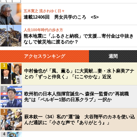
五木寛之 流されゆく日々
連載12406回 男女共学のころ <5>
人生100年時代の歩き方
熊本地震に「ふるさと納税」で支援…寄付金は中抜き
なしで被災地に渡るのか？
アクセスランキング
週間
1
中村倫也が「風、薫る」に大貢献…妻・水卜麻美アナ
との「ずっと仲良く」「にこやかな」近況
2
欧州初の日本人指揮官誕生へ 森保一監督の“再就職
先”は「ベルギー1部の日系クラブ」一択か
3
萩本欽一〈34〉私の“運”論 大谷翔平のカネを使い込
んだ通訳に「小さな声で『ありがとう』」
4