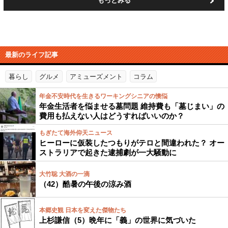
もっとみる
最新のライフ記事
暮らし
グルメ
アミューズメント
コラム
年金不安時代を生きるワーキングシニアの懊悩
年金生活者を悩ませる墓問題 維持費も「墓じまい」の
費用も払えない人はどうすればいいのか？
もぎたて海外仰天ニュース
ヒーローに仮装したつもりがテロと間違われた？ オー
ストラリアで起きた逮捕劇が一大騒動に
大竹聡 大酒の一滴
（42）酷暑の午後の涼み酒
本郷史観 日本を変えた傑物たち
上杉謙信（5）晩年に「義」の世界に気づいた