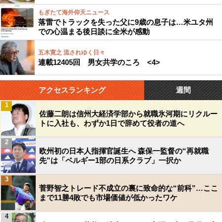
もぎたて海外仰天ニュース
落雷でトラックを失った父に9歳の息子は…米ユタ州
での心温まる後日談に全米が感動
五木寛之 流されゆく日々
連載12405回 男女共学のころ <4>
アクセスランキング
週間
1
佐藤二朗は信州大経済学部から就職氷河期にリクルー
トに入社も、わずか1日で辞めて役者の道へ
2
欧州初の日本人指揮官誕生へ 森保一監督の“再就職
先”は「ベルギー1部の日系クラブ」一択か
3
菅野智之トレード不成立の裏に致命的な“前科”…ここ
まで11勝4敗でも市場価値が低かったワケ
4