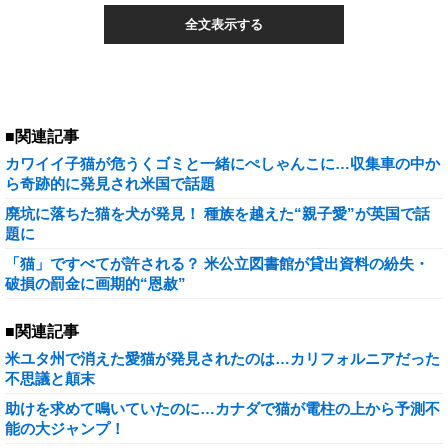
全文表示する
■関連記事
カワイイ子猫が危うくゴミと一緒にぺしゃんこに…収集車の中か
ら奇跡的に発見され米国で話題
廃坑に落ちた猫を犬が発見！ 種族を越えた“親子愛”が英国で話
題に
「猫」ですべてが許される？ 米公立図書館が貸出資料の紛失・
破損の罰金に画期的“恩赦”
■関連記事
米ユタ州で消えた愛猫が発見されたのは…カリフォルニアだった
不思議と顛末
助けを求めて鳴いていたのに…カナダで猫が電柱の上から予測不
能の大ジャンプ！