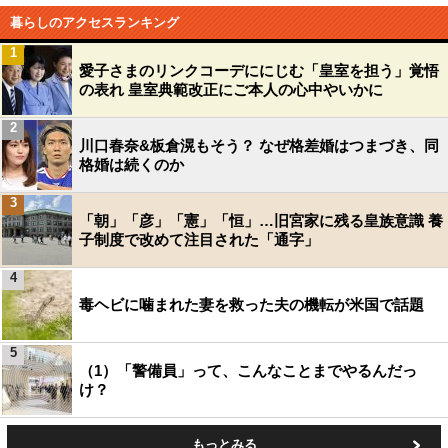
暮らしのアクセスランキング
1
愛子さまのリンクコーデににじむ「皇室を担う」覚悟
の表れ 皇室典範改正にご本人の心中やいかに
2
川口春奈&板倉滉もそう？ なぜ格差婚はつまづき、同
格婚は続くのか
3
「朝」「彦」「憲」「恒」…旧宮家に残る皇族意識 養
子制度で改めて注目された「通字」
4
毒ヘビに噛まれた妻を救った夫の機転が米国で話題
5
（1）「警備員」って、こんなことまでやるんだっ
け？
もっとみる