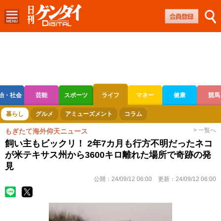
治・社会
芸能
スポーツ
ライフ
マネー
健康
競馬
ボートレース
競輪
オートレース
暮らし
グルメ
アミューズメント
コラム
> 一覧へ
もぎたて海外仰天ニュース
飼い主もビックリ！ 2年7カ月も行方不明だったネコ
が米テキサス州から3600キロ離れた場所で奇跡の発
見
公開：
24/09/12 06:00
更新：
24/09/12 06:00