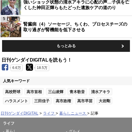
強いショック状態の清水アキラに心配の声…子供を亡
くした神田正輝らもたどった遺族ケアの道のり
5
腎臓病（4）ソーセージ、ちくわ、プロセスチーズの
取り過ぎが腎機能を低下させる
もっとみる
日刊ゲンダイDIGITALを読もう！
6.6万
18.5万
人気キーワード
高校野球
高市首相
三山凌輝
青木歌音
清水アキラ
ハラスメント
三田佳子
高市政権
高市早苗
大岩剛
日刊ゲンダイDIGITAL
ライフ
暮らしニュース
記事
ライフ
暮らし
グルメ