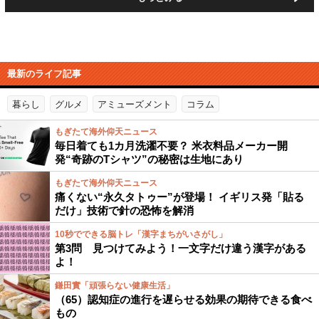
最新のライフ記事
暮らし
グルメ
アミューズメント
コラム
もぎたて海外仰天ニュース
毎日着ても1カ月洗濯不要？ 米衣料品メーカー開
発“奇跡のTシャツ”の秘密は生地にあり
もぎたて海外仰天ニュース
痛くない“永久タトゥー”が登場！ イギリス発「貼る
だけ」技術で針の恐怖を解消
10秒でできる脳トレ「漢字まちがいさがし」
第3問 見つけてみよう！一文字だけ違う漢字がある
よ！
鎌田實「頑張らない健康生活」
（65）認知症の進行を遅らせる効果の期待できる食べ
もの