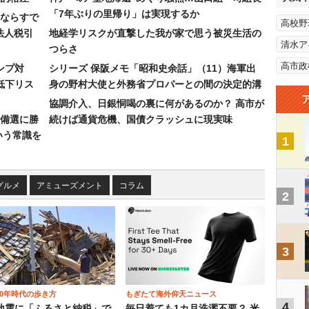
「7年ぶりの里帰り」は実現するか
ならすで
高校野
法人税引
地経学リスクが直撃した我が家で思う被災生活の
清水ア
つらさ
高市政
ンプ対
シリーズ 保阪メモ「昭和史余話」（11）海軍出
低下リス
身の野村大使と外務省プロパーとの間の決定的溝
協調介入、日銀恫喝の裏に何があるのか？ 高市が
備選に勝
続けば通貨危機、国債クラッシュに現実味
いう常識を
1
グルメ
アミューズメント
コラム
2
3
00年時代の歩き方
もぎたて海外仰天ニュース
4
地震に「ふるさと納税」で
毎日着ても1カ月洗濯不要？ 米