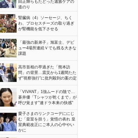
田正輝らもたどった遺族ケアの
道のり
腎臓病（4）ソーセージ、ちく
わ、プロセスチーズの取り過ぎ
が腎機能を低下させる
「最強の新弟子」旭富士、デビ
ュー4場所連続Ｖでも残る大きな
課題
高市首相の早過ぎた「熊本訪
問」の背景…震災から1週間たた
ず“視察強行”に批判殺到の案の定
「VIVANT」1強ムードの陰で…
蒼井優「Tシャツが乾くまで」が
呼び覚ます"連ドラ本来の快感"
愛子さまのリンクコーデににじ
む「皇室を担う」覚悟の表れ 皇
室典範改正にご本人の心中やい
かに