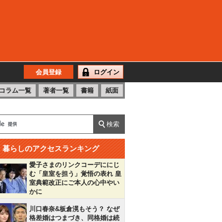
会員登録
ログイン
コラム一覧
著者一覧
書籍
紙面
暮らしのアクセスランキング
愛子さまのリンクコーデににじ
む「皇室を担う」覚悟の表れ 皇
室典範改正にご本人の心中やい
かに
川口春奈&板倉滉もそう？ なぜ
格差婚はつまづき、同格婚は続