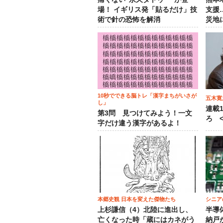
場！ イギリス発「貼るだけ」技
支援
術で針の恐怖を解消
災地
10秒でできる脳トレ「漢字まちがいさが
五木寛
し」
連載
第3問 見つけてみよう！一文
ろ <
字だけ違う漢字があるよ！
本郷史観 日本を変えた傑物たち
シニア
上杉謙信（4）北陸に進出し、
半導
亡くなった時「蔵にはカネがう
納戸