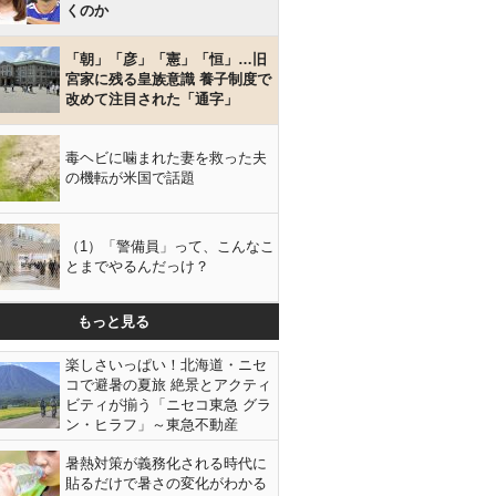
くのか
「朝」「彦」「憲」「恒」…旧
宮家に残る皇族意識 養子制度で
改めて注目された「通字」
毒ヘビに噛まれた妻を救った夫
の機転が米国で話題
（1）「警備員」って、こんなこ
とまでやるんだっけ？
もっと見る
楽しさいっぱい！北海道・ニセ
コで避暑の夏旅 絶景とアクティ
ビティが揃う「ニセコ東急 グラ
ン・ヒラフ」～東急不動産
暑熱対策が義務化される時代に
貼るだけで暑さの変化がわかる