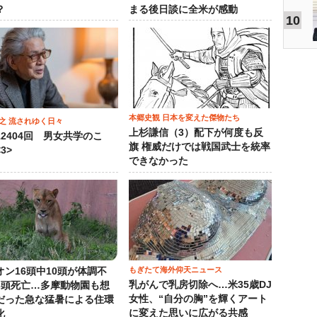
？
まる後日談に全米が感動
10
本郷史観 日本を変えた傑物たち
之 流されゆく日々
上杉謙信（3）配下が何度も反
12404回 男女共学のこ
旗 権威だけでは戦国武士を統率
3>
できなかった
もぎたて海外仰天ニュース
オン16頭中10頭が体調不
乳がんで乳房切除へ…米35歳DJ
3頭死亡…多摩動物園も想
女性、“自分の胸”を輝くアート
だった急な猛暑による住環
に変えた思いに広がる共感
化