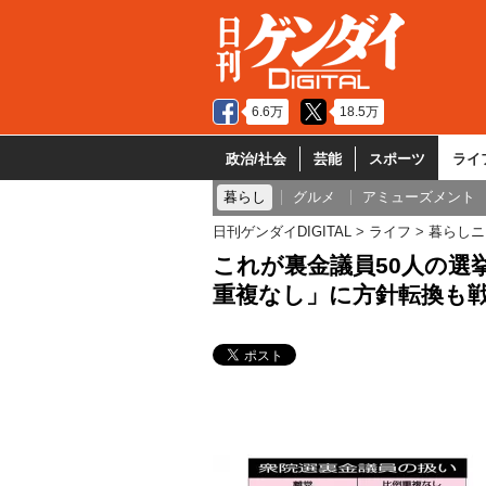
6.6万
18.5万
政治/社会
芸能
スポーツ
ライ
暮らし
グルメ
アミューズメント
日刊ゲンダイDIGITAL
ライフ
暮らしニ
これが裏金議員50人の選
重複なし」に方針転換も