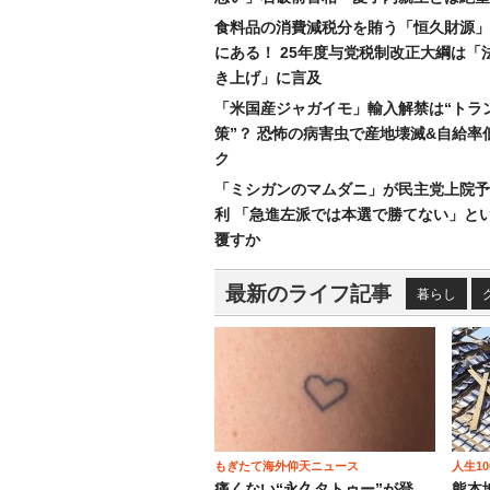
食料品の消費減税分を賄う「恒久財源」
にある！ 25年度与党税制改正大綱は「
き上げ」に言及
「米国産ジャガイモ」輸入解禁は“トラ
策”？ 恐怖の病害虫で産地壊滅&自給率
ク
「ミシガンのマムダニ」が民主党上院予
利 「急進左派では本選で勝てない」と
覆すか
最新のライフ記事
暮らし
もぎたて海外仰天ニュース
人生1
痛くない“永久タトゥー”が登
熊本