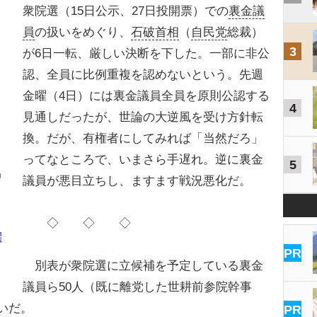
衆院選（15日公示、27日投開票）での
裏金議
員
の扱いをめぐり、
石破首相
（
自民党
総裁）
3
が6日一転、厳しい決断を下した。一部に非公
認、全員に比例重複を認めないという。先週
金曜（4日）には裏金議員全員を原則公認する
4
見通しだったが、世論の大逆風を受け方針転
換。だが、有権者にしてみれば「当然だろ」
ってなところで、いまさら手遅れ。逆に裏金
5
0
議員が悪目立ちし、ますます戦況悪化だ。
◇ ◇ ◇
選
PR
別表が衆院選に立候補を予定している裏金
議員ら50人（既に離党した世耕前参院幹事
いだ。
PR