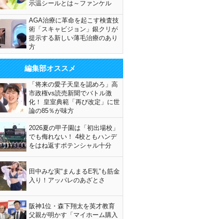
示温シールとは～ファンケル
AGA治療に革命を起こす検査技
術「スキャビジョン」銀クリが
提示する新しい薄毛治療のあり
方
編集部オススメ
「将来の愛子天皇を認めろ」高
市政権vs読売新聞でバトル激
化！ 皇室典範「再び改定」に世
論の85％が味方
2026夏の甲子園は「初出場校」
でも侮れない！ 4校ともハンデ
をはね返すポテンシャル十分
田中みな実“まんまるE乳”も筋金
入り！アッパレのあざとさ
阪神1位・森下翔太を英才教育
父親が明かす「マイホーム購入