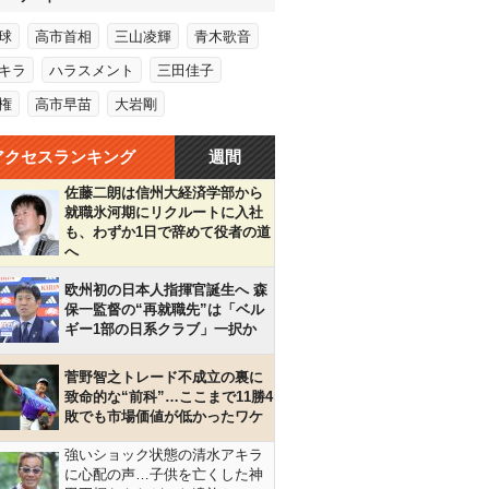
球
高市首相
三山凌輝
青木歌音
キラ
ハラスメント
三田佳子
権
高市早苗
大岩剛
アクセスランキング
週間
佐藤二朗は信州大経済学部から
就職氷河期にリクルートに入社
も、わずか1日で辞めて役者の道
へ
欧州初の日本人指揮官誕生へ 森
保一監督の“再就職先”は「ベル
ギー1部の日系クラブ」一択か
菅野智之トレード不成立の裏に
致命的な“前科”…ここまで11勝4
敗でも市場価値が低かったワケ
強いショック状態の清水アキラ
に心配の声…子供を亡くした神