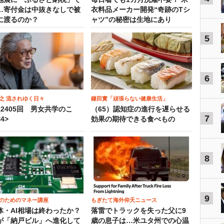
…寄付金は中抜きなしで被
衣料品メーカー開発“奇跡のTシ
に渡るのか？
ャツ”の秘密は生地にあり
5
6
之 流されゆく日々
鎌田實「頑張らない健康生活」
12405回 男女共学のこ
（65）認知症の進行を遅らせる
7
4>
効果の期待できる食べもの
8
9
のためのマネー講座
もぎたて海外仰天ニュース
体・AI相場は終わったか？
落雷でトラックを失った父に9
が「納戸ビル」へ進化して
歳の息子は…米ユタ州での心温