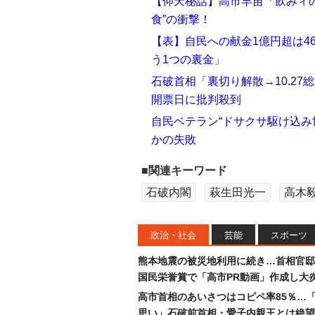
【仰天秘話】高市早苗「飲みィの
食”の衝撃！
【表】自民への献金1億円超は4
う1つの裏金」
石破首相「裏切り解散→10.27
開票日に批判殺到
自民ベテラン“ドサクサ駆け込み
かの失敗
■関連キーワード
石破内閣
萩生田光一
高木
政治・社会
芸能
スポーツ
熊本地震の被災地利用に続き…首相官邸
国民栄誉賞で「高市PR動画」作成し大
高市首相のあいさつはコピペ率85％…
思い」石破前首相・愛子内親王とは絶望