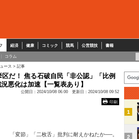
フ
経済
健康
コミック
競馬
公営競技
書籍
コラム
ュース
記事
挙区だ！ 焦る石破自民「非公認」「比例
戦況悪化は加速【一覧表あり】
公開日：
2024/10/08 06:00
更新日：
2024/10/08 09:52
印刷
1
「変節」「二枚舌」批判に耐えかねたか──。
2