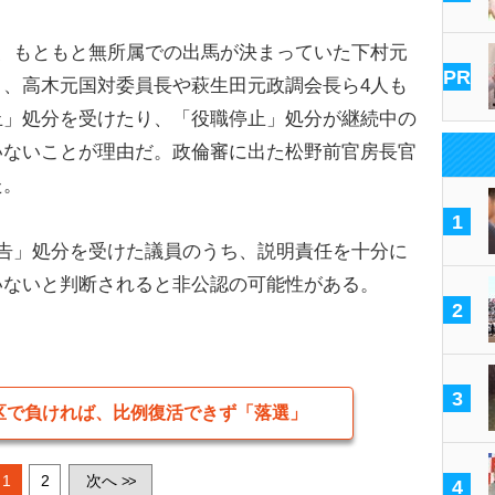
、もともと無所属での出馬が決まっていた下村元
PR
、高木元国対委員長や萩生田元政調会長ら4人も
止」処分を受けたり、「役職停止」処分が継続中の
いないことが理由だ。政倫審に出た松野前官房長官
た。
1
告」処分を受けた議員のうち、説明責任を十分に
いないと判断されると非公認の可能性がある。
2
3
区で負ければ、比例復活できず「落選」
1
2
次へ
>>
4