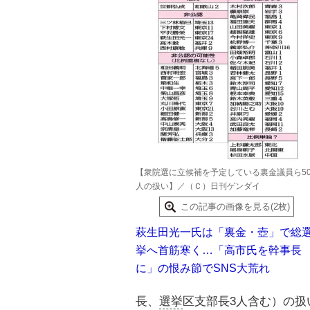
【衆院選に立候補を予定している裏金議員ら5
人の扱い】／（Ｃ）日刊ゲンダイ
この記事の画像を見る(2枚)
萩生田光一氏は「裏金・壺」で総
挙へ首筋寒く…「高市氏を幹事長
に」の恨み節でSNS大荒れ
長、
選挙
区支部長3人含む）の扱