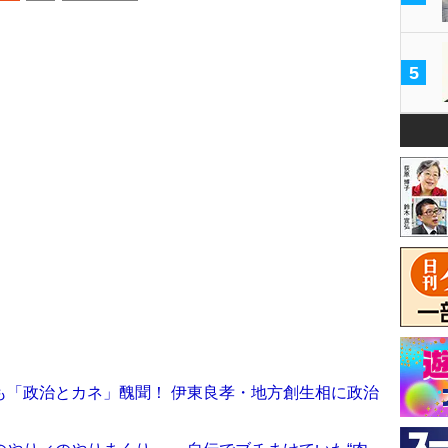
5
も「政治とカネ」醜聞！ 伊東良孝・地方創生相に政治