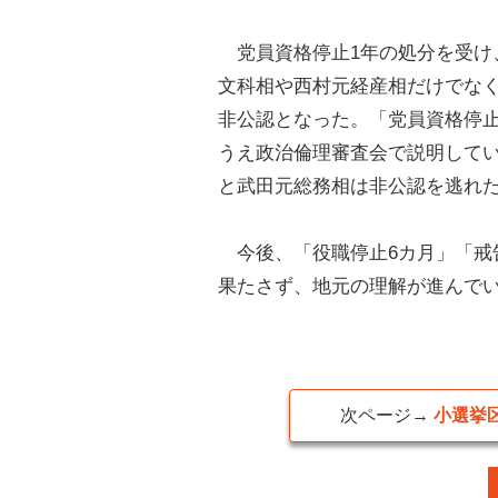
党員資格停止1年の処分を受け
文科相や西村元経産相だけでなく
非公認となった。「党員資格停
うえ政治倫理審査会で説明して
と武田元総務相は非公認を逃れ
今後、「役職停止6カ月」「戒
果たさず、地元の理解が進んで
次ページ→
小選挙