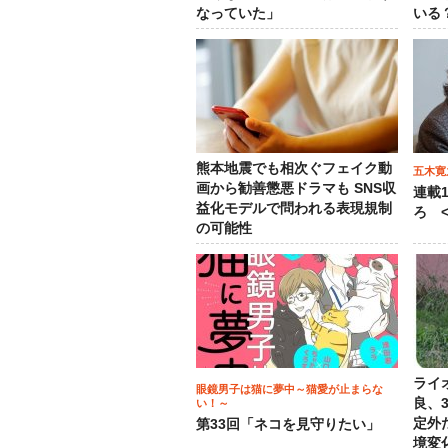
なっていた」
いる
熊本地震でも相次ぐフェイク動
五木寛
画から勧善懲悪ドラマも SNS収
連載
益化モデルで問われる表現規制
ろ <
の可能性
ライ
眼鏡男子は猫に夢中～猫愛が止まらな
良、
い！～
定外
第33回「ネコを見守りたい」
境変