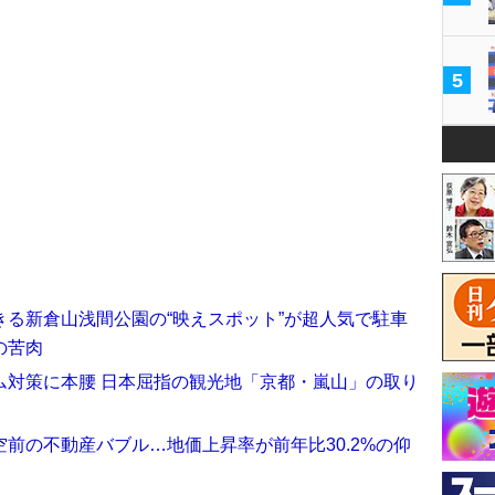
5
る新倉山浅間公園の“映えスポット”が超人気で駐車
の苦肉
ム対策に本腰 日本屈指の観光地「京都・嵐山」の取り
前の不動産バブル…地価上昇率が前年比30.2%の仰