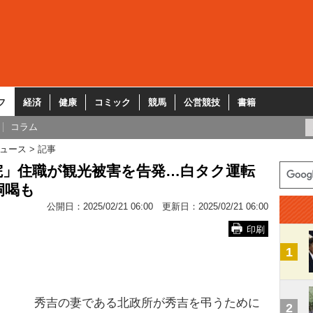
フ
経済
健康
コミック
競馬
公営競技
書籍
コラム
ュース
記事
院」住職が観光被害を告発…白タク運転
恫喝も
公開日：
2025/02/21 06:00
更新日：
2025/02/21 06:00
印刷
1
秀吉の妻である北政所が秀吉を弔うために
2