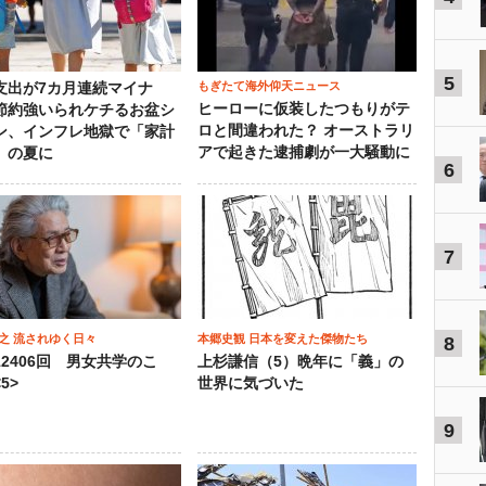
5
もぎたて海外仰天ニュース
支出が7カ月連続マイナ
ヒーローに仮装したつもりがテ
節約強いられケチるお盆シ
ロと間違われた？ オーストラリ
ン、インフレ地獄で「家計
アで起きた逮捕劇が一大騒動に
」の夏に
6
7
之 流されゆく日々
本郷史観 日本を変えた傑物たち
8
12406回 男女共学のこ
上杉謙信（5）晩年に「義」の
5>
世界に気づいた
9