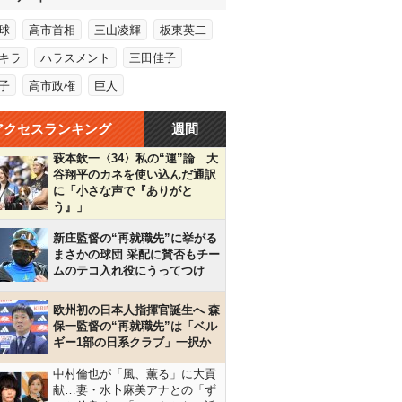
球
高市首相
三山凌輝
板東英二
キラ
ハラスメント
三田佳子
子
高市政権
巨人
アクセスランキング
週間
萩本欽一〈34〉私の“運”論 大
谷翔平のカネを使い込んだ通訳
に「小さな声で『ありがと
う』」
新庄監督の“再就職先”に挙がる
まさかの球団 采配に賛否もチー
ムのテコ入れ役にうってつけ
欧州初の日本人指揮官誕生へ 森
保一監督の“再就職先”は「ベル
ギー1部の日系クラブ」一択か
中村倫也が「風、薫る」に大貢
献…妻・水卜麻美アナとの「ず