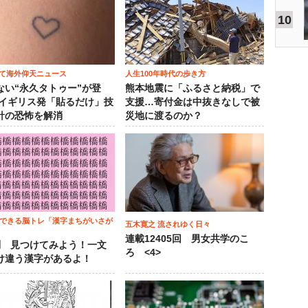
10
て海外仰天ニュース
人生100年時代の歩き方
ない“永久タトゥー”が登
熊本地震に「ふるさと納税」で
 イギリス発「貼るだけ」技
支援…寄付金は中抜きなしで被
針の恐怖を解消
災地に渡るのか？
でできる脳トレ「漢字まちがいさが
五木寛之 流されゆく日々
連載12405回 男女共学のこ
問 見つけてみよう！一文
ろ <4>
け違う漢字があるよ！