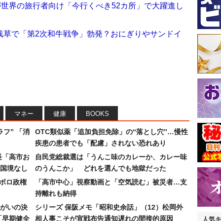
が世界の旅行者向け「今行くべき52カ所」で大躍進し
浅草で「第2次和牛戦争」勃発？おにぎりやサンドイ
マネー
健康
BOOKS
フ” 「消
OTC類似薬「追加負担免除」の“落とし穴”…慢性
疾患の患者でも「配慮」されない恐れあり
長「高市お
自民党総裁選は「うんこ味のカレーか、カレー味
国境なし
のうんこか」 どれを選んでも地獄だった
なボロ政権
「高市中心」視察動画と「空気読む」被災者…支
持離れも納得
まがいの決
シリーズ 保阪メモ「昭和史余話」（12）松岡外
「早期健全
相人事こそが宣戦布告通知遅れの間接的原因
人気