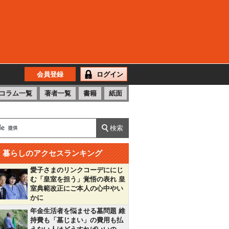
会員登録
ログイン
コラム一覧
著者一覧
書籍
紙面
暮らしのアクセスランキング
愛子さまのリンクコーデににじ
む「皇室を担う」覚悟の表れ 皇
室典範改正にご本人の心中やい
かに
年金生活者を悩ませる墓問題 維
持費も「墓じまい」の費用も払