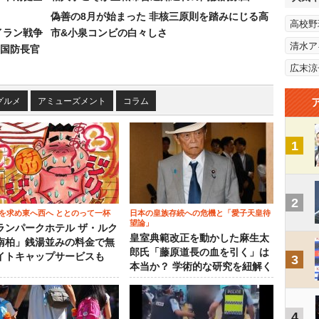
偽善の8月が始まった 非核三原則を踏みにじる高
高校野
イラン戦争
市&小泉コンビの白々しさ
清水ア
国防長官
広末涼
グルメ
アミューズメント
コラム
1
2
を求め東へ西へ ととのって一杯
日本の皇族存続への危機と「愛子天皇待
望論」
ランパークホテル ザ・ルク
皇室典範改正を動かした麻生太
南柏」銭湯並みの料金で無
郎氏「藤原道長の血を引く」は
イトキャップサービスも
3
本当か？ 学術的な研究を紐解く
4