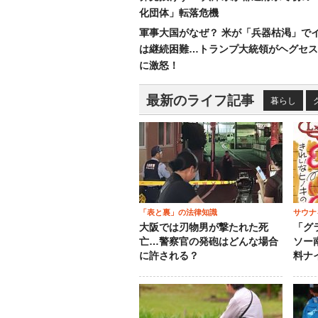
化団体」転落危機
軍事大国がなぜ？ 米が「兵器枯渇」で
は継続困難…トランプ大統領がヘグセス
に激怒！
最新のライフ記事
暮らし
「表と裏」の法律知識
サウナ
大阪では刃物男が撃たれた死
「グ
亡…警察官の発砲はどんな場合
ソー
に許される？
料ナ