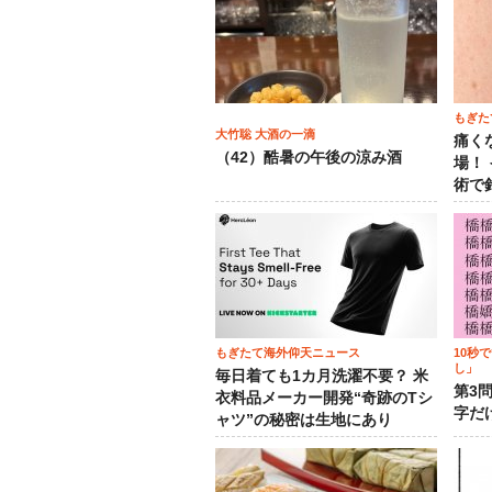
もぎた
大竹聡 大酒の一滴
痛く
（42）酷暑の午後の涼み酒
場！
術で
もぎたて海外仰天ニュース
10秒
し」
毎日着ても1カ月洗濯不要？ 米
第3
衣料品メーカー開発“奇跡のTシ
字だ
ャツ”の秘密は生地にあり