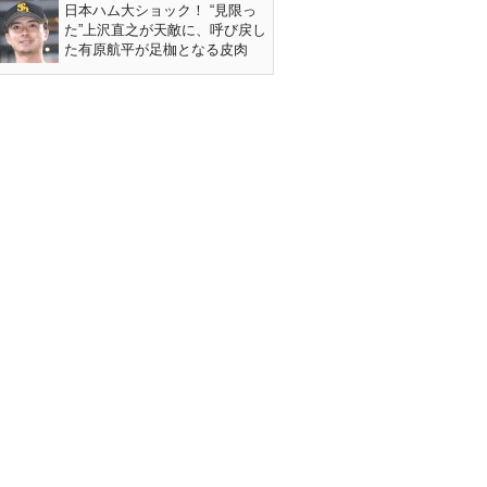
日本ハム大ショック！ “見限っ
た”上沢直之が天敵に、呼び戻し
た有原航平が足枷となる皮肉