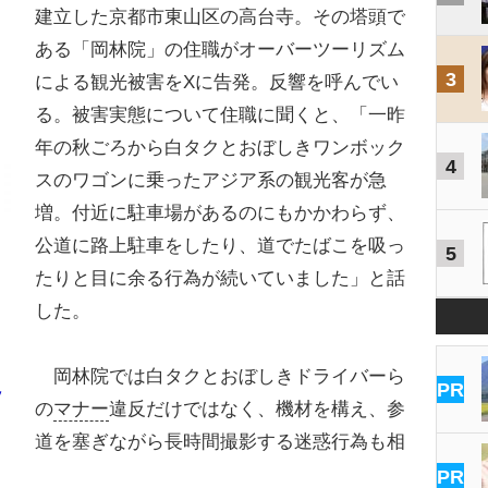
建立した京都市東山区の高台寺。その塔頭で
ある「岡林院」の住職がオーバーツーリズム
3
による観光被害をXに告発。反響を呼んでい
る。被害実態について住職に聞くと、「一昨
年の秋ごろから白タクとおぼしきワンボック
4
スのワゴンに乗ったアジア系の観光客が急
増。付近に駐車場があるのにもかかわらず、
公道に路上駐車をしたり、道でたばこを吸っ
5
たりと目に余る行為が続いていました」と話
した。
岡林院では白タクとおぼしきドライバーら
PR
ッ
の
マナー
違反だけではなく、機材を構え、参
道を塞ぎながら長時間撮影する迷惑行為も相
PR