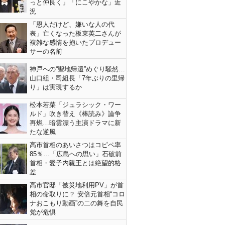
っと仲良く」「にこやかな」近
況
「恩人だけど、嫌いな人の代
表」亡くなった板東英二さんが
複雑な感情を抱いたプロデュー
サーの名前
神戸への“聖地帰還”めぐり騒然…
山口組・司組長「7年ぶりの里帰
り」は実現するか
松本若菜「ジュラシック・ワー
ルド」吹き替え《棒読み》論争
再燃…暗雲漂う主演ドラマに新
たな逆風
高市首相のあいさつはコピペ率
85％…「広島への思い」石破前
首相・愛子内親王とは絶望的格
差
高市官邸「被災地利用PV」が首
相の命取りに？ 安倍元首相“コロ
ナおこもり動画”の二の舞を自民
党が危惧