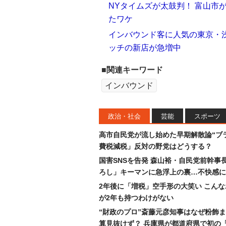
NYタイムズが太鼓判！ 富山市
たワケ
インバウンド客に人気の東京・
ッチの新店が急増中
■関連キーワード
インバウンド
政治・社会
芸能
スポーツ
高市自民党が流し始めた早期解散論“ブラ
費税減税」反対の野党はどうする？
国害SNSを告発 森山裕・自民党前幹事
ろし」キーマンに急浮上の裏…不快感に
2年後に「増税」空手形の大笑い こん
が2年も持つわけがない
“財政のプロ”斎藤元彦知事はなぜ粉飾
算見抜けず？ 兵庫県が都道府県で初の