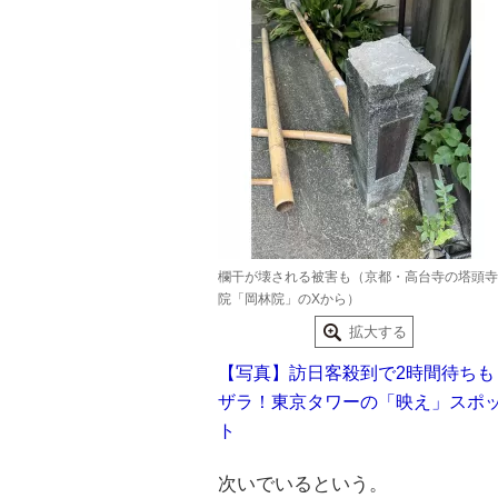
欄干が壊される被害も（京都・高台寺の塔頭寺
院「岡林院」のXから）
拡大する
【写真】訪日客殺到で2時間待ちも
ザラ！東京タワーの「映え」スポ
ト
次いでいるという。