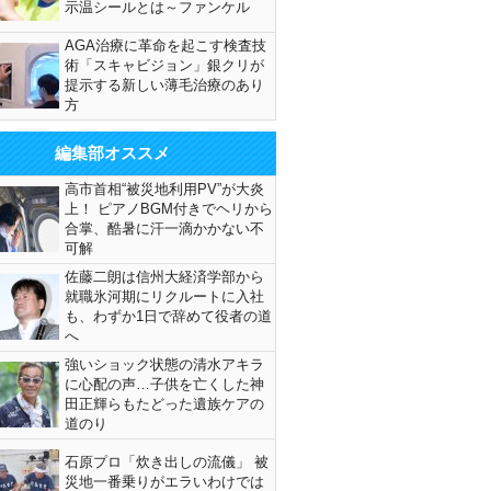
示温シールとは～ファンケル
AGA治療に革命を起こす検査技
術「スキャビジョン」銀クリが
提示する新しい薄毛治療のあり
方
編集部オススメ
高市首相“被災地利用PV”が大炎
上！ ピアノBGM付きでヘリから
合掌、酷暑に汗一滴かかない不
可解
佐藤二朗は信州大経済学部から
就職氷河期にリクルートに入社
も、わずか1日で辞めて役者の道
へ
強いショック状態の清水アキラ
に心配の声…子供を亡くした神
田正輝らもたどった遺族ケアの
道のり
石原プロ「炊き出しの流儀」 被
災地一番乗りがエラいわけでは