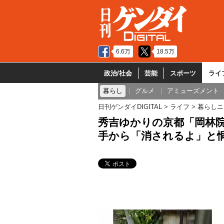
6.6万
18.5万
政治/社会
芸能
スポーツ
ライ
暮らし
グルメ
アミューズメント
日刊ゲンダイDIGITAL
ライフ
暮らしニ
秀吉ゆかりの京都「岡林
手から「消されるよ」と