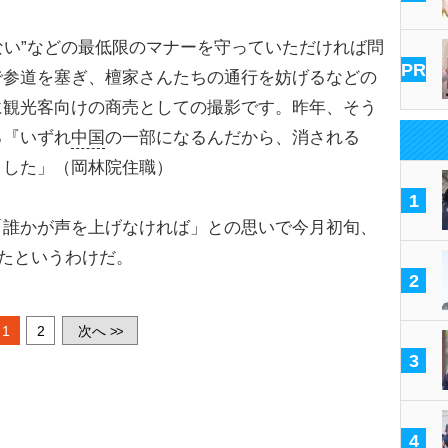
らない”などの最低限のマナーを守っていただければ問
PR
で参道を塞ぎ、檀家さんたちの通行を妨げるなどの
に観光客向けの商売としての撮影です。昨年、そう
ろ『いずれ
中国
の一部になるんだから、消される
ました」（岡林院住職）
1
誰かが声を上げなければ」との思いで今月初旬、
たというわけだ。
2
1
2
次へ
>>
3
4