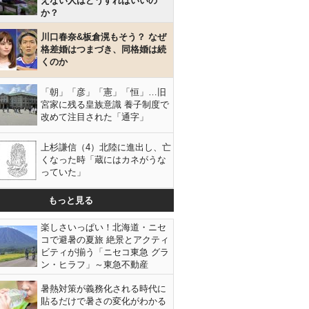
えない人はどうすればいいの
か？
川口春奈&板倉滉もそう？ なぜ
格差婚はつまづき、同格婚は続
くのか
「朝」「彦」「憲」「恒」…旧
宮家に残る皇族意識 養子制度で
改めて注目された「通字」
上杉謙信（4）北陸に進出し、亡
くなった時「蔵にはカネがうな
っていた」
もっと見る
楽しさいっぱい！北海道・ニセ
コで避暑の夏旅 絶景とアクティ
ビティが揃う「ニセコ東急 グラ
ン・ヒラフ」～東急不動産
暑熱対策が義務化される時代に
貼るだけで暑さの変化がわかる