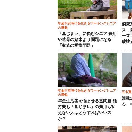
年金不安時代を生きるワーキングシニア
消費
の懊悩
ス…
「墓じまい」に悩むシニア 費用
ーズ
や遺骨の始末より問題になる
破壊
「家族の愛憎問題」
年金不安時代を生きるワーキングシニア
五木寛
の懊悩
連載
年金生活者を悩ませる墓問題 維
ろ <
持費も「墓じまい」の費用も払
えない人はどうすればいいの
か？