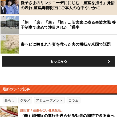
愛子さまのリンクコーデににじむ「皇室を担う」覚悟
の表れ 皇室典範改正にご本人の心中やいかに
4
「朝」「彦」「憲」「恒」…旧宮家に残る皇族意識 養
子制度で改めて注目された「通字」
5
毒ヘビに噛まれた妻を救った夫の機転が米国で話題
もっとみる
最新のライフ記事
暮らし
グルメ
アミューズメント
コラム
鎌田實「頑張らない健康生活」
（65）認知症の進行を遅らせる効果の期待できる食べ