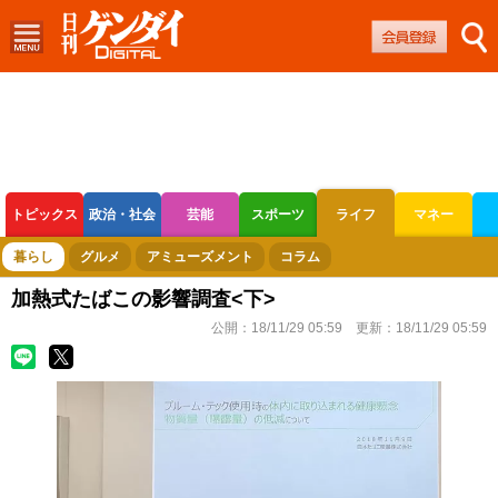
トピックス
政治・社会
芸能
スポーツ
ライフ
マネー
ボートレース
競輪
オートレース
暮らし
グルメ
アミューズメント
コラム
加熱式たばこの影響調査<下>
公開：
18/11/29 05:59
更新：
18/11/29 05:59