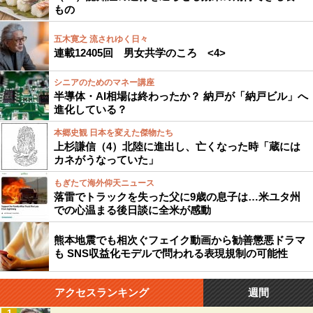
もの
五木寛之 流されゆく日々
連載12405回 男女共学のころ <4>
シニアのためのマネー講座
半導体・AI相場は終わったか？ 納戸が「納戸ビル」へ
進化している？
本郷史観 日本を変えた傑物たち
上杉謙信（4）北陸に進出し、亡くなった時「蔵には
カネがうなっていた」
もぎたて海外仰天ニュース
落雷でトラックを失った父に9歳の息子は…米ユタ州
での心温まる後日談に全米が感動
熊本地震でも相次ぐフェイク動画から勧善懲悪ドラマ
も SNS収益化モデルで問われる表現規制の可能性
アクセスランキング
週間