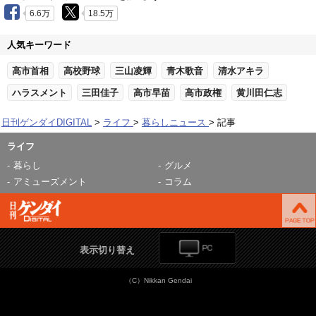
6.6万
18.5万
人気キーワード
高市首相
高校野球
三山凌輝
青木歌音
清水アキラ
ハラスメント
三田佳子
高市早苗
高市政権
黄川田仁志
日刊ゲンダイDIGITAL
ライフ
暮らしニュース
記事
ライフ
暮らし
グルメ
アミューズメント
コラム
表示切り替え
（C）Nikkan Gendai