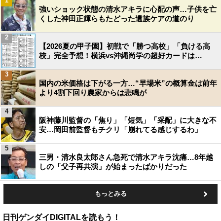
1
強いショック状態の清水アキラに心配の声…子供を亡
くした神田正輝らもたどった遺族ケアの道のり
2
【2026夏の甲子園】初戦で「勝つ高校」「負ける高
校」完全予想！横浜vs沖縄尚学の超好カードは…
3
国内の米価格は下がる一方…“早場米”の概算金は前年
より4割下回り農家からは悲鳴が
4
阪神藤川監督の「焦り」「短気」「采配」に大きな不
安…岡田前監督もチクリ「崩れてる感じするわ」
5
三男・清水良太郎さん急死で清水アキラ沈痛…8年越
しの「父子再共演」が始まったばかりだった
もっとみる
日刊ゲンダイDIGITALを読もう！