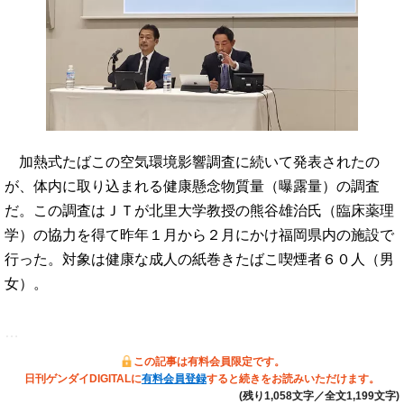
加熱式たばこの空気環境影響調査に続いて発表されたの
が、体内に取り込まれる健康懸念物質量（曝露量）の調査
だ。この調査はＪＴが北里大学教授の熊谷雄治氏（臨床薬理
学）の協力を得て昨年１月から２月にかけ福岡県内の施設で
行った。対象は健康な成人の紙巻きたばこ喫煙者６０人（男
女）。
…
この記事は有料会員限定です。
日刊ゲンダイDIGITALに
有料会員登録
すると続きをお読みいただけます。
(残り1,058文字／全文1,199文字)