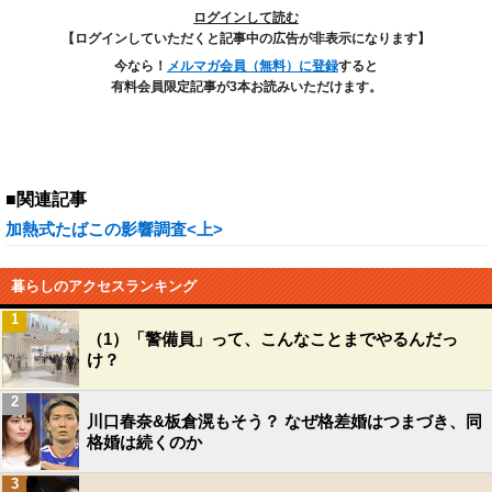
ログインして読む
【ログインしていただくと記事中の広告が非表示になります】
今なら！
メルマガ会員（無料）に登録
すると
有料会員限定記事が3本お読みいただけます。
■関連記事
加熱式たばこの影響調査<上>
暮らしのアクセスランキング
1
（1）「警備員」って、こんなことまでやるんだっ
け？
2
川口春奈&板倉滉もそう？ なぜ格差婚はつまづき、同
格婚は続くのか
3