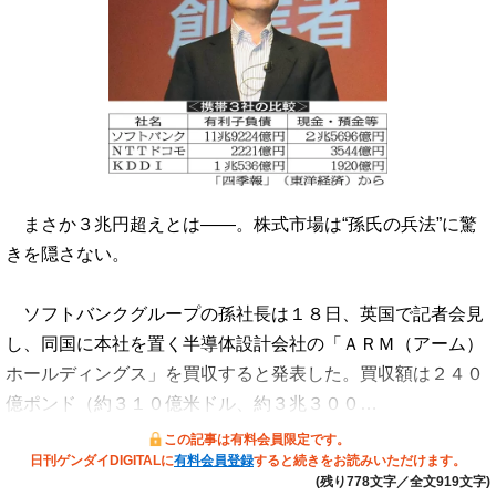
まさか３兆円超えとは――。株式市場は“孫氏の兵法”に驚
きを隠さない。
ソフトバンクグループの孫社長は１８日、英国で記者会見
し、同国に本社を置く半導体設計会社の「ＡＲＭ（アーム）
ホールディングス」を買収すると発表した。買収額は２４０
億ポンド（約３１０億米ドル、約３兆３００…
この記事は有料会員限定です。
日刊ゲンダイDIGITALに
有料会員登録
すると続きをお読みいただけます。
(残り778文字／全文919文字)