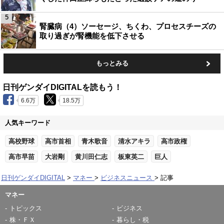
5
腎臓病（4）ソーセージ、ちくわ、プロセスチーズの
取り過ぎが腎機能を低下させる
もっとみる
日刊ゲンダイDIGITALを読もう！
6.6万
18.5万
人気キーワード
高校野球
高市首相
青木歌音
清水アキラ
高市政権
高市早苗
大岩剛
黄川田仁志
板東英二
巨人
日刊ゲンダイDIGITAL
マネー
ビジネスニュース
記事
マネー
トピックス
ビジネス
株・ＦＸ
暮らし・税