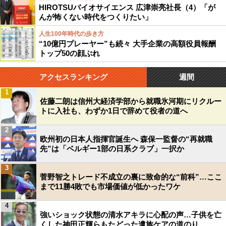
HIROTSUバイオサイエンス 広津崇亮社長（4）「が
んが怖くない時代をつくりたい」
人生100年時代の歩き方
“10億円プレーヤー”も続々 大手企業の高額役員報酬
トップ50の顔ぶれ
アクセスランキング
週間
1
佐藤二朗は信州大経済学部から就職氷河期にリクルー
トに入社も、わずか1日で辞めて役者の道へ
2
欧州初の日本人指揮官誕生へ 森保一監督の“再就職
先”は「ベルギー1部の日系クラブ」一択か
3
菅野智之トレード不成立の裏に致命的な“前科”…ここ
まで11勝4敗でも市場価値が低かったワケ
4
強いショック状態の清水アキラに心配の声…子供を亡
くした神田正輝らもたどった遺族ケアの道のり