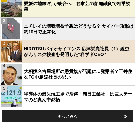
愛媛の地銀2行が統合へ…お家芸の船舶融資で相乗効
果
2
ニチレイの増収増益予想はどうなる？ サイバー攻撃は
約10日で正常化
3
HIROTSUバイオサイエンス 広津崇亮社長（1）線虫
がんリスク検査を発明した“科学者CEO”
4
大相撲名古屋場所の懸賞旗が話題に…発案者？三井住
友FG中島達社長の思い
5
半導体の最先端工場で活躍「朝日工業社」は巨大テー
マのど真ん中銘柄
もっとみる