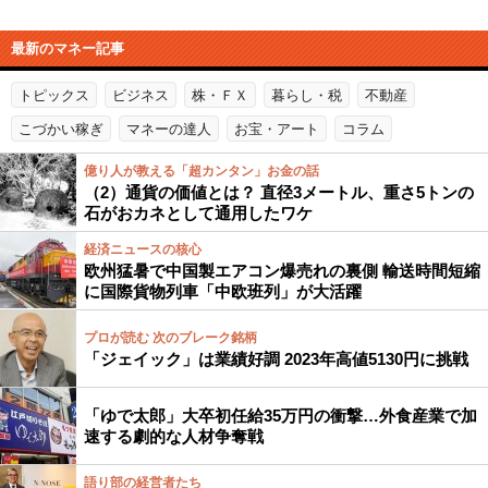
最新のマネー記事
トピックス
ビジネス
株・ＦＸ
暮らし・税
不動産
こづかい稼ぎ
マネーの達人
お宝・アート
コラム
億り人が教える「超カンタン」お金の話
（2）通貨の価値とは？ 直径3メートル、重さ5トンの
石がおカネとして通用したワケ
経済ニュースの核心
欧州猛暑で中国製エアコン爆売れの裏側 輸送時間短縮
に国際貨物列車「中欧班列」が大活躍
プロが読む 次のブレーク銘柄
「ジェイック」は業績好調 2023年高値5130円に挑戦
「ゆで太郎」大卒初任給35万円の衝撃…外食産業で加
速する劇的な人材争奪戦
語り部の経営者たち