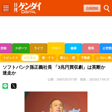
芸能
スポーツ
ライフ
マネー
健康
競馬
公営競
ボートレース
競輪
オートレース
トピックス
ビジネス
株・ＦＸ
暮らし・税
不動産
こづかい稼
ソフトバンク孫正義社長 「3兆円買収劇」は英断か
迷走か
公開：
16/07/20 07:00
更新：
16/10/17 04:37