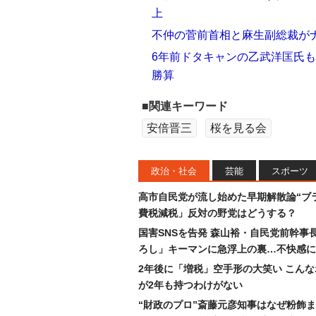
上
不仲の菅前首相と麻生副総裁がナ
6年前ドタキャンの乙武洋匡氏も
勝算
■関連キーワード
安倍晋三
桜を見る会
政治・社会
芸能
スポーツ
高市自民党が流し始めた早期解散論“ブラ
費税減税」反対の野党はどうする？
国害SNSを告発 森山裕・自民党前幹事
ろし」キーマンに急浮上の裏…不快感に
2年後に「増税」空手形の大笑い こん
が2年も持つわけがない
“財政のプロ”斎藤元彦知事はなぜ粉飾