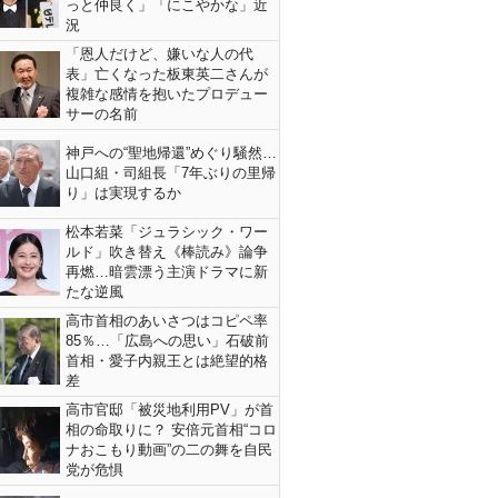
っと仲良く」「にこやかな」近
況
「恩人だけど、嫌いな人の代
表」亡くなった板東英二さんが
複雑な感情を抱いたプロデュー
サーの名前
神戸への“聖地帰還”めぐり騒然…
山口組・司組長「7年ぶりの里帰
り」は実現するか
松本若菜「ジュラシック・ワー
ルド」吹き替え《棒読み》論争
再燃…暗雲漂う主演ドラマに新
たな逆風
高市首相のあいさつはコピペ率
85％…「広島への思い」石破前
首相・愛子内親王とは絶望的格
差
高市官邸「被災地利用PV」が首
相の命取りに？ 安倍元首相“コロ
ナおこもり動画”の二の舞を自民
党が危惧