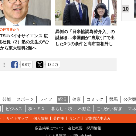
10
の経営者たち
異例の「日米協調為替介入」の
OTSUバイオサイエンス 広
謎解き…米国側が”裏取引”で出
亮社長（2）塾の先生の“ひ
した3つの条件と高市首相外し
”から東大理科2類へ
う！
6.6万
18.5万
芸能
スポーツ
ライフ
経済
健康
コミック
競馬
公営
ビジネス
株・ＦＸ
暮らし・税
不動産
こづかい稼ぎ
マ
ー
サイトマップ
個人情報
著作権
リンク
定期購読申込み
広告掲載について
会社概要
採用情報
よくある質問・お問い合わせ