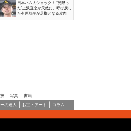
日本ハム大ショック！ “見限っ
た”上沢直之が天敵に、呼び戻し
た有原航平が足枷となる皮肉
競技
写真
書籍
ネーの達人
お宝・アート
コラム