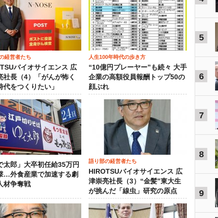
5
の経営者たち
人生100年時代の歩き方
OTSUバイオサイエンス 広
“10億円プレーヤー”も続々 大手
6
亮社長（4）「がんが怖く
企業の高額役員報酬トップ50の
時代をつくりたい」
顔ぶれ
7
8
語り部の経営者たち
で太郎」大卒初任給35万円
HIROTSUバイオサイエンス 広
撃…外食産業で加速する劇
津崇亮社長（3）“金髪”東大生
人材争奪戦
が挑んだ「線虫」研究の原点
9