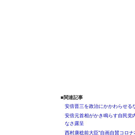
■関連記事
安倍晋三を政治にかかわらせる
安倍元首相がかき鳴らす自民党
なさ露呈
西村康稔前大臣“自画自賛コロナ