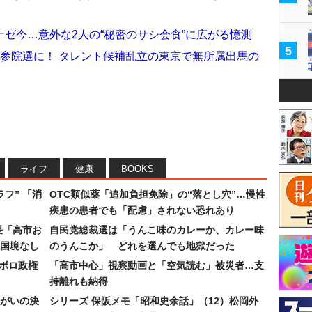
ゼ今…意外な2人の“秘密のサシ会食”に広がる憶測
5
参院選に！ タレント候補乱立の東京で無所属出馬の
ライフ
健康
BOOKS
フ” 「消
OTC類似薬「追加負担免除」の“落とし穴”…慢性
疾患の患者でも「配慮」されない恐れあり
長「高市お
自民党総裁選は「うんこ味のカレーか、カレー味
国境なし
のうんこか」 どれを選んでも地獄だった
なボロ政権
「高市中心」視察動画と「空気読む」被災者…支
持離れも納得
まがいの決
シリーズ 保阪メモ「昭和史余話」（12）松岡外