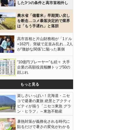
した3つの条件と高市首相外し
農水省「備蓄米」早期買い戻し
を断念…コメ暴落決定的で業界
は「もう手遅れ」と落胆
高市首相と片山財務相が「1ドル
=162円」突破で足並み乱れ…2人
が“微妙な関係”に陥った裏側
“10億円プレーヤー”も続々 大手
企業の高額役員報酬トップ50の
顔ぶれ
もっと見る
楽しさいっぱい！北海道・ニセ
コで避暑の夏旅 絶景とアクティ
ビティが揃う「ニセコ東急 グラ
ン・ヒラフ」～東急不動産
暑熱対策が義務化される時代に
貼るだけで暑さの変化がわかる