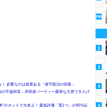
PR
1
2
な！ 必要なのは節度ある「保守政治の回復」
3
内の不協和音…岸田派パーティー露骨な欠席で大人げ
4
本”がネットで大炎上！ 最低評価「星1つ」が95%以