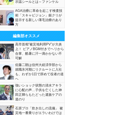
示温シールとは～ファンケル
AGA治療に革命を起こす検査技
術「スキャビジョン」銀クリが
提示する新しい薄毛治療のあり
方
編集部オススメ
高市首相“被災地利用PV”が大炎
上！ ピアノBGM付きでヘリから
合掌、酷暑に汗一滴かかない不
可解
佐藤二朗は信州大経済学部から
就職氷河期にリクルートに入社
も、わずか1日で辞めて役者の道
へ
強いショック状態の清水アキラ
に心配の声…子供を亡くした神
田正輝らもたどった遺族ケアの
道のり
石原プロ「炊き出しの流儀」 被
災地一番乗りがエラいわけでは