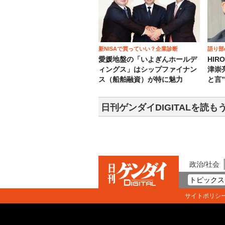
新NISAで買っていい？企業診断
語り部
愛媛地盤の「いよぎんホールデ
HIR
ィングス」はシップファイナン
津崇
ス（船舶融資）が特に魅力
と言
日刊ゲンダイDIGITALを読も
政治/社会
トピックス
サイトポリシ