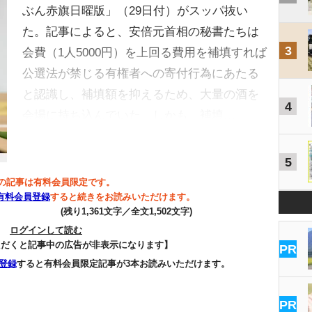
ぶん赤旗日曜版」（29日付）がスッパ抜い
た。記事によると、安倍元首相の秘書たちは
3
会費（1人5000円）を上回る費用を補填すれば
公選法が禁じる有権者への寄付行為にあたる
と認識し、補填額を抑えるため、大量の酒を
4
会場に持ち込んでいた。しかも、補填…
5
の記事は有料会員限定です。
有料会員登録
すると続きをお読みいただけます。
(残り1,361文字／全文1,502文字)
ログインして読む
ただくと記事中の広告が非表示になります】
PR
登録
すると有料会員限定記事が3本お読みいただけます。
PR