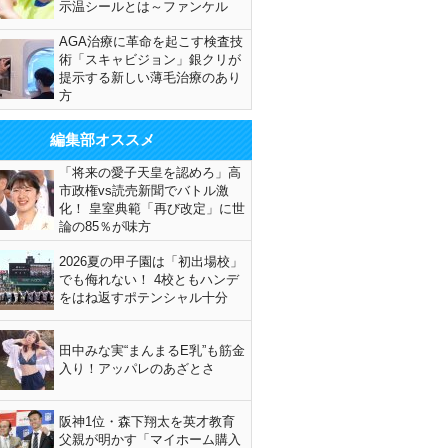
示温シールとは～ファンケル
AGA治療に革命を起こす検査技
術「スキャビジョン」銀クリが
提示する新しい薄毛治療のあり
方
編集部オススメ
「将来の愛子天皇を認めろ」高
市政権vs読売新聞でバトル激
化！ 皇室典範「再び改定」に世
論の85％が味方
2026夏の甲子園は「初出場校」
でも侮れない！ 4校ともハンデ
をはね返すポテンシャル十分
田中みな実“まんまるE乳”も筋金
入り！アッパレのあざとさ
阪神1位・森下翔太を英才教育
父親が明かす「マイホーム購入