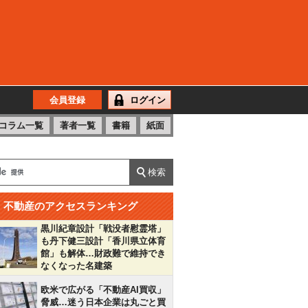
会員登録
ログイン
コラム一覧
著者一覧
書籍
紙面
不動産のアクセスランキング
黒川紀章設計「戦没者慰霊塔」
も丹下健三設計「香川県立体育
館」も解体…財政難で維持でき
なくなった名建築
欧米で広がる「不動産AI買収」
脅威…迷う日本企業は丸ごと買