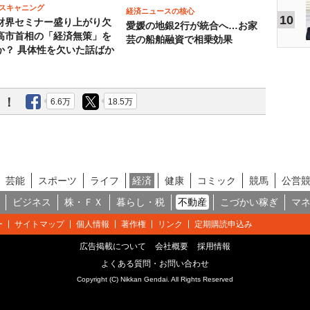
スキャニング
経済ニュースの核心
10
財界セミナー盛り上がり欠
愛媛の地銀2行が統合へ…お家
高市首相の「経済無策」を
芸の船舶融資で相乗効果
か？ 具体性を欠いた話ばか
う！
6.6万
18.5万
芸能
スポーツ
ライフ
経済
健康
コミック
競馬
公営
ビジネス
株・ＦＸ
暮らし・税
不動産
こづかい稼ぎ
マ
ー
サイトマップ
個人情報
著作権
リンク
定期購読申込み
広告掲載について
会社概要
採用情報
よくある質問・お問い合わせ
Copyright (C) Nikkan Gendai. All Rights Reserved