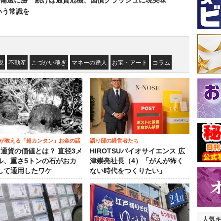
備選に勝
続けば通貨危機、国債クラッシュに現実味
いう常識を
税
不動産
こづかい稼ぎ
マネーの達人
お宝・アート
コラム
が教える「超カンタン」お金の話
語り部の経営者たち
）通貨の価値とは？ 直径3メ
HIROTSUバイオサイエンス 広
ル、重さ5トンの石がおカ
津崇亮社長（4）「がんが怖く
して通用したワケ
ない時代をつくりたい」
人気