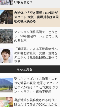
い取られる？
自治体で「空き家税」の検討が
スタート 大阪・寝屋川市は全国
初の導入決める
マンション価格高騰で…とうと
う「50年住宅ローン」まで出現
の世も末
「孤独死」による不動産物件へ
の影響と防止策…女優・遠野な
ぎこさんは死後数日後に遺体で
発見
もっと見る
楽しさいっぱい！北海道・ニセ
コで避暑の夏旅 絶景とアクティ
ビティが揃う「ニセコ東急 グラ
ン・ヒラフ」～東急不動産
暑熱対策が義務化される時代に
貼るだけで暑さの変化がわかる