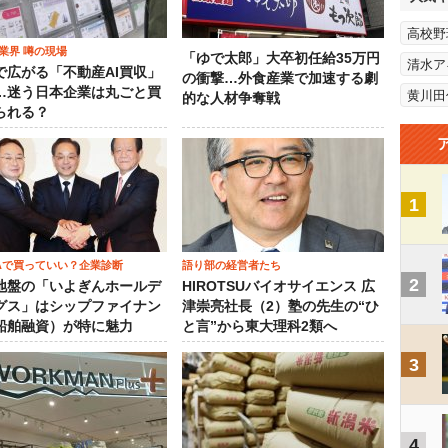
高校野
業界 噂の現場
「ゆで太郎」大卒初任給35万円
清水ア
で広がる「不動産AI買収」
の衝撃…外食産業で加速する劇
…迷う日本企業は丸ごと買
黄川田
的な人材争奪戦
られる？
1
SAで買っていい？企業診断
語り部の経営者たち
2
地盤の「いよぎんホールデ
HIROTSUバイオサイエンス 広
グス」はシップファイナン
津崇亮社長（2）塾の先生の“ひ
船舶融資）が特に魅力
と言”から東大理科2類へ
3
4