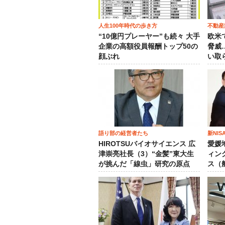
人生100年時代の歩き方
不動産
“10億円プレーヤー”も続々 大手
欧米
企業の高額役員報酬トップ50の
脅威
顔ぶれ
い取
語り部の経営者たち
新NI
HIROTSUバイオサイエンス 広
愛媛
津崇亮社長（3）“金髪”東大生
ィン
が挑んだ「線虫」研究の原点
ス（