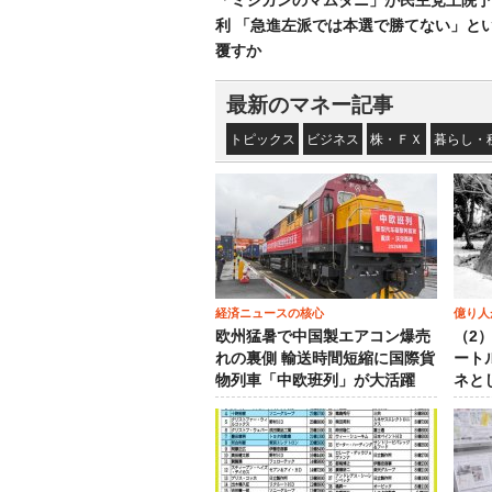
「ミシガンのマムダニ」が民主党上院予
利 「急進左派では本選で勝てない」と
覆すか
最新のマネー記事
トピックス
ビジネス
株・ＦＸ
暮らし・
経済ニュースの核心
億り人
欧州猛暑で中国製エアコン爆売
（2
れの裏側 輸送時間短縮に国際貨
ート
物列車「中欧班列」が大活躍
ネと