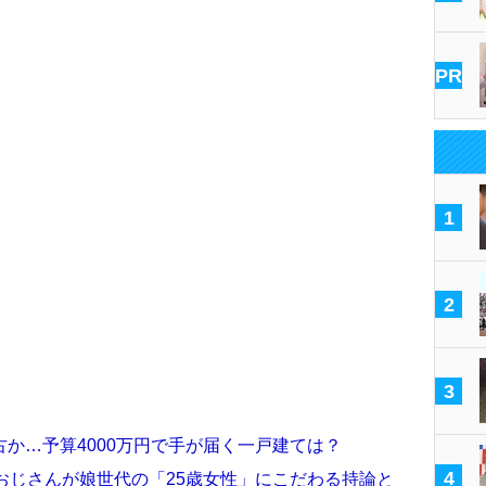
PR
1
2
3
か…予算4000万円で手が届く一戸建ては？
4
おじさんが娘世代の「25歳女性」にこだわる持論と