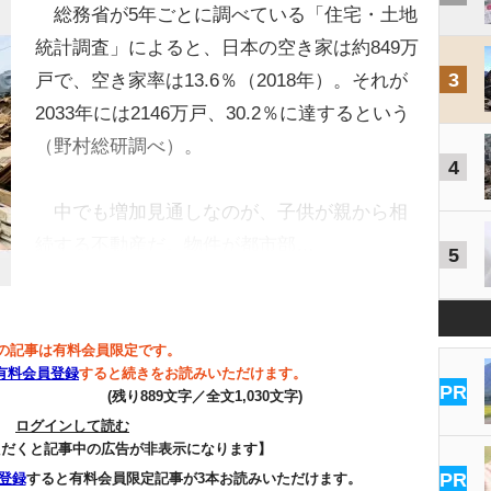
総務省が5年ごとに調べている「住宅・土地
統計調査」によると、日本の空き家は約849万
3
戸で、空き家率は13.6％（2018年）。それが
2033年には2146万戸、30.2％に達するという
（野村総研調べ）。
4
中でも増加見通しなのが、子供が親から相
続する不動産だ。物件が都市部…
5
の記事は有料会員限定です。
有料会員登録
すると続きをお読みいただけます。
PR
(残り889文字／全文1,030文字)
ログインして読む
ただくと記事中の広告が非表示になります】
PR
登録
すると有料会員限定記事が3本お読みいただけます。