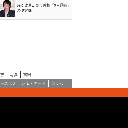
続く政局…高市首相「9月退陣」
の現実味
競技
写真
書籍
ネーの達人
お宝・アート
コラム