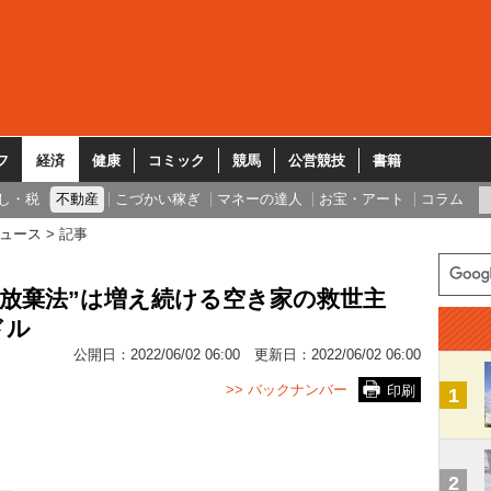
フ
経済
健康
コミック
競馬
公営競技
書籍
し・税
不動産
こづかい稼ぎ
マネーの達人
お宝・アート
コラム
ュース
記事
動産放棄法”は増え続ける空き家の救世主
ドル
公開日：
2022/06/02 06:00
更新日：
2022/06/02 06:00
>> バックナンバー
印刷
1
2