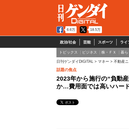
6.6万
18.5万
政治/社会
芸能
スポーツ
ライ
トピックス
ビジネス
株・ＦＸ
暮ら
日刊ゲンダイDIGITAL
マネー
不動産ニ
話題の焦点
2023年から施行の“負
か…費用面では高いハー