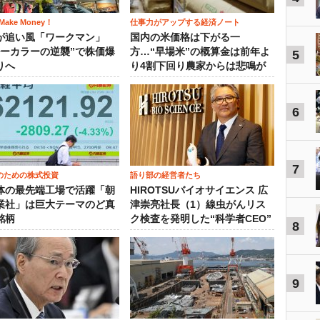
ake Money！
仕事力がアップする経済ノート
が追い風「ワークマン」
国内の米価格は下がる一
ルーカラーの逆襲”で株価爆
方…“早場米”の概算金は前年よ
5
りへ
り4割下回り農家からは悲鳴が
6
7
のための株式投資
語り部の経営者たち
体の最先端工場で活躍「朝
HIROTSUバイオサイエンス 広
業社」は巨大テーマのど真
津崇亮社長（1）線虫がんリス
銘柄
ク検査を発明した“科学者CEO”
8
9