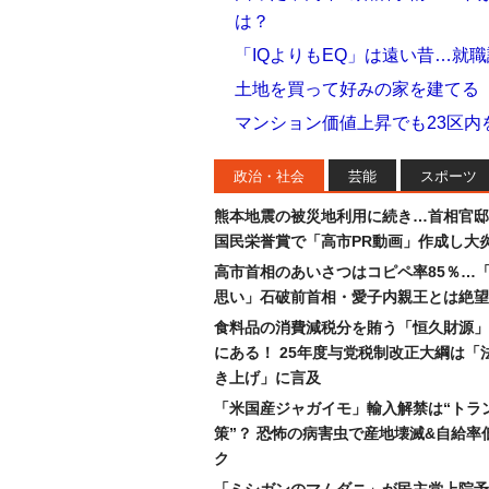
は？
「IQよりもEQ」は遠い昔…就
土地を買って好みの家を建てる
マンション価値上昇でも23区内
政治・社会
芸能
スポーツ
熊本地震の被災地利用に続き…首相官邸
国民栄誉賞で「高市PR動画」作成し大
高市首相のあいさつはコピペ率85％…
思い」石破前首相・愛子内親王とは絶望
食料品の消費減税分を賄う「恒久財源」
にある！ 25年度与党税制改正大綱は「
き上げ」に言及
「米国産ジャガイモ」輸入解禁は“トラ
策”？ 恐怖の病害虫で産地壊滅&自給率
ク