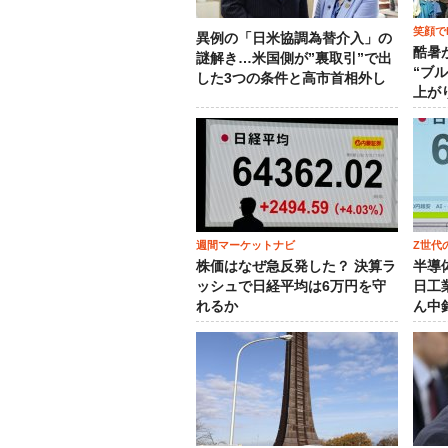
笑顔でM
異例の「日米協調為替介入」の
酷暑
謎解き…米国側が”裏取引”で出
“ブ
した3つの条件と高市首相外し
上が
週間マーケットナビ
Z世代
株価はなぜ急反発した？ 決算ラ
半導
ッシュで日経平均は6万円を守
日工
れるか
ん中