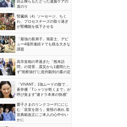
田正輝らもたどった遺族ケアの
道のり
腎臓病（4）ソーセージ、ちく
わ、プロセスチーズの取り過ぎ
が腎機能を低下させる
「最強の新弟子」旭富士、デビ
ュー4場所連続Ｖでも残る大きな
課題
高市首相の早過ぎた「熊本訪
問」の背景…震災から1週間たた
ず“視察強行”に批判殺到の案の定
「VIVANT」1強ムードの陰で…
蒼井優「Tシャツが乾くまで」が
呼び覚ます"連ドラ本来の快感"
愛子さまのリンクコーデににじ
む「皇室を担う」覚悟の表れ 皇
室典範改正にご本人の心中やい
かに