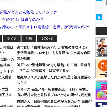
職試験がどんどん難化しているワケ
5
「売建住宅」は得なのか？
を諦めない 東京メトロ南北線「志茂」が“穴場”のワケ
ライフ
健康
BOOKS
が今度は
高市官邸「被災地利用PV」が首相の命取りに？
炎上
安倍元首相“コロナおこもり動画”の二の舞を自民
党が危惧
「広島への
的格差
神戸への“聖地帰還”めぐり騒然…山口組・司組長
「7年ぶりの里帰り」は実現するか
ならすで
法人税引
地経学リスクが直撃した我が家で思う被災生活の
つらさ
ンプ対
シリーズ 保阪メモ「昭和史余話」（11）海軍出
低下リス
身の野村大使と外務省プロパーとの間の決定的溝
協調介入、日銀恫喝の裏に何があるのか？ 高市が