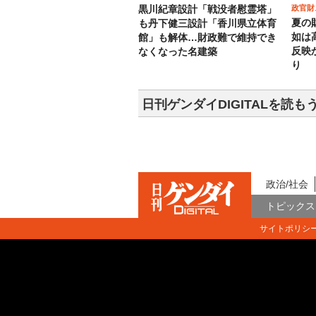
政官財
黒川紀章設計「戦没者慰霊塔」
夏の
も丹下健三設計「香川県立体育
如は
館」も解体…財政難で維持でき
反映
なくなった名建築
り
日刊ゲンダイDIGITALを読も
政治/社会
トピックス
サイトポリシ