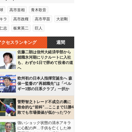
球
高市首相
青木歌音
キラ
高市政権
高市早苗
大岩剛
仁志
板東英二
巨人
アクセスランキング
週間
佐藤二朗は信州大経済学部から
就職氷河期にリクルートに入社
も、わずか1日で辞めて役者の道
へ
欧州初の日本人指揮官誕生へ 森
保一監督の“再就職先”は「ベル
ギー1部の日系クラブ」一択か
菅野智之トレード不成立の裏に
致命的な“前科”…ここまで11勝4
敗でも市場価値が低かったワケ
強いショック状態の清水アキラ
に心配の声…子供を亡くした神