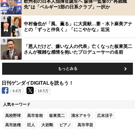
欧州初の日本人指揮官誕生へ 森保一監督の“再就職
先”は「ベルギー1部の日系クラブ」一択か
4
中村倫也が「風、薫る」に大貢献…妻・水卜麻美アナ
との「ずっと仲良く」「にこやかな」近況
5
「恩人だけど、嫌いな人の代表」亡くなった板東英二
さんが複雑な感情を抱いたプロデューサーの名前
もっとみる
日刊ゲンダイDIGITALを読もう！
6.6万
18.5万
人気キーワード
高校野球
高市首相
板東英二
清水アキラ
広末涼子
高市政権
巨人
大岩剛
ピアノ
高市早苗