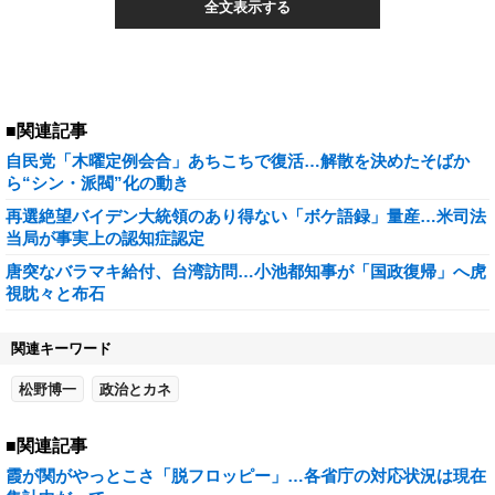
全文表示する
■関連記事
自民党「木曜定例会合」あちこちで復活…解散を決めたそばか
ら“シン・派閥”化の動き
再選絶望バイデン大統領のあり得ない「ボケ語録」量産…米司法
当局が事実上の認知症認定
唐突なバラマキ給付、台湾訪問…小池都知事が「国政復帰」へ虎
視眈々と布石
関連キーワード
松野博一
政治とカネ
■関連記事
霞が関がやっとこさ「脱フロッピー」…各省庁の対応状況は現在