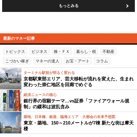
もっとみる
最新のマネー記事
トピックス
ビジネス
株・ＦＸ
暮らし・税
不動産
こづかい稼ぎ
マネーの達人
お宝・アート
コラム
ターミナル駅前が明るく変わる
京都駅東部エリア、芸大移転が流れを変えた、生まれ
変わった崇仁地区を回廊でめぐる
経済ニュースの核心
銀行界の宿願テーマ…vs証券「ファイアウォール規
制」の緩和は波乱含み
築地、日本橋、銀座、臨海エリア 大都会の未来予想図
東京・築地、150～210メートルが7棟 新たな街は摩天
楼