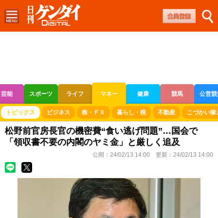
芸能
スポーツ
ライフ
マネー
健康
競馬
公営競
ボートレース
競輪
オートレース
トピックス
ビジネス
株・ＦＸ
暮らし・税
不動産
こづかい稼
松野前官房長官の機密費“食い逃げ問題”…国会で
「領収書不要の内閣のヤミ金」と厳しく追及
公開：
24/02/13 14:00
更新：
24/02/13 14:00