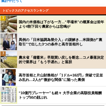
集計中だって
トピックスのアクセスランキング
1
国内の米価格は下がる一方…“早場米”の概算金は前年
より4割下回り農家からは悲鳴が
2
異例の「日米協調為替介入」の謎解き…米国側が”裏
取引”で出した3つの条件と高市首相外し
3
農水省「備蓄米」早期買い戻しを断念…コメ暴落決定
的で業界は「もう手遅れ」と落胆
4
高市首相と片山財務相が「1ドル=162円」突破で足並
み乱れ…2人が“微妙な関係”に陥った裏側
5
“10億円プレーヤー”も続々 大手企業の高額役員報酬
トップ50の顔ぶれ