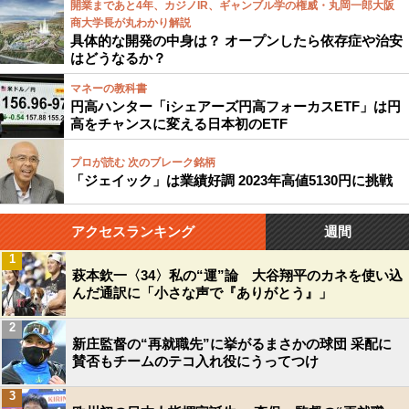
開業まであと4年、カジノIR、ギャンブル学の権威・丸岡一郎大阪
商大学長が丸わかり解説
具体的な開発の中身は？ オープンしたら依存症や治安
はどうなるか？
マネーの教科書
円高ハンター「iシェアーズ円高フォーカスETF」は円
高をチャンスに変える日本初のETF
プロが読む 次のブレーク銘柄
「ジェイック」は業績好調 2023年高値5130円に挑戦
アクセスランキング
週間
1
萩本欽一〈34〉私の“運”論 大谷翔平のカネを使い込
んだ通訳に「小さな声で『ありがとう』」
2
新庄監督の“再就職先”に挙がるまさかの球団 采配に
賛否もチームのテコ入れ役にうってつけ
3