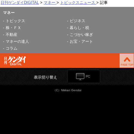
日刊ゲンダイDIGITAL
マネー
トピックスニュース
記事
マネー
トピックス
ビジネス
株・ＦＸ
暮らし・税
不動産
こづかい稼ぎ
マネーの達人
お宝・アート
コラム
表示切り替え
（C）Nikkan Gendai