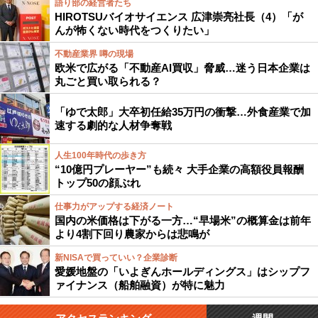
語り部の経営者たち
HIROTSUバイオサイエンス 広津崇亮社長（4）「が
んが怖くない時代をつくりたい」
不動産業界 噂の現場
欧米で広がる「不動産AI買収」脅威…迷う日本企業は
丸ごと買い取られる？
「ゆで太郎」大卒初任給35万円の衝撃…外食産業で加
速する劇的な人材争奪戦
人生100年時代の歩き方
“10億円プレーヤー”も続々 大手企業の高額役員報酬
トップ50の顔ぶれ
仕事力がアップする経済ノート
国内の米価格は下がる一方…“早場米”の概算金は前年
より4割下回り農家からは悲鳴が
新NISAで買っていい？企業診断
愛媛地盤の「いよぎんホールディングス」はシップフ
ァイナンス（船舶融資）が特に魅力