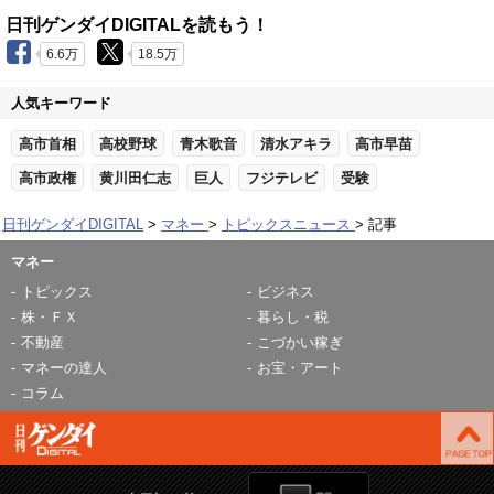
日刊ゲンダイDIGITALを読もう！
6.6万
18.5万
人気キーワード
高市首相
高校野球
青木歌音
清水アキラ
高市早苗
高市政権
黄川田仁志
巨人
フジテレビ
受験
日刊ゲンダイDIGITAL
マネー
トピックスニュース
記事
マネー
トピックス
ビジネス
株・ＦＸ
暮らし・税
不動産
こづかい稼ぎ
マネーの達人
お宝・アート
コラム