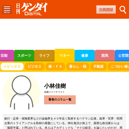
芸能
スポーツ
ライフ
マネー
健康
競馬
公営競
ボートレース
競輪
オートレース
トピックス
ビジネス
株・ＦＸ
暮らし・税
不動産
こづかい稼
小林佳樹
金融ジャーナリスト
著者のコラム一覧
銀行・証券・保険業界などの金融界を４０年近く取材するベテラン記者。政界・官界・民間
企業のトライアングルを取材の基盤にしている。神出鬼没が身上で、親密な政治家からは
「服部半蔵」と呼ばれている。本人はアカデミックな「マクロ経済」を論じたいのだが、周