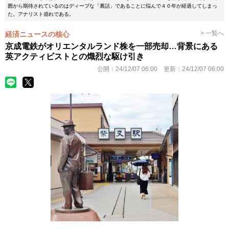
囲から期待されているのはディープな「裏話」であることに悩んで４０年が経過してしまっ
た。アナリスト崩れである。
> 一覧へ
経済ニュースの核心
京成電鉄がオリエンタルランド株を一部売却…背景にある
英アクティビストとの熾烈な駆け引き
公開：
24/12/07 06:00
更新：
24/12/07 06:00