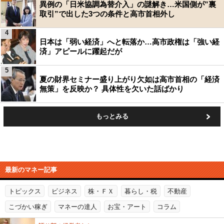
異例の「日米協調為替介入」の謎解き…米国側が”裏
取引”で出した3つの条件と高市首相外し
4
日本は「弱い経済」へと転落か…高市政権は「強い経
済」アピールに躍起だが
5
夏の財界セミナー盛り上がり欠如は高市首相の「経済
無策」を反映か？ 具体性を欠いた話ばかり
もっとみる
最新のマネー記事
トピックス
ビジネス
株・ＦＸ
暮らし・税
不動産
こづかい稼ぎ
マネーの達人
お宝・アート
コラム