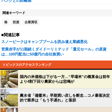
バンクとの距離感
関連キーワード
株
投資
企業買収
■関連記事
スノーピークはキャンプブームを読み違え業績悪化
営業赤字が11期続くダイドーリミテッド「還元セール」の原資
は…100円配当に50億円の自社株買い
トピックスのアクセスランキング
1
国内の米価格は下がる一方…“早場米”の概算金は前年
より4割下回り農家からは悲鳴が
2
農水省「備蓄米」早期買い戻しを断念…コメ暴落決定
的で業界は「もう手遅れ」と落胆
3