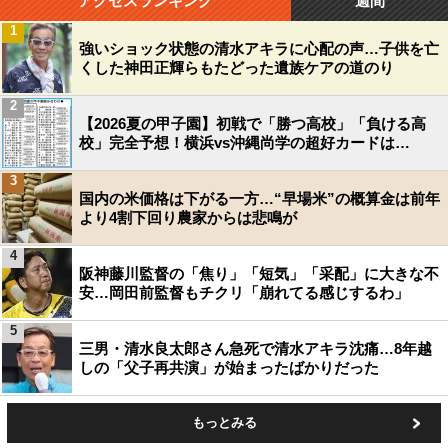
アクセスランキング
週間
1
強いショック状態の清水アキラに心配の声…子供を亡
くした神田正輝らもたどった遺族ケアの道のり
2
【2026夏の甲子園】初戦で「勝つ高校」「負ける高
校」完全予想！横浜vs沖縄尚学の超好カードは…
3
国内の米価格は下がる一方…“早場米”の概算金は前年
より4割下回り農家からは悲鳴が
4
阪神藤川監督の「焦り」「短気」「采配」に大きな不
安…岡田前監督もチクリ「崩れてる感じするわ」
5
三男・清水良太郎さん急死で清水アキラ沈痛…8年越
しの「父子再共演」が始まったばかりだった
もっとみる