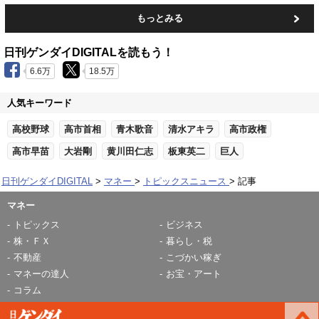
もっとみる
日刊ゲンダイDIGITALを読もう！
6.6万
18.5万
人気キーワード
高校野球
高市首相
青木歌音
清水アキラ
高市政権
高市早苗
大岩剛
黄川田仁志
板東英二
巨人
日刊ゲンダイDIGITAL
マネー
トピックスニュース
記事
マネー
トピックス
ビジネス
株・ＦＸ
暮らし・税
不動産
こづかい稼ぎ
マネーの達人
お宝・アート
コラム