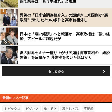
的で業界は「もう手遅れ」と落胆
3
異例の「日米協調為替介入」の謎解き…米国側が”裏
取引”で出した3つの条件と高市首相外し
4
日本は「弱い経済」へと転落か…高市政権は「強い経
済」アピールに躍起だが
5
夏の財界セミナー盛り上がり欠如は高市首相の「経済
無策」を反映か？ 具体性を欠いた話ばかり
もっとみる
最新のマネー記事
トピックス
ビジネス
株・ＦＸ
暮らし・税
不動産