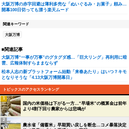
大阪万博の赤字回避は薄利多売な「ぬいぐるみ・お菓子」頼み…
開幕100日切っても漂う楽天ムード
関連キーワード
大阪万博
■関連記事
大阪万博“一事が万事”のグタグダ感…「巨大リング」再利用に暗
雲、広報体制すらままならず
松本人志の新プラットフォーム始動「来春あたり」はいつ？キモ
となりそうな「4.13大阪万博開幕日」
トピックスのアクセスランキング
1
国内の米価格は下がる一方…“早場米”の概算金は前年
より4割下回り農家からは悲鳴が
2
農水省「備蓄米」早期買い戻しを断念…コメ暴落決定