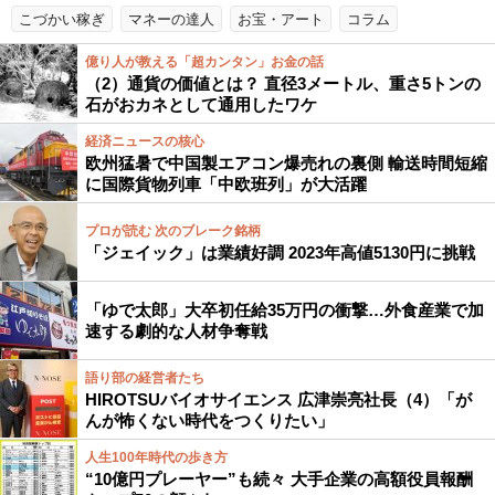
こづかい稼ぎ
マネーの達人
お宝・アート
コラム
億り人が教える「超カンタン」お金の話
（2）通貨の価値とは？ 直径3メートル、重さ5トンの
石がおカネとして通用したワケ
経済ニュースの核心
欧州猛暑で中国製エアコン爆売れの裏側 輸送時間短縮
に国際貨物列車「中欧班列」が大活躍
プロが読む 次のブレーク銘柄
「ジェイック」は業績好調 2023年高値5130円に挑戦
「ゆで太郎」大卒初任給35万円の衝撃…外食産業で加
速する劇的な人材争奪戦
語り部の経営者たち
HIROTSUバイオサイエンス 広津崇亮社長（4）「が
んが怖くない時代をつくりたい」
人生100年時代の歩き方
“10億円プレーヤー”も続々 大手企業の高額役員報酬