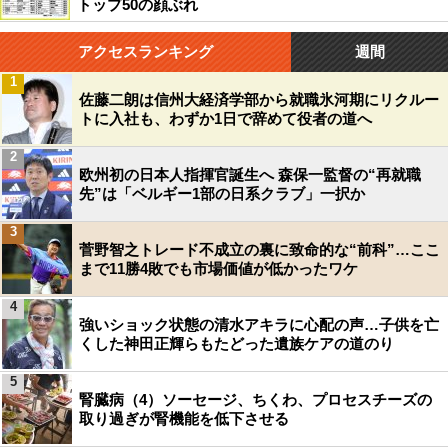
トップ50の顔ぶれ
アクセスランキング
週間
1
佐藤二朗は信州大経済学部から就職氷河期にリクルー
トに入社も、わずか1日で辞めて役者の道へ
2
欧州初の日本人指揮官誕生へ 森保一監督の“再就職
先”は「ベルギー1部の日系クラブ」一択か
3
菅野智之トレード不成立の裏に致命的な“前科”…ここ
まで11勝4敗でも市場価値が低かったワケ
4
強いショック状態の清水アキラに心配の声…子供を亡
くした神田正輝らもたどった遺族ケアの道のり
5
腎臓病（4）ソーセージ、ちくわ、プロセスチーズの
取り過ぎが腎機能を低下させる