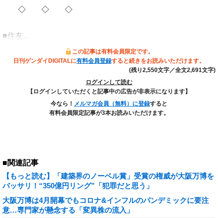
◇ ◇ ◇
■住友…
この記事は有料会員限定です。
日刊ゲンダイDIGITALに
有料会員登録
すると続きをお読みいただけます。
(残り2,550文字／全文2,691文字)
ログインして読む
【ログインしていただくと記事中の広告が非表示になります】
今なら！
メルマガ会員（無料）に登録
すると
有料会員限定記事が3本お読みいただけます。
■関連記事
【もっと読む】「建築界のノーベル賞」受賞の権威が大阪万博を
バッサリ！“350億円リング”「犯罪だと思う」
大阪万博は4月開幕でもコロナ&インフルのパンデミックに要注
意…専門家が懸念する「変異株の流入」