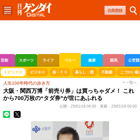
芸能
スポーツ
ライフ
マネー
健康
競馬
公営競
ボートレース
競輪
オートレース
トピックス
ビジネス
株・ＦＸ
暮らし・税
不動産
こづかい稼
> 一覧へ
人生100年時代の歩き方
大阪・関西万博「前売り券」は買っちゃダメ！ これ
から700万枚の“タダ券”が世にあふれる
公開：
25/01/18 06:00
更新：
25/01/18 06:00