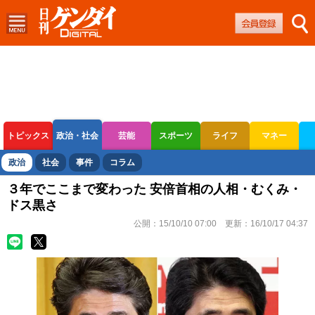
トピックス
政治・社会
芸能
スポーツ
ライフ
マネー
ボートレース
競輪
オートレース
政治
社会
事件
コラム
３年でここまで変わった 安倍首相の人相・むくみ・
ドス黒さ
公開：
15/10/10 07:00
更新：
16/10/17 04:37