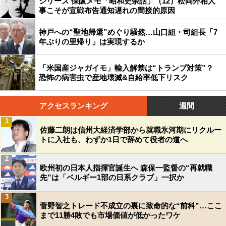
シリーズ 保阪メモ「昭和史余話」（12）松岡外相人
事こそが宣戦布告通知遅れの間接的原因
神戸への“聖地帰還”めぐり騒然…山口組・司組長「7
年ぶりの里帰り」は実現するか
「米国産ジャガイモ」輸入解禁は“トランプ対策”？
恐怖の病害虫で産地壊滅&自給率低下リスク
アクセスランキング
週間
1
佐藤二朗は信州大経済学部から就職氷河期にリクルー
トに入社も、わずか1日で辞めて役者の道へ
2
欧州初の日本人指揮官誕生へ 森保一監督の“再就職
先”は「ベルギー1部の日系クラブ」一択か
3
菅野智之トレード不成立の裏に致命的な“前科”…ここ
まで11勝4敗でも市場価値が低かったワケ