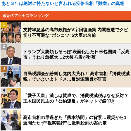
あと３年は絶対に持たないと言われる安倍首相「難病」の真相
政治のアクセスランキング
1
支持率急落の高市政権がV字回復画策 内閣改造でクビ
切り不可避な“ポンコツ”5大臣の名前
2
トランプ大統領もそっぽ 表面化した日米包囲網「反高
市」うねり急拡大…2大後ろ盾が剥落
3
自民税調会が紛糾し党内大荒れ！ 高市首相「消費税減
税」でいよいよトドメ…反対派議員が証言
4
「愛子天皇」潰しは賛成で、消費税減税はなぜ反対？
玉木国民民主の「公約違反」がネットで袋叩き
5
高市首相の早過ぎた「熊本訪問」の背景…震災から1
週間たたず“視察強行”に批判殺到の案の定