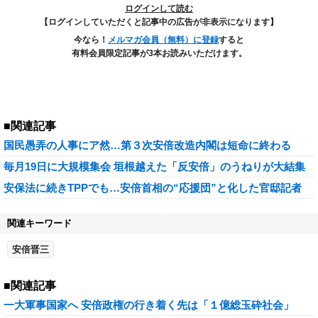
ログインして読む
【ログインしていただくと記事中の広告が非表示になります】
今なら！
メルマガ会員（無料）に登録
すると
有料会員限定記事が3本お読みいただけます。
■関連記事
国民愚弄の人事にア然…第３次安倍改造内閣は短命に終わる
毎月19日に大規模集会 垣根越えた「反安倍」のうねりが大結集
安保法に続きTPPでも…安倍首相の“応援団”と化した官邸記者
関連キーワード
安倍晋三
■関連記事
一大軍事国家へ 安倍政権の行き着く先は「１億総玉砕社会」