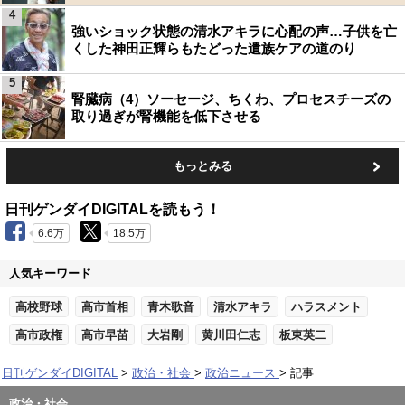
4
強いショック状態の清水アキラに心配の声…子供を亡
くした神田正輝らもたどった遺族ケアの道のり
5
腎臓病（4）ソーセージ、ちくわ、プロセスチーズの
取り過ぎが腎機能を低下させる
もっとみる
日刊ゲンダイDIGITALを読もう！
6.6万
18.5万
人気キーワード
高校野球
高市首相
青木歌音
清水アキラ
ハラスメント
高市政権
高市早苗
大岩剛
黄川田仁志
板東英二
日刊ゲンダイDIGITAL
政治・社会
政治ニュース
記事
政治・社会