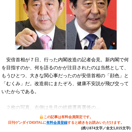
安倍首相が７日、行った内閣改造の記者会見。新内閣で何
を目指すのか、何を語るのかが注目されたのは当然として、
もうひとつ、大きな関心事だったのが安倍首相の「顔色」と
「むくみ」だ。改造前にまたぞろ、健康不安説が飛び交って
いたからである。
２枚の写真。右側は先月の総裁選再選後の…
この記事は有料会員限定です。
日刊ゲンダイDIGITALに
有料会員登録
すると続きをお読みいただけます。
(残り874文字／全文1,015文字)