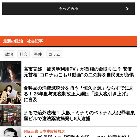
もっとみる
最新の政治・社会記事
政治
社会
事件
コラム
高市官邸「被災地利用PV」が首相の命取りに？ 安倍
元首相“コロナおこもり動画”の二の舞を自民党が危惧
食料品の消費減税分を賄う「恒久財源」ならすでにあ
る！ 25年度与党税制改正大綱は「法人税引き上げ」
に言及
まるで治外法権！ 大阪・ミナミのベトナム人犯罪者巣
窟ビルで違法薬物摘発し8人逮捕
保阪正康 日本史縦横無尽