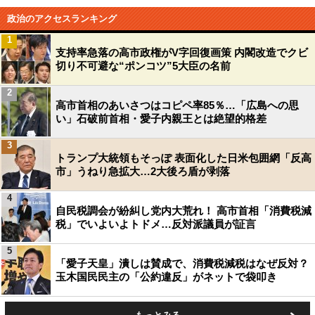
政治のアクセスランキング
1
支持率急落の高市政権がV字回復画策 内閣改造でクビ
切り不可避な“ポンコツ”5大臣の名前
2
高市首相のあいさつはコピペ率85％…「広島への思
い」石破前首相・愛子内親王とは絶望的格差
3
トランプ大統領もそっぽ 表面化した日米包囲網「反高
市」うねり急拡大…2大後ろ盾が剥落
4
自民税調会が紛糾し党内大荒れ！ 高市首相「消費税減
税」でいよいよトドメ…反対派議員が証言
5
「愛子天皇」潰しは賛成で、消費税減税はなぜ反対？
玉木国民民主の「公約違反」がネットで袋叩き