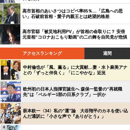
高市首相のあいさつはコピペ率85％…「広島への思
い」石破前首相・愛子内親王とは絶望的格差
高市官邸「被災地利用PV」が首相の命取りに？ 安倍
元首相“コロナおこもり動画”の二の舞を自民党が危惧
アクセスランキング
週間
1
中村倫也が「風、薫る」に大貢献…妻・水卜麻美アナ
との「ずっと仲良く」「にこやかな」近況
2
欧州初の日本人指揮官誕生へ 森保一監督の“再就職
先”は「ベルギー1部の日系クラブ」一択か
3
萩本欽一〈34〉私の“運”論 大谷翔平のカネを使い込
んだ通訳に「小さな声で『ありがとう』」
4