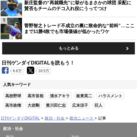
新庄監督の“再就職先”に挙がるまさかの球団 采配に
賛否もチームのテコ入れ役にうってつけ
5
菅野智之トレード不成立の裏に致命的な“前科”…ここ
まで11勝4敗でも市場価値が低かったワケ
もっとみる
日刊ゲンダイDIGITALを読もう！
6.6万
18.5万
人気キーワード
高校野球
高市首相
清水アキラ
板東英二
ハラスメント
高市政権
大岩剛
黄川田仁志
広末涼子
巨人
日刊ゲンダイDIGITAL
政治・社会
政治ニュース
記事
政治・社会
政治
社会