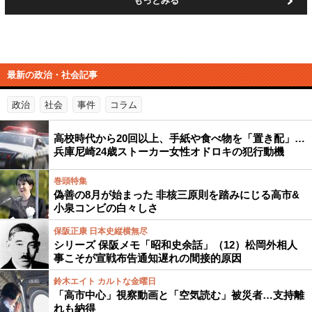
もっとみる
最新の政治・社会記事
政治
社会
事件
コラム
高校時代から20回以上、手紙や食べ物を「置き配」…
兵庫尼崎24歳ストーカー女性オドロキの犯行動機
巻頭特集
偽善の8月が始まった 非核三原則を踏みにじる高市&
小泉コンビの白々しさ
保阪正康 日本史縦横無尽
シリーズ 保阪メモ「昭和史余話」（12）松岡外相人
事こそが宣戦布告通知遅れの間接的原因
鈴木エイト カルトな金曜日
「高市中心」視察動画と「空気読む」被災者…支持離
れも納得