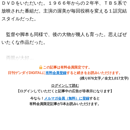
ＤＶＤをいただいた。１９６６年からの２年半、ＴＢＳ系で
放映された番組だ。主演の渥美が毎回役柄を変える１話完結
スタイルだった。
監督や脚本も同様で、後の大物が幾人も育った。思えばぜ
いたくな作品だった。
両親が大好…
この記事は有料会員限定です。
日刊ゲンダイDIGITALに
有料会員登録
すると続きをお読みいただけます。
(残り876文字／全文1,017文字)
ログインして読む
【ログインしていただくと記事中の広告が非表示になります】
今なら！
メルマガ会員（無料）に登録
すると
有料会員限定記事が3本お読みいただけます。