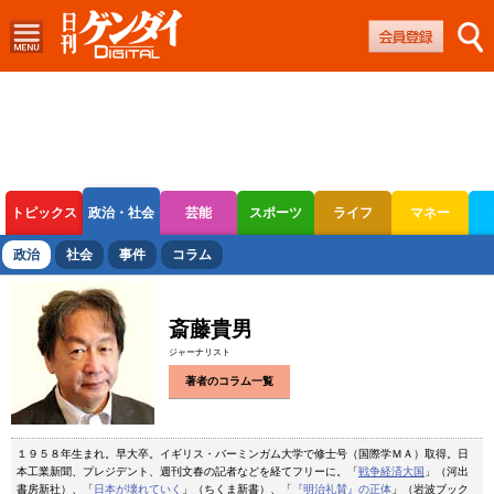
トピックス
政治・社会
芸能
スポーツ
ライフ
マネー
ボートレース
競輪
オートレース
政治
社会
事件
コラム
斎藤貴男
ジャーナリスト
著者のコラム一覧
１９５８年生まれ。早大卒。イギリス・バーミンガム大学で修士号（国際学ＭＡ）取得。日
本工業新聞、プレジデント、週刊文春の記者などを経てフリーに。「
戦争経済大国
」（河出
書房新社）、「
日本が壊れていく
」（ちくま新書）、「
『明治礼賛』の正体
」（岩波ブック