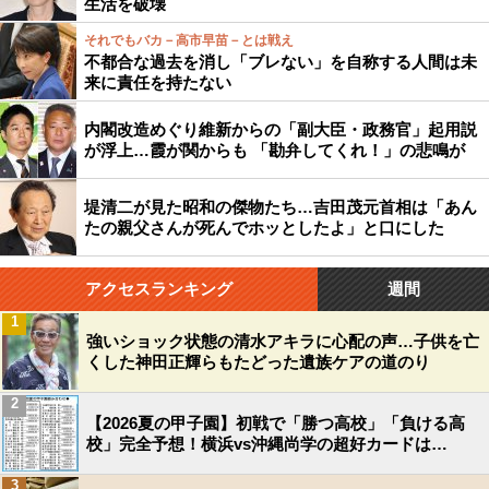
生活を破壊
それでもバカ－高市早苗－とは戦え
不都合な過去を消し「ブレない」を自称する人間は未
来に責任を持たない
内閣改造めぐり維新からの「副大臣・政務官」起用説
が浮上…霞が関からも 「勘弁してくれ！」の悲鳴が
堤清二が見た昭和の傑物たち…吉田茂元首相は「あん
たの親父さんが死んでホッとしたよ」と口にした
アクセスランキング
週間
1
強いショック状態の清水アキラに心配の声…子供を亡
くした神田正輝らもたどった遺族ケアの道のり
2
【2026夏の甲子園】初戦で「勝つ高校」「負ける高
校」完全予想！横浜vs沖縄尚学の超好カードは…
3