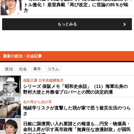
トル激化！ 皇室典範「再び改定」に世論の85％が味
方
もっとみる
最新の政治・社会記事
政治
社会
事件
コラム
保阪正康 日本史縦横無尽
シリーズ 保阪メモ「昭和史余話」（11）海軍出身の
野村大使と外務省プロパーとの間の決定的溝
右の耳から左の耳
地経学リスクが直撃した我が家で思う被災生活のつら
さ
日銀に国債買い入れ要請との報道も…円安・物価高・
金利上昇が示す高市政権「無責任な放漫財政」が国民