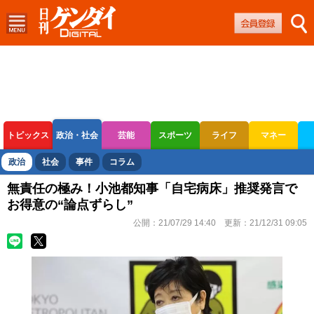
トピックス
政治・社会
芸能
スポーツ
ライフ
マネー
ボートレース
競輪
オートレース
政治
社会
事件
コラム
無責任の極み！小池都知事「自宅病床」推奨発言で
お得意の“論点ずらし”
公開：
21/07/29 14:40
更新：
21/12/31 09:05