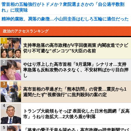
菅首相の五輪強行がトドメか？衆院選まさかの「自公過半数割
れ」に現実味
精神的腐敗、凋落の象徴…小山田圭吾はむしろ五輪に適任だった
政治のアクセスランキング
1
支持率急落の高市政権がV字回復画策 内閣改造でクビ
切り不可避な“ポンコツ”5大臣の名前
2
やはり浮上した高市首相「9月退陣」シナリオ…支持
率急落も反転攻勢のネタなく、不安材料ばかり目白押
し
3
高市首相の早過ぎた「熊本訪問」の背景…震災から1
週間たたず“視察強行”に批判殺到の案の定
4
トランプ大統領もそっぽ 表面化した日米包囲網「反高
市」うねり急拡大…2大後ろ盾が剥落
5
「将来の愛子天皇を認めろ」高市政権vs読売新聞でバ