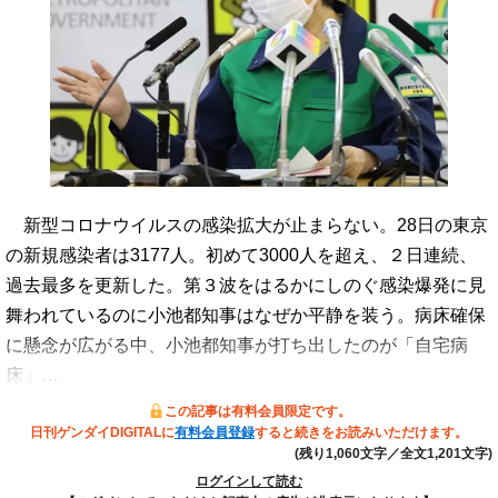
新型コロナウイルスの感染拡大が止まらない。28日の東京
の新規感染者は3177人。初めて3000人を超え、２日連続、
過去最多を更新した。第３波をはるかにしのぐ感染爆発に見
舞われているのに小池都知事はなぜか平静を装う。病床確保
に懸念が広がる中、小池都知事が打ち出したのが「自宅病
床」…
この記事は有料会員限定です。
日刊ゲンダイDIGITALに
有料会員登録
すると続きをお読みいただけます。
(残り1,060文字／全文1,201文字)
ログインして読む