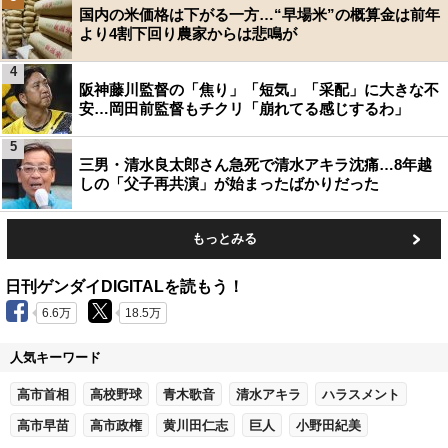
国内の米価格は下がる一方…“早場米”の概算金は前年
より4割下回り農家からは悲鳴が
4
阪神藤川監督の「焦り」「短気」「采配」に大きな不
安…岡田前監督もチクリ「崩れてる感じするわ」
5
三男・清水良太郎さん急死で清水アキラ沈痛…8年越
しの「父子再共演」が始まったばかりだった
もっとみる
日刊ゲンダイDIGITALを読もう！
6.6万
18.5万
人気キーワード
高市首相
高校野球
青木歌音
清水アキラ
ハラスメント
高市早苗
高市政権
黄川田仁志
巨人
小野田紀美