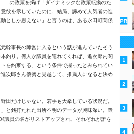
の政策を掲げ「ダイナミックな政策転換のた
と意欲を示していたのに、結局、諦めて人気者の進
運動としか思えない」と言うのは、ある永田町関係
PR
茂元幹事長の陣営に入るという話が進んでいたそう
一本釣り。何人か議員を連れてくれば、進次郎内閣
1
ストを約束する、という条件で握ったとみられてい
は進次郎さん優勢と見越して、推薦人になると決め
2
野田だけじゃない。若手も大挙している状況だ。
3
向」と銘打たれた出所不明のデータが興味深い。衆
204議員の名がリストアップされ、それぞれが誰を
。
4