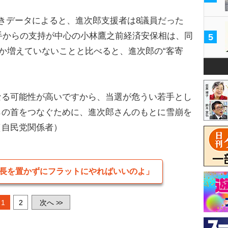
きデータによると、進次郎支援者は8議員だった
若手からの支持が中心の小林鷹之前経済安保相は、同
5
しか増えていないことと比べると、進次郎の“客寄
なる可能性が高いですから、当選が危うい若手とし
らの首をつなぐために、進次郎さんのもとに雪崩を
（自民党関係者）
長を置かずにフラットにやればいいのよ」
1
2
次へ
>>