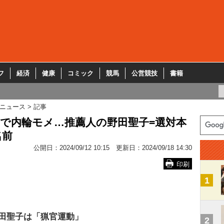
フ
経済
健康
コミック
競馬
公営競技
書籍
ニュース
記事
で内輪モメ…推薦人の野田聖子=選対本
名前
公開日：
2024/09/12 10:15
更新日：
2024/09/18 14:30
印刷
1
田聖子は「猟官運動」
2