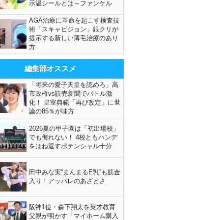
示温シールとは～ファンケル
AGA治療に革命を起こす検査技
術「スキャビジョン」銀クリが
提示する新しい薄毛治療のあり
方
編集部オススメ
「将来の愛子天皇を認めろ」高
市政権vs読売新聞でバトル激
化！ 皇室典範「再び改定」に世
論の85％が味方
2026夏の甲子園は「初出場校」
でも侮れない！ 4校ともハンデ
をはね返すポテンシャル十分
田中みな実“まんまるE乳”も筋金
入り！アッパレのあざとさ
阪神1位・森下翔太を英才教育
父親が明かす「マイホーム購入