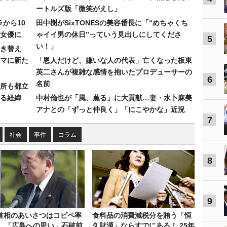
ートルズ版「微笑がえし」
ラから10
田中樹がSixTONESの美容番長に「“めちゃくち
女優に
ゃイイ男の休日”っていう見出しにしてくださ
5
い！」
き替え
マに新た
「恩人だけど、嫌いな人の代表」亡くなった板東
英二さんが複雑な感情を抱いたプロデューサーの
6
名前
所も都立
れる経緯
中村倫也が「風、薫る」に大貢献…妻・水卜麻美
アナとの「ずっと仲良く」「にこやかな」近況
7
社会
事件
コラム
8
9
首相のあいさつはコピペ率
食料品の消費減税分を賄う「恒
％…「広島への思い」石破前
久財源」ならすでにある！ 25年