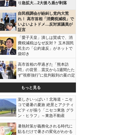
り急拡大…2大後ろ盾が剥落
自民税調会が紛糾し党内大荒
れ！ 高市首相「消費税減税」で
いよいよトドメ…反対派議員が
証言
「愛子天皇」潰しは賛成で、消
費税減税はなぜ反対？ 玉木国民
民主の「公約違反」がネットで
袋叩き
高市首相の早過ぎた「熊本訪
問」の背景…震災から1週間たた
ず“視察強行”に批判殺到の案の定
もっと見る
楽しさいっぱい！北海道・ニセ
コで避暑の夏旅 絶景とアクティ
ビティが揃う「ニセコ東急 グラ
ン・ヒラフ」～東急不動産
暑熱対策が義務化される時代に
貼るだけで暑さの変化がわかる