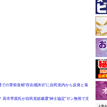
での菅前首相“存在感誇示”に自民党内から反発と落
 高市早苗氏が自民党総裁選“紳士協定”ガン無視で文
人気