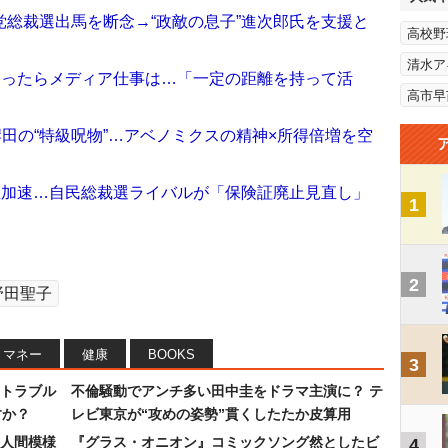
総裁選出馬を断念→“政敵の息子”進次郎氏を支援と
高校野
清水ア
なったらメディア仕事は…「一定の距離を持って活
高市早
田の“特級呪物”…アベノミクスの精神×所得倍増を空
急加速…自民総裁選ライバルが「保険証廃止見直し」
1
2
野田聖子
マネー
健康
BOOKS
3
トラブル
不倫騒動でアンチ多い田中圭をドラマ主演に？ テ
すか？
レビ東京が“攻めの姿勢”貫くしたたか皮算用
人間模様
『グラス・オニオン』コミックソング然としたビ
4