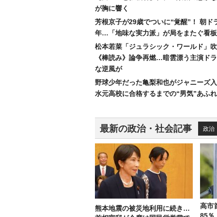
が胸に響く
芳根京子が29歳でついに“覚醒”！ 朝ド
年…「地味な実力派」が局をまたぐ看板
松本若菜「ジュラシック・ワールド」吹
《棒読み》論争再燃…暗雲漂う主演ドラ
な逆風が
野球少年だった亀梨和也がジャニーズ入
水元高校に合格するまでの“男気”あふ
最新の政治・社会記事
政治
高市
熊本地震の被災地利用に続き…
85