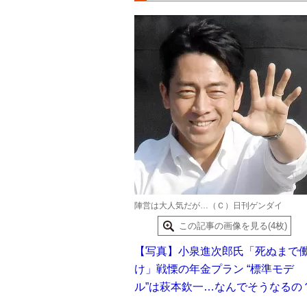
陣営は大人気だが…（Ｃ）日刊ゲンダイ
この記事の画像を見る(4枚)
【写真】小泉進次郎氏「死ぬまで
け」戦慄の年金プラン “標準モデ
ル”は萩本欽一…なんでそうなるの