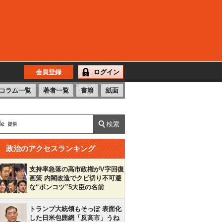
会員登録
ログイン
コラム一覧
著者一覧
書籍
紙面
政治のアクセスランキング
支持率急落の高市政権がV字回復
画策 内閣改造でクビ切り不可避
な“ポンコツ”5大臣の名前
トランプ大統領もそっぽ 表面化
した日米包囲網「反高市」うね