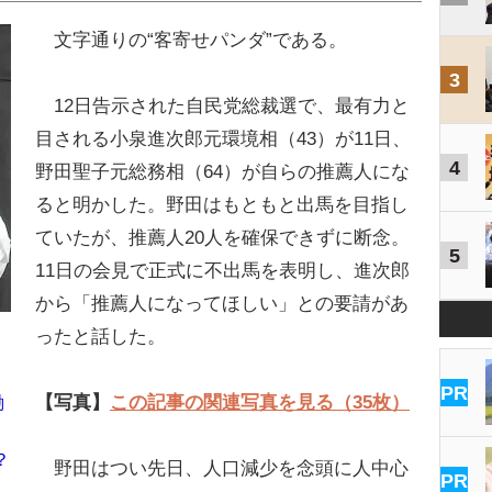
文字通りの“客寄せパンダ”である。
3
12日告示された自民党総裁選で、最有力と
目される小泉進次郎元環境相（43）が11日、
4
野田聖子元総務相（64）が自らの推薦人にな
ると明かした。野田はもともと出馬を目指し
ていたが、推薦人20人を確保できずに断念。
5
11日の会見で正式に不出馬を表明し、進次郎
から「推薦人になってほしい」との要請があ
ったと話した。
PR
【写真】
この記事の関連写真を見る（35枚）
働
？
野田はつい先日、人口減少を念頭に人中心
PR