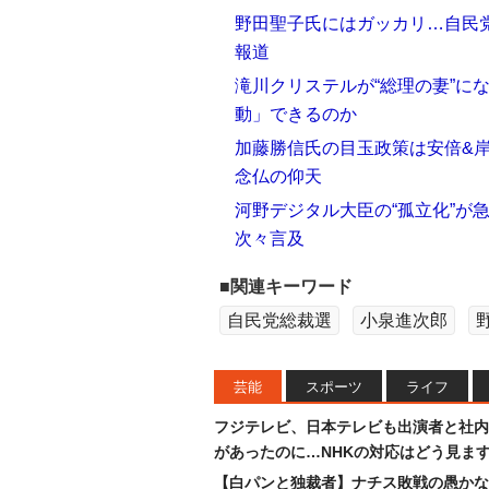
野田聖子氏にはガッカリ…自民党
報道
滝川クリステルが“総理の妻”に
動」できるのか
加藤勝信氏の目玉政策は安倍&岸
念仏の仰天
河野デジタル大臣の“孤立化”が
次々言及
■関連キーワード
自民党総裁選
小泉進次郎
芸能
スポーツ
ライフ
フジテレビ、日本テレビも出演者と社内
があったのに…NHKの対応はどう見ま
【白パンと独裁者】ナチス敗戦の愚かな