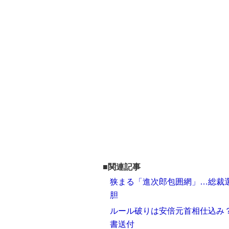
■関連記事
狭まる「進次郎包囲網」…総裁選
胆
ルール破りは安倍元首相仕込み？
書送付