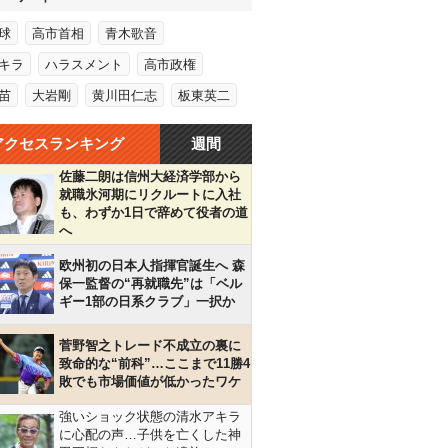
球
高市首相
青木歌音
キラ
ハラスメント
高市政権
苗
大岩剛
黄川田仁志
板東英二
アクセスランキング
週間
佐藤二朗は信州大経済学部から
就職氷河期にリクルートに入社
も、わずか1日で辞めて役者の道
へ
欧州初の日本人指揮官誕生へ 森
保一監督の“再就職先”は「ベル
ギー1部の日系クラブ」一択か
菅野智之トレード不成立の裏に
致命的な“前科”…ここまで11勝4
敗でも市場価値が低かったワケ
強いショック状態の清水アキラ
に心配の声…子供を亡くした神