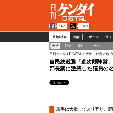
6.6万
18.5万
政治/社会
芸能
スポーツ
ライ
政治
社会
事件
コラム
日刊ゲンダイDIGITAL
政治・社会
政治
自民総裁選「進次郎陣営」
部長案に激怒した議員の
若手は大挙してスリ寄り、野