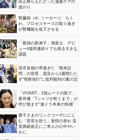
田正輝らもたどった遺族ケアの
道のり
腎臓病（4）ソーセージ、ちく
わ、プロセスチーズの取り過ぎ
が腎機能を低下させる
「最強の新弟子」旭富士、デビ
ュー4場所連続Ｖでも残る大きな
課題
高市首相の早過ぎた「熊本訪
問」の背景…震災から1週間たた
ず“視察強行”に批判殺到の案の定
「VIVANT」1強ムードの陰で…
蒼井優「Tシャツが乾くまで」が
呼び覚ます"連ドラ本来の快感"
愛子さまのリンクコーデににじ
む「皇室を担う」覚悟の表れ 皇
室典範改正にご本人の心中やい
かに