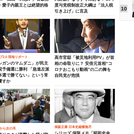
・愛子内親王とは絶望的格
度与党税制改正大綱は「法人税
10
引き上げ」に言及
プ2.0 現地リポート
高市官邸「被災地利用PV」が首
シガンのマムダニ」が民主
相の命取りに？ 安倍元首相“コ
院予備選に勝利 「急進左派
ロナおこもり動画”の二の舞を
本選で勝てない」という常
自民党が危惧
覆すか
保阪正康 日本史縦横無尽
から左の耳
シリーズ 保阪メモ「昭和史余