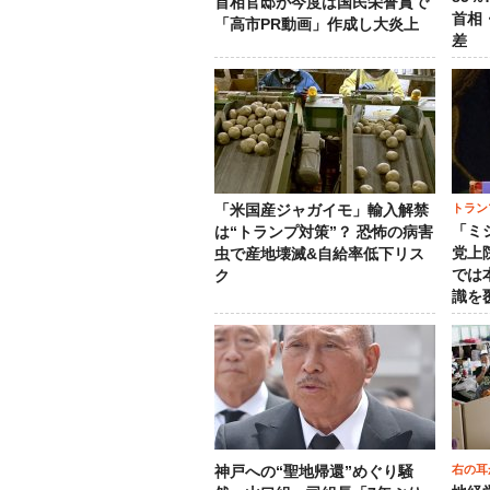
首相官邸が今度は国民栄誉賞で
首相
「高市PR動画」作成し大炎上
差
トラン
「米国産ジャガイモ」輸入解禁
「ミ
は“トランプ対策”？ 恐怖の病害
党上
虫で産地壊滅&自給率低下リス
では
ク
識を
右の耳
神戸への“聖地帰還”めぐり騒