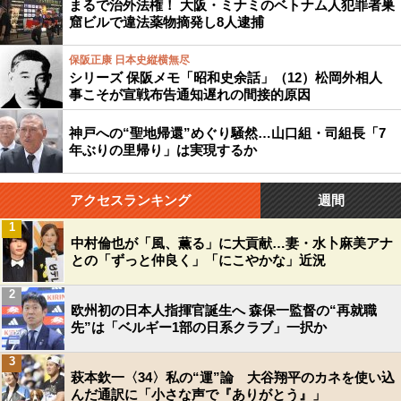
まるで治外法権！ 大阪・ミナミのベトナム人犯罪者巣
窟ビルで違法薬物摘発し8人逮捕
保阪正康 日本史縦横無尽
シリーズ 保阪メモ「昭和史余話」（12）松岡外相人
事こそが宣戦布告通知遅れの間接的原因
神戸への“聖地帰還”めぐり騒然…山口組・司組長「7
年ぶりの里帰り」は実現するか
アクセスランキング
週間
1
中村倫也が「風、薫る」に大貢献…妻・水卜麻美アナ
との「ずっと仲良く」「にこやかな」近況
2
欧州初の日本人指揮官誕生へ 森保一監督の“再就職
先”は「ベルギー1部の日系クラブ」一択か
3
萩本欽一〈34〉私の“運”論 大谷翔平のカネを使い込
んだ通訳に「小さな声で『ありがとう』」