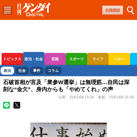
トピックス
政治・社会
芸能
スポーツ
ライフ
マネー
ボートレース
競輪
オートレース
政治
社会
事件
コラム
石破首相が言及「衆参W選挙」は無理筋…自民は深
刻な“金欠”、身内からも「やめてくれ」の声
公開：
25/01/08 15:30
更新：
25/01/08 15:30