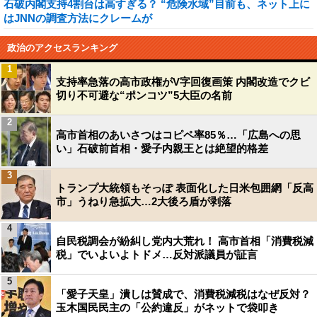
石破内閣支持4割台は高すぎる？ “危険水域”目前も、ネット上に
はJNNの調査方法にクレームが
政治のアクセスランキング
1
支持率急落の高市政権がV字回復画策 内閣改造でクビ
切り不可避な“ポンコツ”5大臣の名前
2
高市首相のあいさつはコピペ率85％…「広島への思
い」石破前首相・愛子内親王とは絶望的格差
3
トランプ大統領もそっぽ 表面化した日米包囲網「反高
市」うねり急拡大…2大後ろ盾が剥落
4
自民税調会が紛糾し党内大荒れ！ 高市首相「消費税減
税」でいよいよトドメ…反対派議員が証言
5
「愛子天皇」潰しは賛成で、消費税減税はなぜ反対？
玉木国民民主の「公約違反」がネットで袋叩き