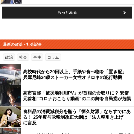
もっとみる
最新の政治・社会記事
政治
社会
事件
コラム
高校時代から20回以上、手紙や食べ物を「置き配」…
兵庫尼崎24歳ストーカー女性オドロキの犯行動機
高市官邸「被災地利用PV」が首相の命取りに？ 安倍
元首相“コロナおこもり動画”の二の舞を自民党が危惧
食料品の消費減税分を賄う「恒久財源」ならすでにあ
る！ 25年度与党税制改正大綱は「法人税引き上げ」
に言及