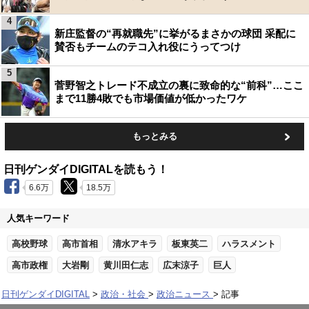
4
新庄監督の“再就職先”に挙がるまさかの球団 采配に
賛否もチームのテコ入れ役にうってつけ
5
菅野智之トレード不成立の裏に致命的な“前科”…ここ
まで11勝4敗でも市場価値が低かったワケ
もっとみる
日刊ゲンダイDIGITALを読もう！
6.6万
18.5万
人気キーワード
高校野球
高市首相
清水アキラ
板東英二
ハラスメント
高市政権
大岩剛
黄川田仁志
広末涼子
巨人
日刊ゲンダイDIGITAL
政治・社会
政治ニュース
記事