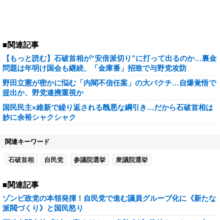
■関連記事
【もっと読む】石破首相が“安倍派切り”に打って出るのか…裏金
問題は年明け国会も継続、「金庫番」招致で与野党攻防
野田立憲が密かに悩む「内閣不信任案」の大バクチ…自爆覚悟で
提出か、野党連携重視か
国民民主×維新で繰り返される醜悪な綱引き…だから石破首相は
妙に余裕シャクシャク
関連キーワード
石破首相
自民党
参議院選挙
衆議院選挙
■関連記事
ゾンビ政党の本領発揮！自民党で進む議員グループ化に《新たな
派閥づくり》と国民怒り