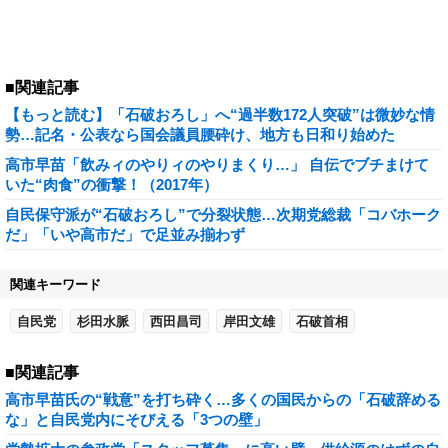
■関連記事
【もっと読む】「石破おろし」へ“過半数172人突破”は微妙な情
勢…記名・公表なら国会議員腰砕け、地方も日和り始めた
高市早苗「飲みィのやりィのやりまくり…」 自伝でブチまけて
いた“肉食”の衝撃！（2017年）
自民保守派が“石破おろし”で分裂状態…次期党総裁「コバホーク
だ」「いや高市だ」で足並み揃わず
関連キーワード
自民党
杉田水脈
西田昌司
岸田文雄
石破首相
■関連記事
高市早苗氏の“戦意”を打ち砕く…多くの国民からの「石破辞める
な」と自民党内にそびえる「3つの壁」