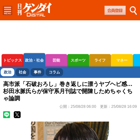
トピックス
政治・社会
芸能
スポーツ
ライフ
マネー
ボートレース
競輪
オートレース
政治
社会
事件
コラム
高市派「石破おろし」巻き返しに漂うヤブヘビ感…
杉田水脈氏らが保守系月刊誌で開陳しためちゃくち
ゃ論調
公開：
25/08/28 06:00
更新：
25/08/28 16:09