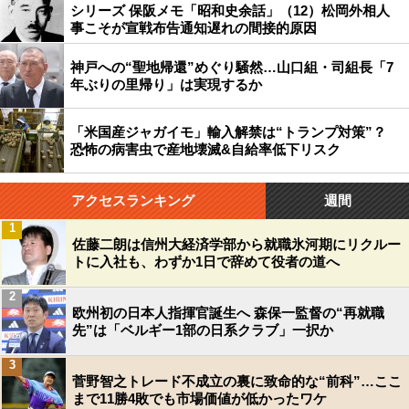
シリーズ 保阪メモ「昭和史余話」（12）松岡外相人
事こそが宣戦布告通知遅れの間接的原因
神戸への“聖地帰還”めぐり騒然…山口組・司組長「7
年ぶりの里帰り」は実現するか
「米国産ジャガイモ」輸入解禁は“トランプ対策”？
恐怖の病害虫で産地壊滅&自給率低下リスク
アクセスランキング
週間
1
佐藤二朗は信州大経済学部から就職氷河期にリクルー
トに入社も、わずか1日で辞めて役者の道へ
2
欧州初の日本人指揮官誕生へ 森保一監督の“再就職
先”は「ベルギー1部の日系クラブ」一択か
3
菅野智之トレード不成立の裏に致命的な“前科”…ここ
まで11勝4敗でも市場価値が低かったワケ