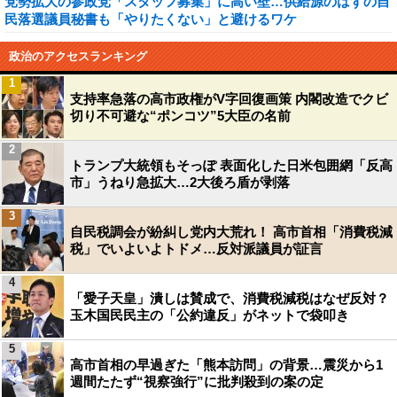
党勢拡大の参政党「スタッフ募集」に高い壁…供給源のはずの自
民落選議員秘書も「やりたくない」と避けるワケ
政治のアクセスランキング
1
支持率急落の高市政権がV字回復画策 内閣改造でクビ
切り不可避な“ポンコツ”5大臣の名前
2
トランプ大統領もそっぽ 表面化した日米包囲網「反高
市」うねり急拡大…2大後ろ盾が剥落
3
自民税調会が紛糾し党内大荒れ！ 高市首相「消費税減
税」でいよいよトドメ…反対派議員が証言
4
「愛子天皇」潰しは賛成で、消費税減税はなぜ反対？
玉木国民民主の「公約違反」がネットで袋叩き
5
高市首相の早過ぎた「熊本訪問」の背景…震災から1
週間たたず“視察強行”に批判殺到の案の定