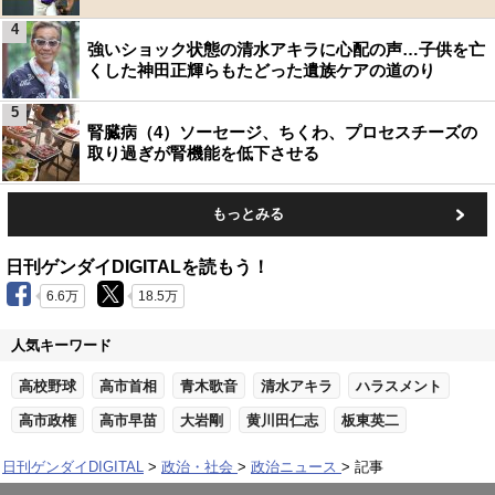
4
強いショック状態の清水アキラに心配の声…子供を亡
くした神田正輝らもたどった遺族ケアの道のり
5
腎臓病（4）ソーセージ、ちくわ、プロセスチーズの
取り過ぎが腎機能を低下させる
もっとみる
日刊ゲンダイDIGITALを読もう！
6.6万
18.5万
人気キーワード
高校野球
高市首相
青木歌音
清水アキラ
ハラスメント
高市政権
高市早苗
大岩剛
黄川田仁志
板東英二
日刊ゲンダイDIGITAL
政治・社会
政治ニュース
記事