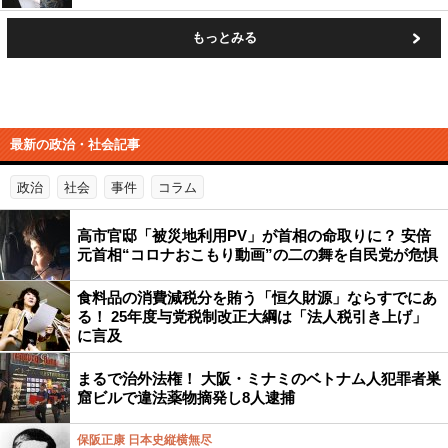
もっとみる
最新の政治・社会記事
政治
社会
事件
コラム
高市官邸「被災地利用PV」が首相の命取りに？ 安倍
元首相“コロナおこもり動画”の二の舞を自民党が危惧
食料品の消費減税分を賄う「恒久財源」ならすでにあ
る！ 25年度与党税制改正大綱は「法人税引き上げ」
に言及
まるで治外法権！ 大阪・ミナミのベトナム人犯罪者巣
窟ビルで違法薬物摘発し8人逮捕
保阪正康 日本史縦横無尽