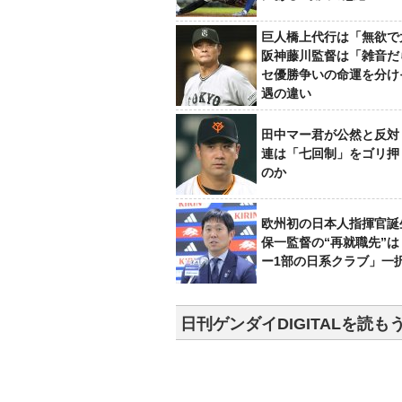
巨人橋上代行は「無欲で
阪神藤川監督は「雑音だ
セ優勝争いの命運を分け
遇の違い
田中マー君が公然と反対
連は「七回制」をゴリ押
のか
欧州初の日本人指揮官誕
保一監督の“再就職先”
ー1部の日系クラブ」一
日刊ゲンダイDIGITALを読も