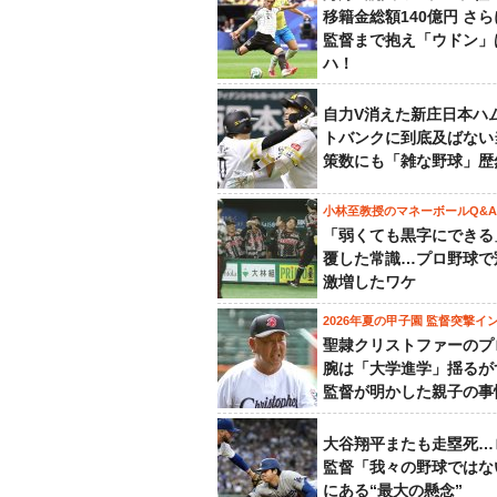
移籍金総額140億円 さ
監督まで抱え「ウドン」
ハ！
自力V消えた新庄日本ハ
トバンクに到底及ばない
策数にも「雑な野球」歴
小林至教授のマネーボールQ&A
「弱くても黒字にできる
覆した常識…プロ野球で
激増したワケ
2026年夏の甲子園 監督突撃イ
聖隷クリストファーのプ
腕は「大学進学」揺るが
監督が明かした親子の事
大谷翔平またも走塁死…
監督「我々の野球ではな
にある“最大の懸念”