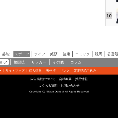
10
芸能
スポーツ
ライフ
経済
健康
コミック
競馬
公営
ルフ
格闘技
サッカー
その他
コラム
ー
サイトマップ
個人情報
著作権
リンク
定期購読申込み
広告掲載について
会社概要
採用情報
よくある質問・お問い合わせ
Copyright (C) Nikkan Gendai. All Rights Reserved