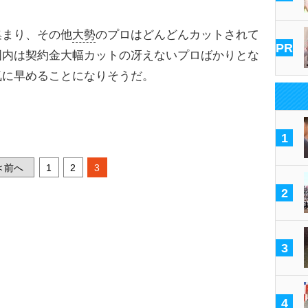
まり、その他
大勢
のプロはどんどんカットされて
PR
国内は契約金大幅カットの冴えないプロばかりとな
気に早めることになりそうだ。
1
前へ
1
2
3
<
2
3
4