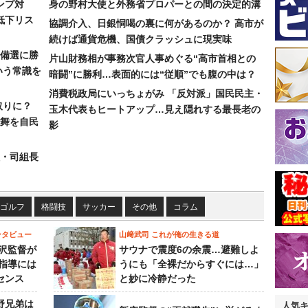
ンプ対
身の野村大使と外務省プロパーとの間の決定的溝
低下リス
協調介入、日銀恫喝の裏に何があるのか？ 高市が
続けば通貨危機、国債クラッシュに現実味
備選に勝
片山財務相が事務次官人事めぐる“高市首相との
いう常識を
暗闘”に勝利…表面的には“従順”でも腹の中は？
消費税政局にいっちょがみ 「反対派」国民民主・
取りに？
玉木代表もヒートアップ…見え隠れする最長老の
の舞を自民
影
組・司組長
ゴルフ
格闘技
サッカー
その他
コラム
ンタビュー
山﨑武司 これが俺の生きる道
沢監督が
サウナで震度6の余震…避難しよ
指導には
うにも「全裸だからすぐには…」
センス
と妙に冷静だった
野兄弟は
人気