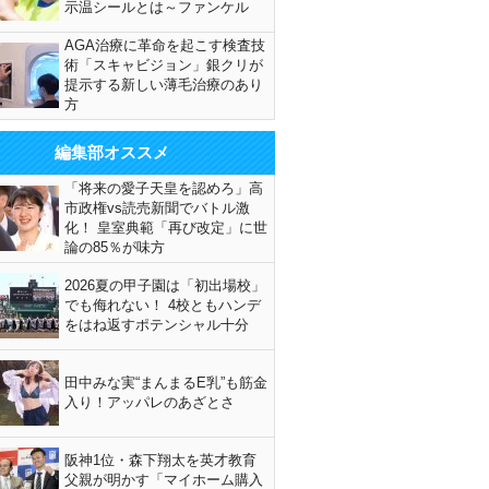
示温シールとは～ファンケル
AGA治療に革命を起こす検査技
術「スキャビジョン」銀クリが
提示する新しい薄毛治療のあり
方
編集部オススメ
「将来の愛子天皇を認めろ」高
市政権vs読売新聞でバトル激
化！ 皇室典範「再び改定」に世
論の85％が味方
2026夏の甲子園は「初出場校」
でも侮れない！ 4校ともハンデ
をはね返すポテンシャル十分
田中みな実“まんまるE乳”も筋金
入り！アッパレのあざとさ
阪神1位・森下翔太を英才教育
父親が明かす「マイホーム購入