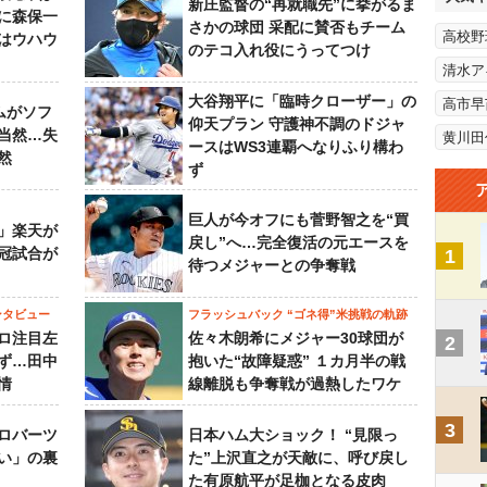
新庄監督の“再就職先”に挙がるま
らに森保一
さかの球団 采配に賛否もチーム
高校野
はウハウ
のテコ入れ役にうってつけ
清水ア
大谷翔平に「臨時クローザー」の
高市早
ムがソフ
仰天プラン 守護神不調のドジャ
当然…失
黄川田
ースはWS3連覇へなりふり構わ
然
ず
巨人が今オフにも菅野智之を“買
」楽天が
戻し”へ…完全復活の元エースを
冠試合が
1
待つメジャーとの争奪戦
ンタビュー
フラッシュバック “ゴネ得”米挑戦の軌跡
ロ注目左
佐々木朗希にメジャー30球団が
2
ず…田中
抱いた“故障疑惑” １カ月半の戦
情
線離脱も争奪戦が過熱したワケ
3
ロバーツ
日本ハム大ショック！ “見限っ
い」の裏
た”上沢直之が天敵に、呼び戻し
た有原航平が足枷となる皮肉