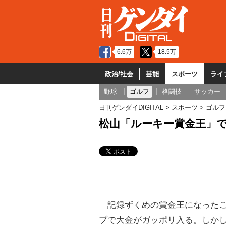
6.6万
18.5万
政治/社会
芸能
スポーツ
ライ
野球
ゴルフ
格闘技
サッカー
日刊ゲンダイDIGITAL
スポーツ
ゴルフ
松山「ルーキー賞金王」
記録ずくめの賞金王になったこ
ブで大金がガッポリ入る。しか