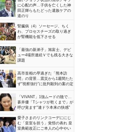
に心配の声…子供を亡くした神
田正輝らもたどった遺族ケアの
道のり
腎臓病（4）ソーセージ、ちく
わ、プロセスチーズの取り過ぎ
が腎機能を低下させる
「最強の新弟子」旭富士、デビ
ュー4場所連続Ｖでも残る大きな
課題
高市首相の早過ぎた「熊本訪
問」の背景…震災から1週間たた
ず“視察強行”に批判殺到の案の定
「VIVANT」1強ムードの陰で…
蒼井優「Tシャツが乾くまで」が
呼び覚ます"連ドラ本来の快感"
愛子さまのリンクコーデににじ
む「皇室を担う」覚悟の表れ 皇
室典範改正にご本人の心中やい