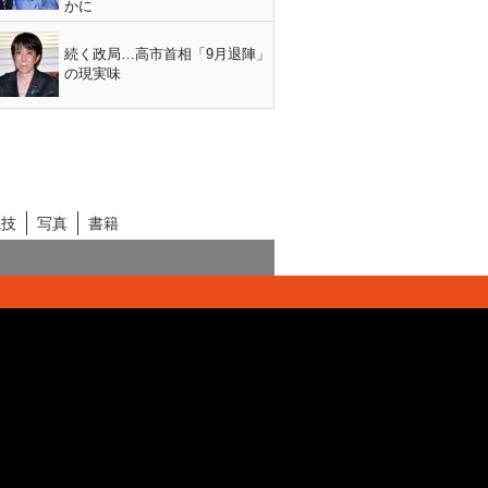
かに
続く政局…高市首相「9月退陣」
の現実味
競技
写真
書籍