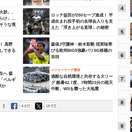
4
大胆」、
ロッテ益田が250セーブ達成！ 平
らけ」…
成生まれ投手初の名球会入りを支
そうな境
えた「浮き上がる直球」の秘密
5
！ 高野
森保J守護神・鈴木彩艶 現実味帯
しできる
びる欧州BIG5強豪パリSG移籍の
6
吉凶
メジャーリーグ通信
生へ 森
過酷な自然環境と共存する大リー
7
は「ベルギ
グ 酷暑42.7度、7時間23分の雨天
択か
中断、WSを襲った大地震
8
う！
6.6万
18.5万
9