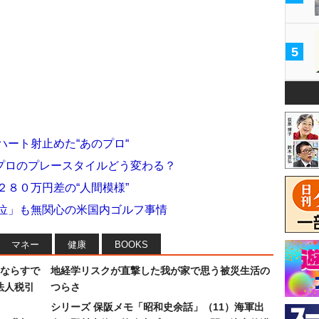
5
ハート射止めた“あのプロ“
プロのプレースタイルどう変わる？
２８０万円差の“人間模様”
３位」も無関心の米国内ゴルフ事情
マネー
健康
BOOKS
ならすで
地経学リスクが直撃した我が家で思う被災生活の
法人税引
つらさ
シリーズ 保阪メモ「昭和史余話」（11）海軍出