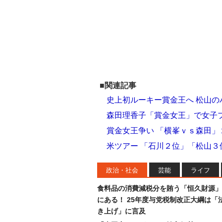
■関連記事
史上初ルーキー賞金王へ 松山の
森田理香子「賞金女王」で女子
賞金女王争い 「横峯ｖｓ森田」
米ツアー 「石川２位」「松山
政治・社会
芸能
ライフ
食料品の消費減税分を賄う「恒久財源」
にある！ 25年度与党税制改正大綱は「
き上げ」に言及