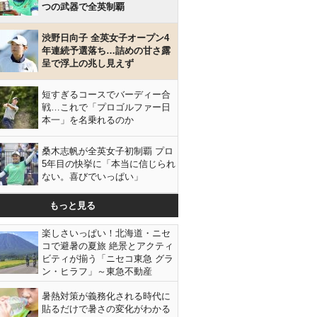
つの武器で全英制覇
渋野日向子 全英女子オープン4
年連続予選落ち…詰めの甘さ露
呈で浮上の兆し見えず
短すぎるコースでバーディー合
戦…これで「プロゴルファー日
本一」を名乗れるのか
桑木志帆が全英女子初制覇 プロ
5年目の快挙に「本当に信じられ
ない。喜びでいっぱい」
もっと見る
楽しさいっぱい！北海道・ニセ
コで避暑の夏旅 絶景とアクティ
ビティが揃う「ニセコ東急 グラ
ン・ヒラフ」～東急不動産
暑熱対策が義務化される時代に
貼るだけで暑さの変化がわかる