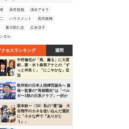
球
高市首相
清水アキラ
二
ハラスメント
高市政権
黄川田仁志
広末涼子
ンダル
アクセスランキング
週間
中村倫也が「風、薫る」に大貢
献…妻・水卜麻美アナとの「ず
っと仲良く」「にこやかな」近
況
欧州初の日本人指揮官誕生へ 森
保一監督の“再就職先”は「ベル
ギー1部の日系クラブ」一択か
萩本欽一〈34〉私の“運”論 大
谷翔平のカネを使い込んだ通訳
に「小さな声で『ありがと
う』」