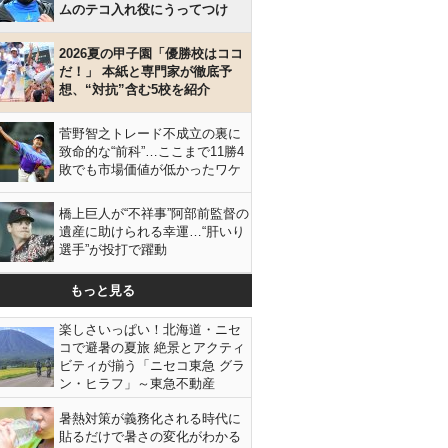
ムのテコ入れ役にうってつけ
2026夏の甲子園「優勝校はココ
だ！」 本紙と専門家が徹底予
想、“対抗”含む5校を紹介
菅野智之トレード不成立の裏に
致命的な“前科”…ここまで11勝4
敗でも市場価値が低かったワケ
橋上巨人が“不祥事”阿部前監督の
遺産に助けられる幸運…“肝いり
選手”が投打で躍動
もっと見る
楽しさいっぱい！北海道・ニセ
コで避暑の夏旅 絶景とアクティ
ビティが揃う「ニセコ東急 グラ
ン・ヒラフ」～東急不動産
暑熱対策が義務化される時代に
貼るだけで暑さの変化がわかる