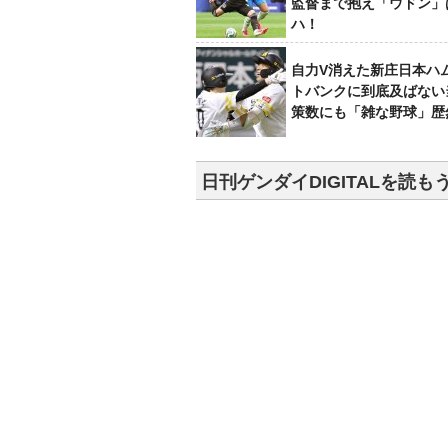
監督まで抱え「ウドン」
ハ！
自力V消えた新庄日本ハ
トバンクに到底及ばない
策数にも「雑な野球」歴
日刊ゲンダイDIGITALを読も