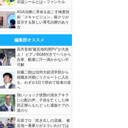
示温シールとは～ファンケル
AGA治療に革命を起こす検査技
術「スキャビジョン」銀クリが
提示する新しい薄毛治療のあり
方
編集部オススメ
高市首相“被災地利用PV”が大炎
上！ ピアノBGM付きでヘリから
合掌、酷暑に汗一滴かかない不
可解
佐藤二朗は信州大経済学部から
就職氷河期にリクルートに入社
も、わずか1日で辞めて役者の道
へ
強いショック状態の清水アキラ
に心配の声…子供を亡くした神
田正輝らもたどった遺族ケアの
道のり
石原プロ「炊き出しの流儀」 被
災地一番乗りがエラいわけでは