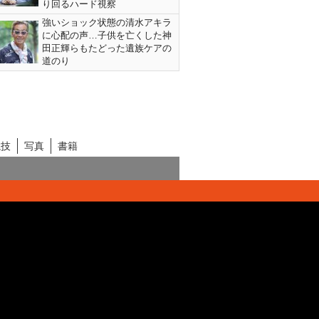
り回るハード視察
強いショック状態の清水アキラ
に心配の声…子供を亡くした神
田正輝らもたどった遺族ケアの
道のり
競技
写真
書籍