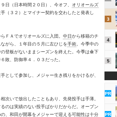
１９日（日本時間２０日）、今オフ、
オリオールズ
投手（３２）とマイナー契約を交わしたと発表し
3
からＦＡでオリオールズに入団。
中日
から移籍のチ
4
れながら、１年目の５月に左ひじを
手術
。今季中の
での登板がないままシーズンを終えた。今季は傘下
勝６敗、防御率４．０３だった。
5
手として参加し、メジャー生き残りをかけるが、
PR
相次いで放出したこともあり、先発投手は手薄。
するのは実績のない投手ばかりだからだ。オープン
PR
のの、和田が開幕をメジャーで迎える可能性は十分