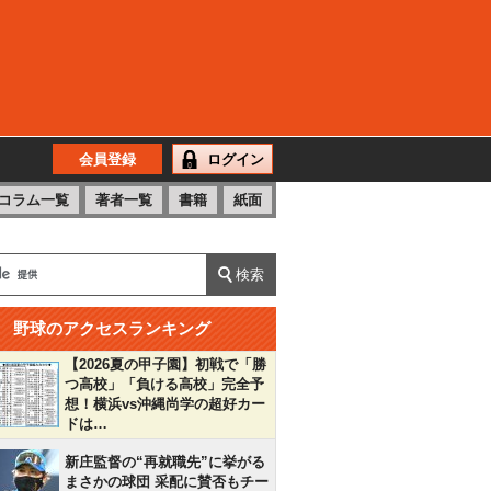
会員登録
ログイン
コラム一覧
著者一覧
書籍
紙面
野球のアクセスランキング
【2026夏の甲子園】初戦で「勝
つ高校」「負ける高校」完全予
想！横浜vs沖縄尚学の超好カー
ドは…
新庄監督の“再就職先”に挙がる
まさかの球団 采配に賛否もチー