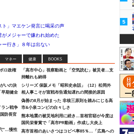
5
スト」マエケン発言に喝采の声
君がメジャーで嫌われ始めた
ャー行き」８年は出ない
マネー
健康
BOOKS
なボロ政権
「高市中心」視察動画と「空気読む」被災者…支
持離れも納得
まがいの決
シリーズ 保阪メモ「昭和史余話」（12）松岡外
「早期健全
相人事こそが宣戦布告通知遅れの間接的原因
偽善の8月が始まった 非核三原則を踏みにじる高
イラン戦争
市&小泉コンビの白々しさ
国防長官
熊本地震の被災地利用に続き…首相官邸が今度は
国民栄誉賞で「高市PR動画」作成し大炎上
穴”…慢性
高市首相のあいさつはコピペ率85％…「広島への