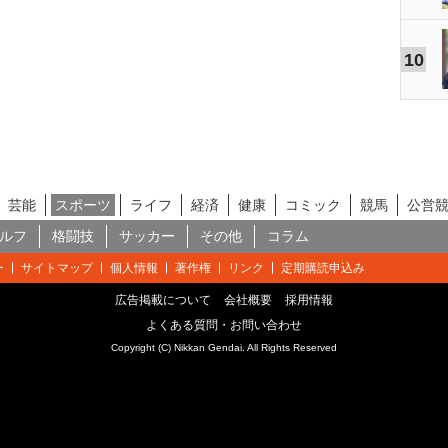
10
芸能
スポーツ
ライフ
経済
健康
コミック
競馬
公営
ルフ
格闘技
サッカー
その他
コラム
ー
サイトマップ
個人情報
著作権
リンク
定期購読申込み
広告掲載について
会社概要
採用情報
よくある質問・お問い合わせ
Copyright (C) Nikkan Gendai. All Rights Reserved