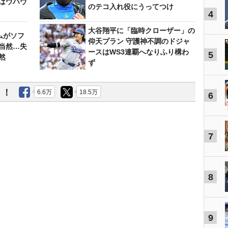
はウハウ
のテコ入れ役にうってつけ
4
大谷翔平に「臨時クローザー」の
ムがソフ
仰天プラン 守護神不調のドジャ
当然…失
ースはWS3連覇へなりふり構わ
5
然
ず
う！
6.6万
18.5万
6
7
8
9