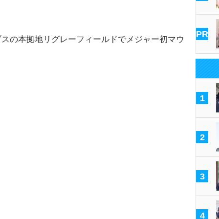
PR
スの本拠地リグレーフィールドでメジャー初マウ
1
2
3
4