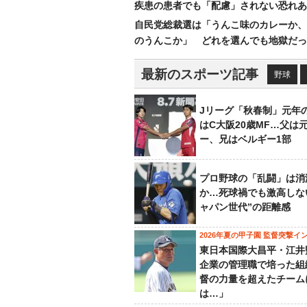
疾患の患者でも「配慮」されない恐れあ
自民党総裁選は「うんこ味のカレーか、
のうんこか」 どれを選んでも地獄だっ
最新のスポーツ記事
野球
Jリーグ「秋春制」元年
はC大阪20歳MF…父は
ー、兄はベルギー1部
プロ野球の「乱闘」は消
か…死球禍でも激高しな
ャパン世代”の距離感
2026年夏の甲子園 監督突撃イ
東日本国際大昌平・江井
企業の管理職で培った組
督の力量を超えたチーム
は…」