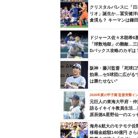
クリスタルパレスに「日
リオ」誕生か…冨安健洋
倉滉も？ キーマンは鎌
ドジャース佐々木朗希6
「球数地獄」の難敵…三
Dバックス攻略のカギは
阪神・藤川監督「死球口
効果…セ5球団に広がる
は勝たせない”
2026年夏の甲子園 監督突撃イ
元巨人の東海大甲府・仲
語るイキイキ教員生活…
原辰徳&星野仙一のエッ
海舟&航大のモテモテ佐
移籍金総額140億円 さ