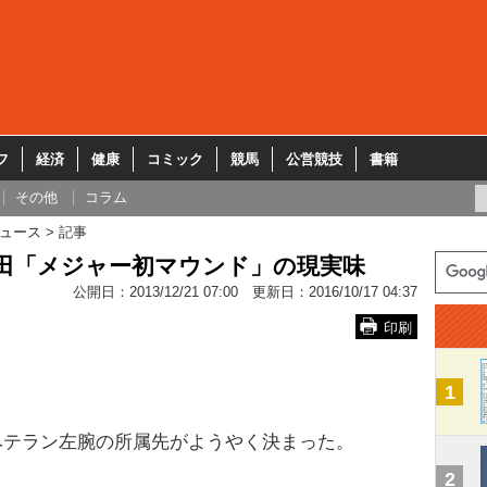
フ
経済
健康
コミック
競馬
公営競技
書籍
その他
コラム
ュース
記事
田「メジャー初マウンド」の現実味
公開日：
2013/12/21 07:00
更新日：
2016/10/17 04:37
印刷
1
テラン左腕の所属先がようやく決まった。
2