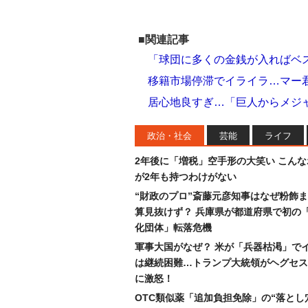
■関連記事
「球団に多くの金銭が入ればベ
移籍市場停滞でイライラ…マー
居心地良すぎ…「巨人からメジ
政治・社会
芸能
ライフ
2年後に「増税」空手形の大笑い こん
が2年も持つわけがない
“財政のプロ”斎藤元彦知事はなぜ粉飾
算見抜けず？ 兵庫県が都道府県で初の
化団体」転落危機
軍事大国がなぜ？ 米が「兵器枯渇」で
は継続困難…トランプ大統領がヘグセス
に激怒！
OTC類似薬「追加負担免除」の“落とし