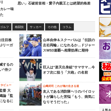
り
思い」石破前首相・愛子内親王とは絶望的格差
カレー味
た
ゴルフ
格闘技
サッカー
その他
コラム
の注目株
山本由伸＆スクーバルは「伝説の
元Jリーガ
左右両輪」になれるか…ドジャー
スWS3連覇へ相乗効果に期待
滅するの
巨人は“楽天出身組”サマサマ…今
い“侍ジ
オフ次に狙う「大砲」の名前
ンタビュー
山﨑武司 これが俺の生きる道
監督 大
友人である消防隊ヘリのパイロッ
織論「監
トが漏らした苦悩「もう、病気に
になるに
なりそうだった」
人気