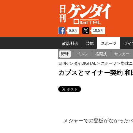
6.6万
18.5万
政治/社会
芸能
スポーツ
ライ
野球
ゴルフ
格闘技
サッカー
日刊ゲンダイDIGITAL
スポーツ
野球ニ
カブスとマイナー契約 和
メジャーでの登板がなかったベ