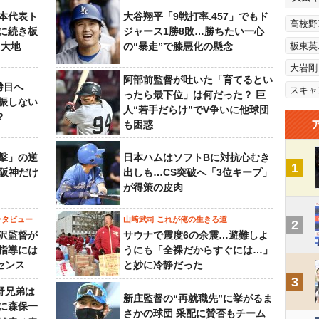
本代表ト
大谷翔平「9戦打率.457」でもド
高校野
に続き板
ジャース1勝8敗…勝ちたい一心
田大地
の“暴走”で膝悪化の懸念
板東英
大岩剛
阿部前監督が吐いた「育てるとい
勝目へ
スキャ
ったら最下位」は何だった？ 巨
振しない
人“若手だらけ”でV争いに他球団
？
も困惑
撃」の逆
日本ハムはソフトBに対抗心むき
1
“阪神だけ
出しも…CS突破へ「3位キープ」
が得策の皮肉
ンタビュー
山﨑武司 これが俺の生きる道
2
沢監督が
サウナで震度6の余震…避難しよ
指導には
うにも「全裸だからすぐには…」
センス
と妙に冷静だった
3
野兄弟は
新庄監督の“再就職先”に挙がるま
らに森保一
さかの球団 采配に賛否もチーム