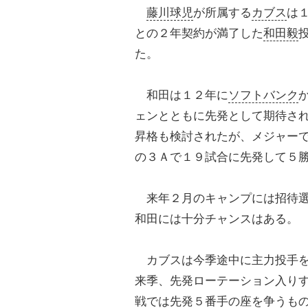
藤川球児
が所属する
カブス
は
との２年契約が満了した
和田毅
た。
和田は１２年に
ソフトバンク
ェンとともに先発として期待さ
昇格も検討されたが、メジャー
の３Ａで１９試合に先発して５
来年２月のキャンプには招待選
和田には十分チャンスはある。
カブスは今季途中に主力投手を
来季、先発ローテーション入り
戦では先発５番手の座を争うも