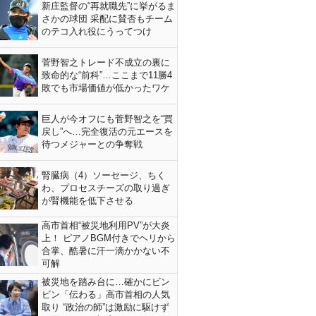
新庄監督の“再就職先”に挙がるま
さかの球団 采配に賛否もチーム
のテコ入れ役にうってつけ
菅野智之トレード不成立の裏に
致命的な“前科”…ここまで11勝4
敗でも市場価値が低かったワケ
巨人が今オフにも菅野智之を“買
戻し”へ…完全復活の元エースを
待つメジャーとの争奪戦
腎臓病（4）ソーセージ、ちく
わ、プロセスチーズの取り過ぎ
が腎機能を低下させる
高市首相“被災地利用PV”が大炎
上！ ピアノBGM付きでヘリから
合掌、酷暑に汗一滴かかない不
可解
被災地を踏み台に…確かにビン
ビン「伝わる」高市首相の人気
取り “政治の師”は激励に駆けず