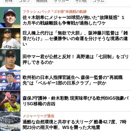
野球
ゴルフ
格闘技
サッカー
その他
コラム
フラッシュバック “ゴネ得”米挑戦の軌跡
佐々木朗希にメジャー30球団が抱いた“故障疑惑” １
カ月半の戦線離脱も争奪戦が過熱したワケ
巨人橋上代行は「無欲で大胆」、阪神藤川監督は「雑
音だらけ」…セ優勝争いの命運を分けそうな境遇の違
い
田中マー君が公然と反対！ 高野連は「七回制」をゴリ
押しできるのか
欧州初の日本人指揮官誕生へ 森保一監督の“再就職
先”は「ベルギー1部の日系クラブ」一択か
森保J守護神・鈴木彩艶 現実味帯びる欧州BIG5強豪パ
リSG移籍の吉凶
メジャーリーグ通信
過酷な自然環境と共存する大リーグ 酷暑42.7度、7時
間23分の雨天中断、WSを襲った大地震