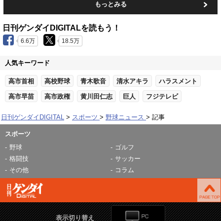
もっとみる
日刊ゲンダイDIGITALを読もう！
6.6万
18.5万
人気キーワード
高市首相
高校野球
青木歌音
清水アキラ
ハラスメント
高市早苗
高市政権
黄川田仁志
巨人
フジテレビ
日刊ゲンダイDIGITAL
スポーツ
野球ニュース
記事
スポーツ
野球
ゴルフ
格闘技
サッカー
その他
コラム
表示切り替え