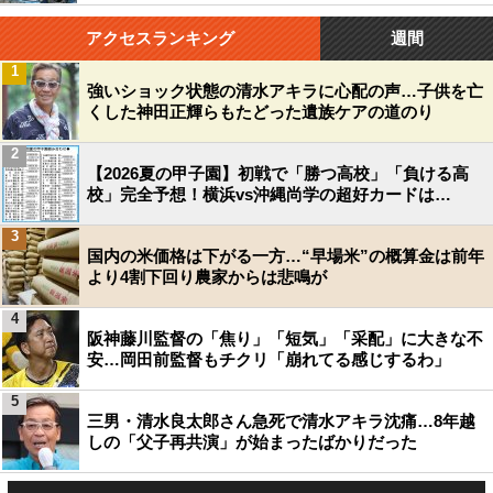
アクセスランキング
週間
1
強いショック状態の清水アキラに心配の声…子供を亡
くした神田正輝らもたどった遺族ケアの道のり
2
【2026夏の甲子園】初戦で「勝つ高校」「負ける高
校」完全予想！横浜vs沖縄尚学の超好カードは…
3
国内の米価格は下がる一方…“早場米”の概算金は前年
より4割下回り農家からは悲鳴が
4
阪神藤川監督の「焦り」「短気」「采配」に大きな不
安…岡田前監督もチクリ「崩れてる感じするわ」
5
三男・清水良太郎さん急死で清水アキラ沈痛…8年越
しの「父子再共演」が始まったばかりだった