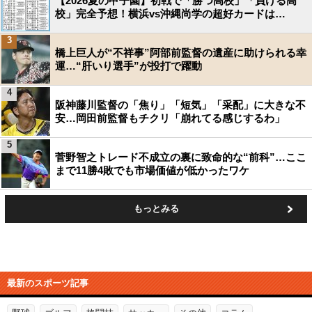
【2026夏の甲子園】初戦で「勝つ高校」「負ける高
校」完全予想！横浜vs沖縄尚学の超好カードは…
3
橋上巨人が“不祥事”阿部前監督の遺産に助けられる幸
運…“肝いり選手”が投打で躍動
4
阪神藤川監督の「焦り」「短気」「采配」に大きな不
安…岡田前監督もチクリ「崩れてる感じするわ」
5
菅野智之トレード不成立の裏に致命的な“前科”…ここ
まで11勝4敗でも市場価値が低かったワケ
もっとみる
最新のスポーツ記事