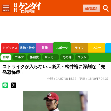
トピックス
政治・社会
芸能
スポーツ
ライフ
マネー
ボートレース
競輪
オートレース
野球
ゴルフ
格闘技
サッカー
その他
コラム
ストライクが入らない…楽天・松井裕に深刻な「先
発恐怖症」
公開：
14/07/18 15:32
更新：
16/10/17 04:37