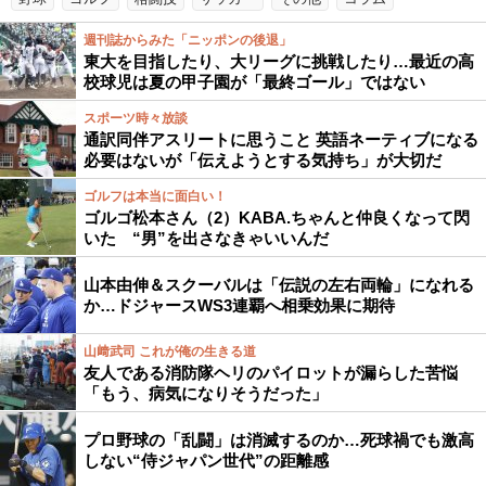
週刊誌からみた「ニッポンの後退」
東大を目指したり、大リーグに挑戦したり…最近の高
校球児は夏の甲子園が「最終ゴール」ではない
スポーツ時々放談
通訳同伴アスリートに思うこと 英語ネーティブになる
必要はないが「伝えようとする気持ち」が大切だ
ゴルフは本当に面白い！
ゴルゴ松本さん（2）KABA.ちゃんと仲良くなって閃
いた “男”を出さなきゃいいんだ
山本由伸＆スクーバルは「伝説の左右両輪」になれる
か…ドジャースWS3連覇へ相乗効果に期待
山﨑武司 これが俺の生きる道
友人である消防隊ヘリのパイロットが漏らした苦悩
「もう、病気になりそうだった」
プロ野球の「乱闘」は消滅するのか…死球禍でも激高
しない“侍ジャパン世代”の距離感