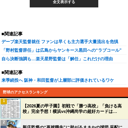
全文表示する
■関連記事
デーブ楽天監督就任 ファンは早くも主力選手大量流出を危惧
「野村監督辞任」は広島からヤンキース黒田への“ラブコール”
自ら決断強調も…楽天星野監督は「解任」これだけの理由
■関連記事
来季続投へ 阪神・和田監督が上層部に評価されているワケ
野球のアクセスランキング
1
【2026夏の甲子園】初戦で「勝つ高校」「負ける高
校」完全予想！横浜vs沖縄尚学の超好カードは…
2
新庄監督の“再就職先”に挙がるまさかの球団 采配に