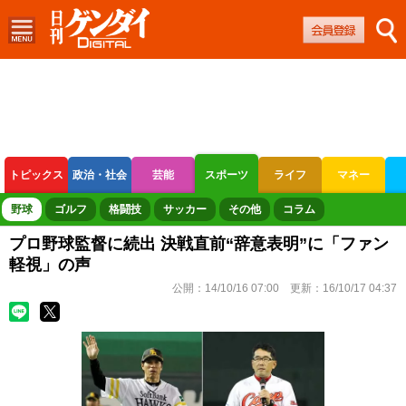
トピックス
政治・社会
芸能
スポーツ
ライフ
マネー
ボートレース
競輪
オートレース
野球
ゴルフ
格闘技
サッカー
その他
コラム
プロ野球監督に続出 決戦直前“辞意表明”に「ファン
軽視」の声
公開：
14/10/16 07:00
更新：
16/10/17 04:37