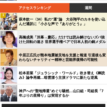
アクセスランキング
週間
1
萩本欽一〈34〉私の“運”論 大谷翔平のカネを使い込
んだ通訳に「小さな声で『ありがとう』」
2
高橋成美「渋幕→慶応」だけでは読み解けないズバ抜
けた回転の速さ 世界選手権ペアで日本人初の銅メダル
3
中居正広氏が熊本地震被災地を支援と報道 引退後も変
わらないチャリティー精神と芸能界復帰の可能性
4
松本若菜「ジュラシック・ワールド」吹き替え《棒読
み》論争再燃…暗雲漂う主演ドラマに新たな逆風
5
神戸への“聖地帰還”めぐり騒然…山口組・司組長「7
年ぶりの里帰り」は実現するか