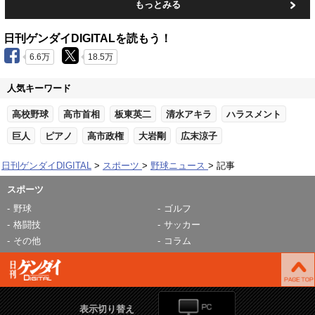
もっとみる
日刊ゲンダイDIGITALを読もう！
6.6万
18.5万
人気キーワード
高校野球
高市首相
板東英二
清水アキラ
ハラスメント
巨人
ピアノ
高市政権
大岩剛
広末涼子
日刊ゲンダイDIGITAL
スポーツ
野球ニュース
記事
スポーツ
野球
ゴルフ
格闘技
サッカー
その他
コラム
表示切り替え