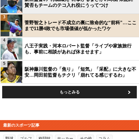
賛否もチームのテコ入れ役にうってつけ
3
菅野智之トレード不成立の裏に致命的な“前科”…ここ
まで11勝4敗でも市場価値が低かったワケ
4
八王子実践・河本ロバート監督「ライブや家族旅行
も、事前に相談があれば休ませます」
5
阪神藤川監督の「焦り」「短気」「采配」に大きな不
安…岡田前監督もチクリ「崩れてる感じするわ」
もっとみる
最新のスポーツ記事
野球
ゴルフ
格闘技
サッカー
その他
コラム