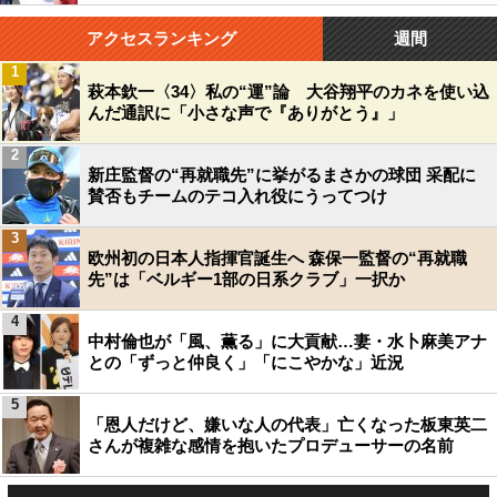
アクセスランキング
週間
1
萩本欽一〈34〉私の“運”論 大谷翔平のカネを使い込
んだ通訳に「小さな声で『ありがとう』」
2
新庄監督の“再就職先”に挙がるまさかの球団 采配に
賛否もチームのテコ入れ役にうってつけ
3
欧州初の日本人指揮官誕生へ 森保一監督の“再就職
先”は「ベルギー1部の日系クラブ」一択か
4
中村倫也が「風、薫る」に大貢献…妻・水卜麻美アナ
との「ずっと仲良く」「にこやかな」近況
5
「恩人だけど、嫌いな人の代表」亡くなった板東英二
さんが複雑な感情を抱いたプロデューサーの名前