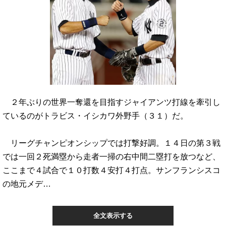
２年ぶりの世界一奪還を目指すジャイアンツ打線を牽引し
ているのがトラビス・イシカワ外野手（３１）だ。
リーグチャンピオンシップでは打撃好調。１４日の第３戦
では一回２死満塁から走者一掃の右中間二塁打を放つなど、
ここまで４試合で１０打数４安打４打点。サンフランシスコ
の地元メデ…
全文表示する