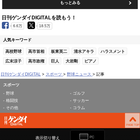
もっとみる
日刊ゲンダイDIGITALを読もう！
6.6万
18.5万
人気キーワード
高校野球
高市首相
板東英二
清水アキラ
ハラスメント
広末涼子
高市政権
巨人
大岩剛
ピアノ
日刊ゲンダイDIGITAL
スポーツ
野球ニュース
記事
スポーツ
野球
ゴルフ
格闘技
サッカー
その他
コラム
表示切り替え