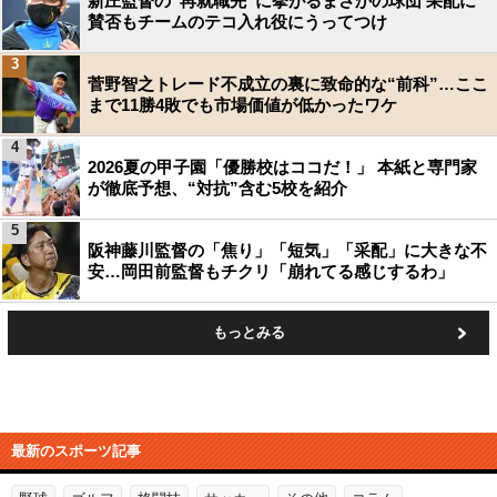
新庄監督の“再就職先”に挙がるまさかの球団 采配に
賛否もチームのテコ入れ役にうってつけ
3
菅野智之トレード不成立の裏に致命的な“前科”…ここ
まで11勝4敗でも市場価値が低かったワケ
4
2026夏の甲子園「優勝校はココだ！」 本紙と専門家
が徹底予想、“対抗”含む5校を紹介
5
阪神藤川監督の「焦り」「短気」「采配」に大きな不
安…岡田前監督もチクリ「崩れてる感じするわ」
もっとみる
最新のスポーツ記事