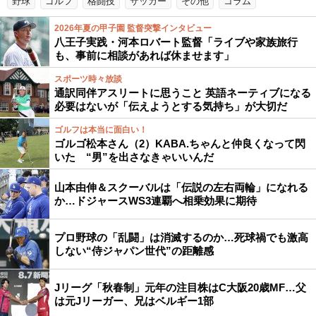
野球
ゴルフ
格闘技
サッカー
その他
コラム
2026年夏の甲子園 監督突撃インタビュー
八王子実践・河本ロバート監督「ライブや家族旅行
も、事前に相談があれば休ませます」
スポーツ時々放談
通訳同伴アスリートに思うこと 英語ネーティブになる
必要はないが「伝えようとする気持ち」が大切だ
ゴルフは本当に面白い！
ゴルゴ松本さん（2）KABA.ちゃんと仲良くなって閃
いた “男”を出さなきゃいいんだ
山本由伸＆スクーバルは「伝説の左右両輪」になれる
か…ドジャースWS3連覇へ相乗効果に期待
プロ野球の「乱闘」は消滅するのか…死球禍でも激高
しない“侍ジャパン世代”の距離感
Jリーグ「秋春制」元年の注目株はC大阪20歳MF…父
は元Jリーガー、兄はベルギー1部