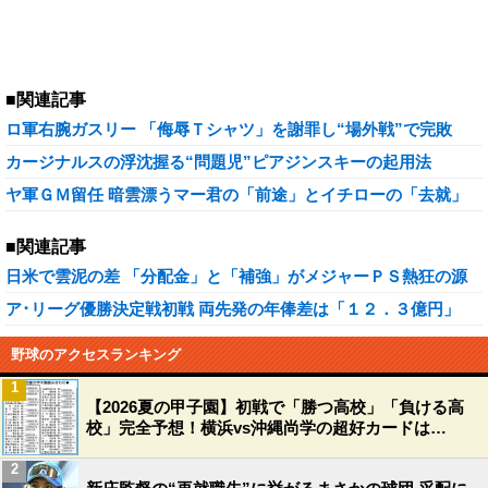
■関連記事
ロ軍右腕ガスリー 「侮辱Ｔシャツ」を謝罪し“場外戦”で完敗
カージナルスの浮沈握る“問題児”ピアジンスキーの起用法
ヤ軍ＧＭ留任 暗雲漂うマー君の「前途」とイチローの「去就」
■関連記事
日米で雲泥の差 「分配金」と「補強」がメジャーＰＳ熱狂の源
ア･リーグ優勝決定戦初戦 両先発の年俸差は「１２．３億円」
野球のアクセスランキング
1
【2026夏の甲子園】初戦で「勝つ高校」「負ける高
校」完全予想！横浜vs沖縄尚学の超好カードは…
2