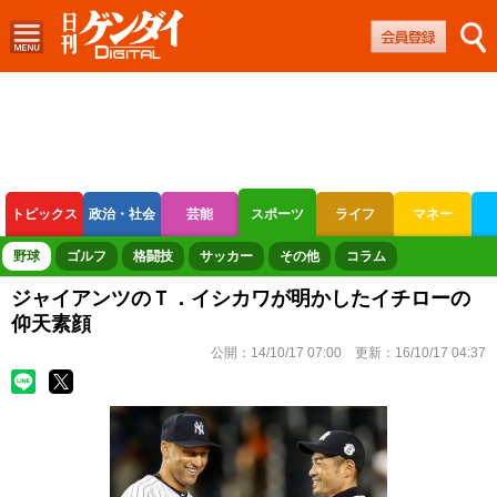
トピックス
政治・社会
芸能
スポーツ
ライフ
マネー
ボートレース
競輪
オートレース
野球
ゴルフ
格闘技
サッカー
その他
コラム
ジャイアンツのＴ．イシカワが明かしたイチローの
仰天素顔
公開：
14/10/17 07:00
更新：
16/10/17 04:37