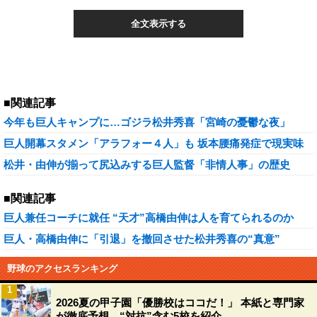
全文表示する
■関連記事
今年も巨人キャンプに…ゴジラ松井秀喜「宮崎の憂鬱な夜」
巨人開幕スタメン「アラフォー４人」も 坂本腰痛発症で現実味
松井・由伸が揃って尻込みする巨人監督「非情人事」の歴史
■関連記事
巨人兼任コーチに就任 “天才”高橋由伸は人を育てられるのか
巨人・高橋由伸に「引退」を撤回させた松井秀喜の“真意”
野球のアクセスランキング
1
2026夏の甲子園「優勝校はココだ！」 本紙と専門家
が徹底予想、“対抗”含む5校を紹介