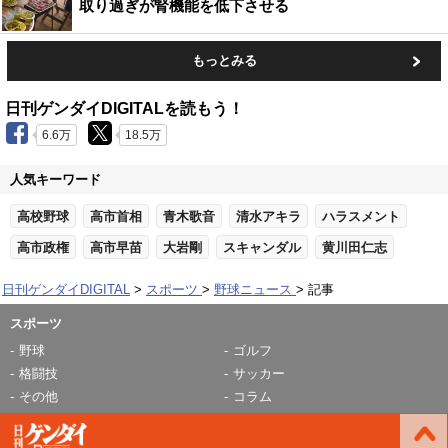
取り過ぎが腎機能を低下させる
もっとみる
日刊ゲンダイDIGITALを読もう！
6.6万
18.5万
人気キーワード
高校野球
高市首相
青木歌音
清水アキラ
ハラスメント
高市政権
高市早苗
大岩剛
スキャンダル
黄川田仁志
日刊ゲンダイDIGITAL
スポーツ
野球ニュース
記事
スポーツ
野球
ゴルフ
格闘技
サッカー
その他
コラム