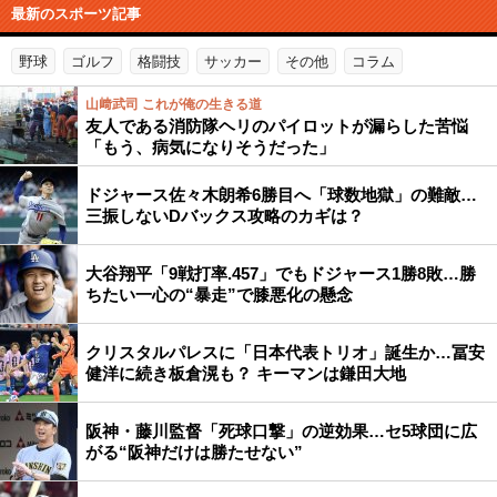
最新のスポーツ記事
野球
ゴルフ
格闘技
サッカー
その他
コラム
山﨑武司 これが俺の生きる道
友人である消防隊ヘリのパイロットが漏らした苦悩
「もう、病気になりそうだった」
ドジャース佐々木朗希6勝目へ「球数地獄」の難敵…
三振しないDバックス攻略のカギは？
大谷翔平「9戦打率.457」でもドジャース1勝8敗…勝
ちたい一心の“暴走”で膝悪化の懸念
クリスタルパレスに「日本代表トリオ」誕生か…冨安
健洋に続き板倉滉も？ キーマンは鎌田大地
阪神・藤川監督「死球口撃」の逆効果…セ5球団に広
がる“阪神だけは勝たせない”