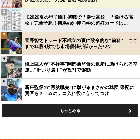
2
【2026夏の甲子園】初戦で「勝つ高校」「負ける高
校」完全予想！横浜vs沖縄尚学の超好カードは…
3
菅野智之トレード不成立の裏に致命的な“前科”…ここ
まで11勝4敗でも市場価値が低かったワケ
4
橋上巨人が“不祥事”阿部前監督の遺産に助けられる幸
運…“肝いり選手”が投打で躍動
5
新庄監督の“再就職先”に挙がるまさかの球団 采配に
賛否もチームのテコ入れ役にうってつけ
もっとみる