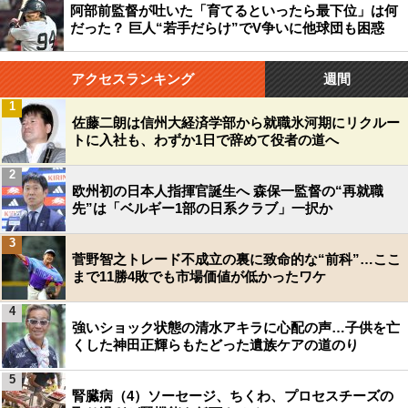
阿部前監督が吐いた「育てるといったら最下位」は何
だった？ 巨人“若手だらけ”でV争いに他球団も困惑
アクセスランキング
週間
1
佐藤二朗は信州大経済学部から就職氷河期にリクルー
トに入社も、わずか1日で辞めて役者の道へ
2
欧州初の日本人指揮官誕生へ 森保一監督の“再就職
先”は「ベルギー1部の日系クラブ」一択か
3
菅野智之トレード不成立の裏に致命的な“前科”…ここ
まで11勝4敗でも市場価値が低かったワケ
4
強いショック状態の清水アキラに心配の声…子供を亡
くした神田正輝らもたどった遺族ケアの道のり
5
腎臓病（4）ソーセージ、ちくわ、プロセスチーズの