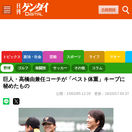
トピックス
政治・社会
芸能
スポーツ
ライフ
マネー
ボートレース
競輪
オートレース
野球
ゴルフ
格闘技
サッカー
その他
コラム
巨人・高橋由兼任コーチが「ベスト体重」キープに
秘めたもの
公開：
15/02/05 12:20
更新：
16/10/17 04:37