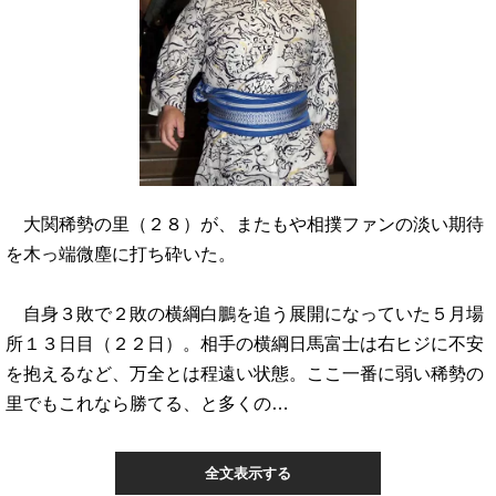
大関稀勢の里（２８）が、またもや相撲ファンの淡い期待
を木っ端微塵に打ち砕いた。
自身３敗で２敗の横綱白鵬を追う展開になっていた５月場
所１３日目（２２日）。相手の横綱日馬富士は右ヒジに不安
を抱えるなど、万全とは程遠い状態。ここ一番に弱い稀勢の
里でもこれなら勝てる、と多くの…
全文表示する