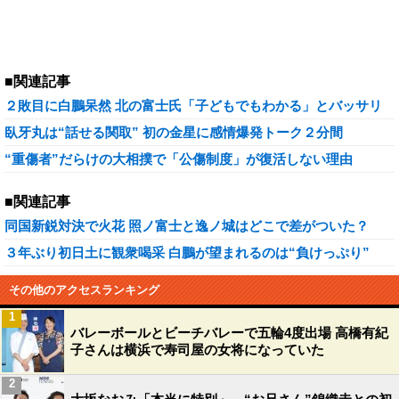
■関連記事
２敗目に白鵬呆然 北の富士氏「子どもでもわかる」とバッサリ
臥牙丸は“話せる関取” 初の金星に感情爆発トーク２分間
“重傷者”だらけの大相撲で「公傷制度」が復活しない理由
■関連記事
同国新鋭対決で火花 照ノ富士と逸ノ城はどこで差がついた？
３年ぶり初日土に観衆喝采 白鵬が望まれるのは“負けっぷり”
その他のアクセスランキング
1
バレーボールとビーチバレーで五輪4度出場 高橋有紀
子さんは横浜で寿司屋の女将になっていた
2