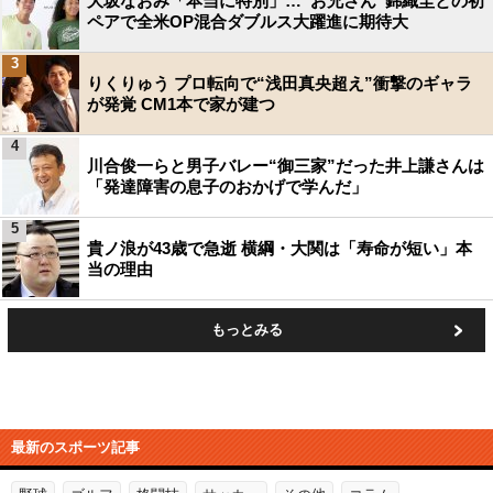
大坂なおみ「本当に特別」…“お兄さん”錦織圭との初
ペアで全米OP混合ダブルス大躍進に期待大
3
りくりゅう プロ転向で“浅田真央超え”衝撃のギャラ
が発覚 CM1本で家が建つ
4
川合俊一らと男子バレー“御三家”だった井上謙さんは
「発達障害の息子のおかげで学んだ」
5
貴ノ浪が43歳で急逝 横綱・大関は「寿命が短い」本
当の理由
もっとみる
最新のスポーツ記事