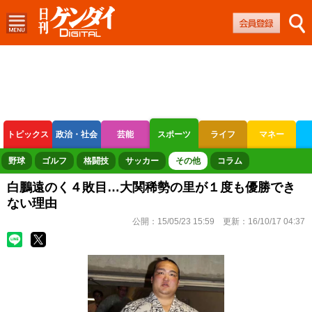
トピックス
政治・社会
芸能
スポーツ
ライフ
マネー
ボートレース
競輪
オートレース
野球
ゴルフ
格闘技
サッカー
その他
コラム
白鵬遠のく４敗目…大関稀勢の里が１度も優勝でき
ない理由
公開：
15/05/23 15:59
更新：
16/10/17 04:37