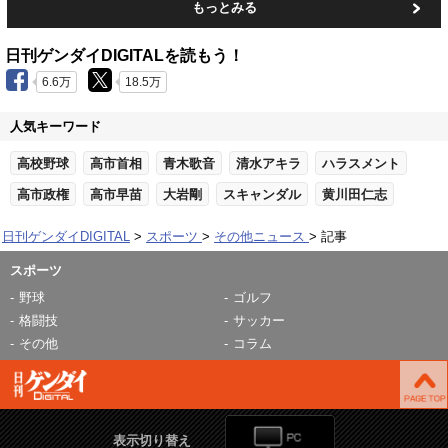
もっとみる
日刊ゲンダイDIGITALを読もう！
6.6万
18.5万
人気キーワード
高校野球
高市首相
青木歌音
清水アキラ
ハラスメント
高市政権
高市早苗
大岩剛
スキャンダル
黄川田仁志
日刊ゲンダイDIGITAL
スポーツ
その他ニュース
記事
スポーツ
野球
ゴルフ
格闘技
サッカー
その他
コラム
表示切り替え