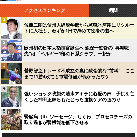
アクセスランキング
週間
1
佐藤二朗は信州大経済学部から就職氷河期にリクルー
トに入社も、わずか1日で辞めて役者の道へ
2
欧州初の日本人指揮官誕生へ 森保一監督の“再就職
先”は「ベルギー1部の日系クラブ」一択か
3
菅野智之トレード不成立の裏に致命的な“前科”…ここ
まで11勝4敗でも市場価値が低かったワケ
4
強いショック状態の清水アキラに心配の声…子供を亡
くした神田正輝らもたどった遺族ケアの道のり
5
腎臓病（4）ソーセージ、ちくわ、プロセスチーズの
取り過ぎが腎機能を低下させる