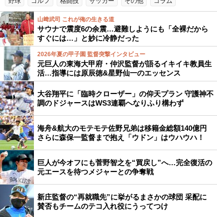
野球
ゴルフ
格闘技
サッカー
その他
コラム
山﨑武司 これが俺の生きる道
サウナで震度6の余震…避難しようにも「全裸だから
すぐには…」と妙に冷静だった
2026年夏の甲子園 監督突撃インタビュー
元巨人の東海大甲府・仲沢監督が語るイキイキ教員生
活…指導には原辰徳&星野仙一のエッセンス
大谷翔平に「臨時クローザー」の仰天プラン 守護神不
調のドジャースはWS3連覇へなりふり構わず
海舟&航大のモテモテ佐野兄弟は移籍金総額140億円
さらに森保一監督まで抱え「ウドン」はウハウハ！
巨人が今オフにも菅野智之を“買戻し”へ…完全復活の
元エースを待つメジャーとの争奪戦
新庄監督の“再就職先”に挙がるまさかの球団 采配に
賛否もチームのテコ入れ役にうってつけ