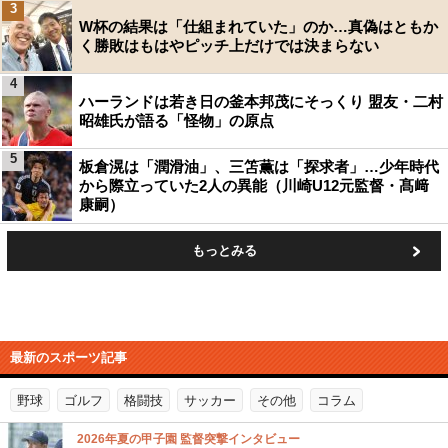
3
W杯の結果は「仕組まれていた」のか…真偽はともか
く勝敗はもはやピッチ上だけでは決まらない
4
ハーランドは若き日の釜本邦茂にそっくり 盟友・二村
昭雄氏が語る「怪物」の原点
5
板倉滉は「潤滑油」、三笘薫は「探求者」…少年時代
から際立っていた2人の異能（川崎U12元監督・髙﨑
康嗣）
もっとみる
最新のスポーツ記事
野球
ゴルフ
格闘技
サッカー
その他
コラム
2026年夏の甲子園 監督突撃インタビュー