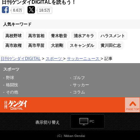
日刊ゲンダイDIGITALを読もう！
6.6万
18.5万
人気キーワード
高校野球
高市首相
青木歌音
清水アキラ
ハラスメント
高市政権
高市早苗
大岩剛
スキャンダル
黄川田仁志
日刊ゲンダイDIGITAL
スポーツ
サッカーニュース
記事
スポーツ
野球
ゴルフ
格闘技
サッカー
その他
コラム
表示切り替え
（C）Nikkan Gendai