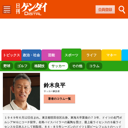
トピックス
政治・社会
芸能
スポーツ
ライフ
マネー
ボートレース
競輪
オートレース
野球
ゴルフ
格闘技
サッカー
その他
コラム
鈴木良平
サッカー解説者
著者のコラム一覧
１９４９年６月12日生まれ。東京都世田谷区出身。東海大卒業後の７３年、ドイツの名門ボ
ルシアＭＧにコーチ留学。名将バイスバイラーの薫陶を受け、最上級ライセンスのＳ級ライ
センスを日本人として初取得。８４－８５年シーズンのドイツ１部ビーレフェルトのヘッド