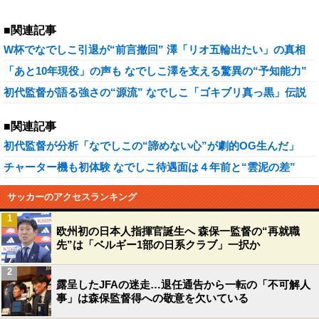
■関連記事
W杯でなでしこ引退が“前言撤回” 澤「リオ五輪出たい」の真相
「あと10年現役」の声も なでしこ澤を支える驚異の“予知能力”
初代監督が語る強さの“源流” なでしこ「ゴキブリ真っ黒」伝説
■関連記事
初代監督が分析「なでしこの“諦めない心”が劇的OG生んだ」
チャーター機も初体験 なでしこ待遇面は４年前と“雲泥の差”
サッカーのアクセスランキング
1
欧州初の日本人指揮官誕生へ 森保一監督の“再就職
先”は「ベルギー1部の日系クラブ」一択か
2
露呈したJFAの迷走…退任通告から一転の「不可解人
事」は森保監督得への敬意を欠いている