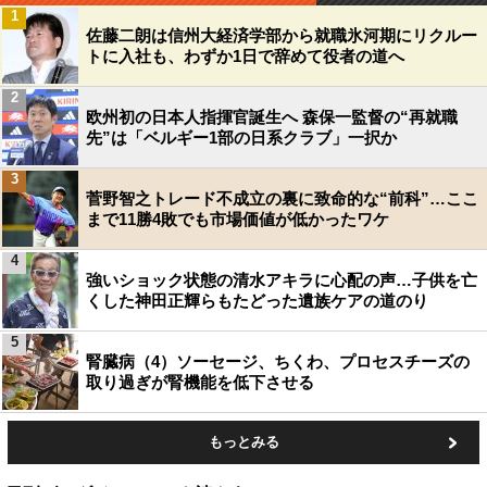
1
佐藤二朗は信州大経済学部から就職氷河期にリクルー
トに入社も、わずか1日で辞めて役者の道へ
2
欧州初の日本人指揮官誕生へ 森保一監督の“再就職
先”は「ベルギー1部の日系クラブ」一択か
3
菅野智之トレード不成立の裏に致命的な“前科”…ここ
まで11勝4敗でも市場価値が低かったワケ
4
強いショック状態の清水アキラに心配の声…子供を亡
くした神田正輝らもたどった遺族ケアの道のり
5
腎臓病（4）ソーセージ、ちくわ、プロセスチーズの
取り過ぎが腎機能を低下させる
もっとみる