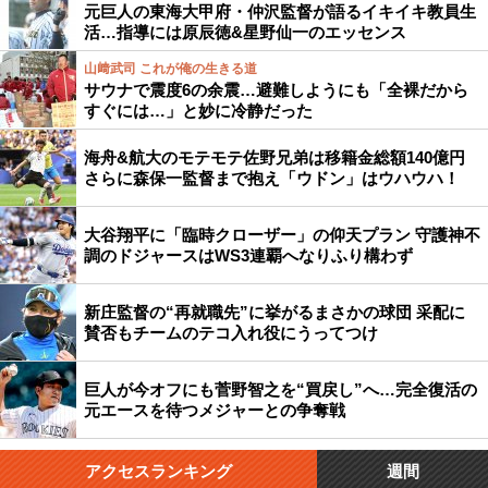
元巨人の東海大甲府・仲沢監督が語るイキイキ教員生
活…指導には原辰徳&星野仙一のエッセンス
山﨑武司 これが俺の生きる道
サウナで震度6の余震…避難しようにも「全裸だから
すぐには…」と妙に冷静だった
海舟&航大のモテモテ佐野兄弟は移籍金総額140億円
さらに森保一監督まで抱え「ウドン」はウハウハ！
大谷翔平に「臨時クローザー」の仰天プラン 守護神不
調のドジャースはWS3連覇へなりふり構わず
新庄監督の“再就職先”に挙がるまさかの球団 采配に
賛否もチームのテコ入れ役にうってつけ
巨人が今オフにも菅野智之を“買戻し”へ…完全復活の
元エースを待つメジャーとの争奪戦
アクセスランキング
週間