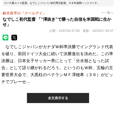
コーチ兼ユース監督。なでしこジャパン初代専任監督。９８年福岡ヘッドコーチ。
> 一覧へ
鈴木良平の「クールアイ」
なでしこ初代監督 「“澤抜き”で勝った自信を米国戦に生か
せ」
公開：
15/07/04 07:00
更新：
16/10/17 04:37
なでしこジャパンがカナダＷ杯準決勝でイングランド代表
を破り、前回ドイツ大会に続いて決勝進出を決めた。この準
決勝は、日本女子サッカー界にとって「分水嶺となった試
合」として語り継がれるだろう。というのもＷ杯、五輪の主
要世界大会で、大黒柱のベテランＭＦ澤穂希（３６）がピッ
チでプレーせ…
全文表示する