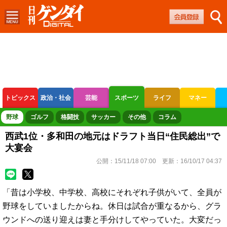
トピックス
政治・社会
芸能
スポーツ
ライフ
マネー
ボートレース
競輪
オートレース
野球
ゴルフ
格闘技
サッカー
その他
コラム
西武1位・多和田の地元はドラフト当日“住民総出”で
大宴会
公開：
15/11/18 07:00
更新：
16/10/17 04:37
「昔は小学校、中学校、高校にそれぞれ子供がいて、全員が
野球をしていましたからね。休日は試合が重なるから、グラ
ウンドへの送り迎えは妻と手分けしてやっていた。大変だっ