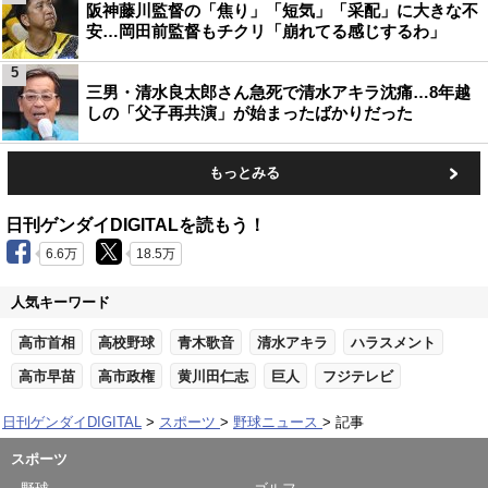
阪神藤川監督の「焦り」「短気」「采配」に大きな不
安…岡田前監督もチクリ「崩れてる感じするわ」
5
三男・清水良太郎さん急死で清水アキラ沈痛…8年越
しの「父子再共演」が始まったばかりだった
もっとみる
日刊ゲンダイDIGITALを読もう！
6.6万
18.5万
人気キーワード
高市首相
高校野球
青木歌音
清水アキラ
ハラスメント
高市早苗
高市政権
黄川田仁志
巨人
フジテレビ
日刊ゲンダイDIGITAL
スポーツ
野球ニュース
記事
スポーツ