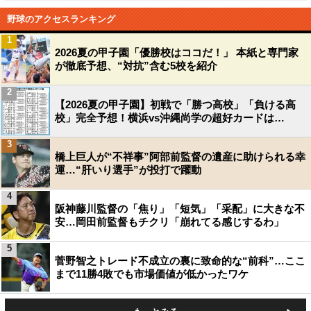
野球のアクセスランキング
1
2026夏の甲子園「優勝校はココだ！」 本紙と専門家
が徹底予想、“対抗”含む5校を紹介
2
【2026夏の甲子園】初戦で「勝つ高校」「負ける高
校」完全予想！横浜vs沖縄尚学の超好カードは…
3
橋上巨人が“不祥事”阿部前監督の遺産に助けられる幸
運…“肝いり選手”が投打で躍動
4
阪神藤川監督の「焦り」「短気」「采配」に大きな不
安…岡田前監督もチクリ「崩れてる感じするわ」
5
菅野智之トレード不成立の裏に致命的な“前科”…ここ
まで11勝4敗でも市場価値が低かったワケ