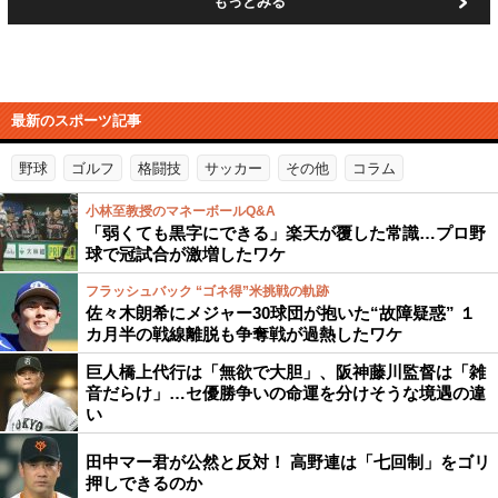
もっとみる
最新のスポーツ記事
野球
ゴルフ
格闘技
サッカー
その他
コラム
小林至教授のマネーボールQ&A
「弱くても黒字にできる」楽天が覆した常識…プロ野
球で冠試合が激増したワケ
フラッシュバック “ゴネ得”米挑戦の軌跡
佐々木朗希にメジャー30球団が抱いた“故障疑惑” １
カ月半の戦線離脱も争奪戦が過熱したワケ
巨人橋上代行は「無欲で大胆」、阪神藤川監督は「雑
音だらけ」…セ優勝争いの命運を分けそうな境遇の違
い
田中マー君が公然と反対！ 高野連は「七回制」をゴリ
押しできるのか