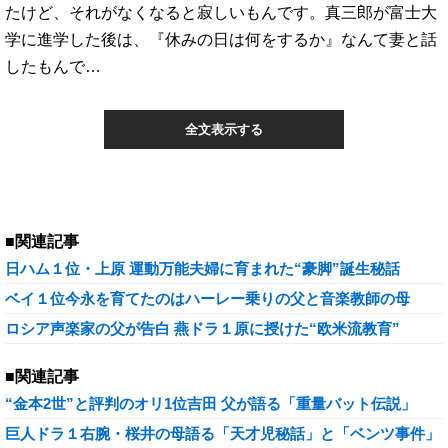
たけど、それがなくなると寂しいもんです。真三郎が富士大
学に進学した後は、『休みの日は何をするか』なんて妻と話
したもんで…
全文表示する
■関連記事
日ハム１位・上原 運動万能夫婦に育まれた“豪脚”誕生秘話
ベイ１位今永を育てたのはハーレー乗りの父と音楽教師の母
ロシア声楽家の父が告白 燕ドラ１原に授けた“欧米流教育”
■関連記事
“金本2世”と評判のオリ1位吉田 父が語る「重量バット伝説」
巨人ドラ１右腕・桜井の母語る「天才児秘話」と「ベンツ事件」