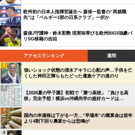
欧州初の日本人指揮官誕生へ 森保一監督の“再就職
先”は「ベルギー1部の日系クラブ」一択か
森保J守護神・鈴木彩艶 現実味帯びる欧州BIG5強豪パ
リSG移籍の吉凶
アクセスランキング
週間
1
強いショック状態の清水アキラに心配の声…子供を亡
くした神田正輝らもたどった遺族ケアの道のり
2
【2026夏の甲子園】初戦で「勝つ高校」「負ける高
校」完全予想！横浜vs沖縄尚学の超好カードは…
3
国内の米価格は下がる一方…“早場米”の概算金は前年
より4割下回り農家からは悲鳴が
4