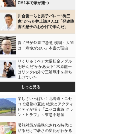
CM1本で家が建つ
川合俊一らと男子バレー“御三
家”だった井上謙さんは「発達障
害の息子のおかげで学んだ」
貴ノ浪が43歳で急逝 横綱・大関
は「寿命が短い」本当の理由
りくりゅうペア大逆転金メダル
を呼んだ“かかあ天下” 木原龍一
はリンク内外で三浦璃来を持ち
上げていた
もっと見る
楽しさいっぱい！北海道・ニセ
コで避暑の夏旅 絶景とアクティ
ビティが揃う「ニセコ東急 グラ
ン・ヒラフ」～東急不動産
暑熱対策が義務化される時代に
貼るだけで暑さの変化がわかる