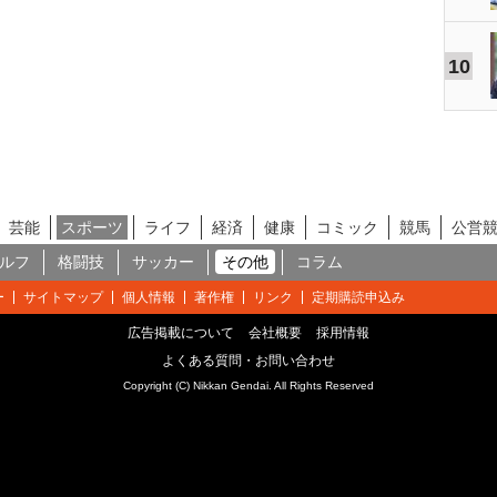
10
芸能
スポーツ
ライフ
経済
健康
コミック
競馬
公営
ルフ
格闘技
サッカー
その他
コラム
ー
サイトマップ
個人情報
著作権
リンク
定期購読申込み
広告掲載について
会社概要
採用情報
よくある質問・お問い合わせ
Copyright (C) Nikkan Gendai. All Rights Reserved