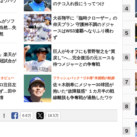
はウハウ
のテコ入れ役にうってつけ
4
大谷翔平に「臨時クローザー」の
ムがソフ
仰天プラン 守護神不調のドジャ
当然…失
ースはWS3連覇へなりふり構わ
5
然
ず
巨人が今オフにも菅野智之を“買
」楽天が
6
戻し”へ…完全復活の元エースを
冠試合が
待つメジャーとの争奪戦
ンタビュー
フラッシュバック “ゴネ得”米挑戦の軌跡
7
ロ注目左
佐々木朗希にメジャー30球団が
ず…田中
抱いた“故障疑惑” １カ月半の戦
情
線離脱も争奪戦が過熱したワケ
8
う！
6.6万
18.5万
9