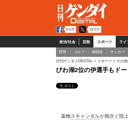
6.6万
18.5万
政治/社会
芸能
スポーツ
ライ
野球
ゴルフ
格闘技
サッカー
日刊ゲンダイDIGITAL
スポーツ
その他
びわ湖2位の伊選手もドー
薬物
スキャンダル
が相次ぐ陸