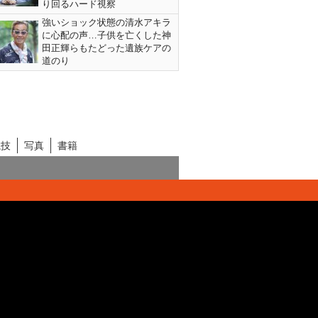
り回るハード視察
強いショック状態の清水アキラ
に心配の声…子供を亡くした神
田正輝らもたどった遺族ケアの
道のり
競技
写真
書籍