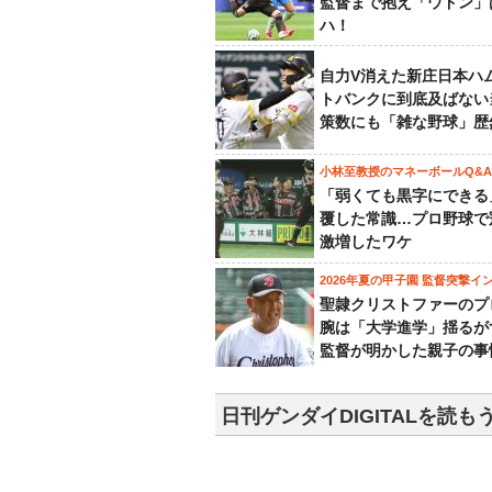
監督まで抱え「ウドン」
ハ！
自力V消えた新庄日本ハ
トバンクに到底及ばない
策数にも「雑な野球」歴
小林至教授のマネーボールQ&A
「弱くても黒字にできる
覆した常識…プロ野球で
激増したワケ
2026年夏の甲子園 監督突撃イ
聖隷クリストファーのプ
腕は「大学進学」揺るが
監督が明かした親子の事
日刊ゲンダイDIGITALを読も