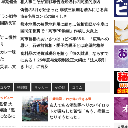
「早期健全
相人事こそが宣戦布告通知遅れの間接的原因
偽善の8月が始まった 非核三原則を踏みにじる高
イラン戦争
市&小泉コンビの白々しさ
国防長官
熊本地震の被災地利用に続き…首相官邸が今度は
国民栄誉賞で「高市PR動画」作成し大炎上
穴”…慢性
高市首相のあいさつはコピペ率85％…「広島への
り
思い」石破前首相・愛子内親王とは絶望的格差
カレー味
食料品の消費減税分を賄う「恒久財源」ならすで
た
にある！ 25年度与党税制改正大綱は「法人税引
災者…支
き上げ」に言及
ゴルフ
格闘技
サッカー
その他
コラム
ンタビュー
山﨑武司 これが俺の生きる道
監督 大
友人である消防隊ヘリのパイロッ
織論「監
トが漏らした苦悩「もう、病気に
になるに
なりそうだった」
人気