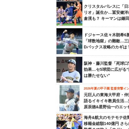
クリスタルパレスに「日
リオ」誕生か…冨安健洋
倉滉も？ キーマンは鎌
ドジャース佐々木朗希6
「球数地獄」の難敵…三
Dバックス攻略のカギは
阪神・藤川監督「死球口
効果…セ5球団に広がる
は勝たせない”
2026年夏の甲子園 監督突撃イ
元巨人の東海大甲府・仲
語るイキイキ教員生活…
原辰徳&星野仙一のエッ
海舟&航大のモテモテ佐
移籍金総額140億円 さ