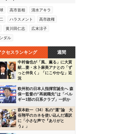
球
高市首相
清水アキラ
二
ハラスメント
高市政権
黄川田仁志
広末涼子
ンダル
アクセスランキング
週間
中村倫也が「風、薫る」に大貢
献…妻・水卜麻美アナとの「ず
っと仲良く」「にこやかな」近
況
欧州初の日本人指揮官誕生へ 森
保一監督の“再就職先”は「ベル
ギー1部の日系クラブ」一択か
萩本欽一〈34〉私の“運”論 大
谷翔平のカネを使い込んだ通訳
に「小さな声で『ありがと
う』」