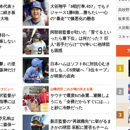
本代表ト
大谷翔平「9戦打率.457」でもド
高校野
に続き板
ジャース1勝8敗…勝ちたい一心
田大地
の“暴走”で膝悪化の懸念
板東英
大岩剛
阿部前監督が吐いた「育てるとい
勝目へ
スキャ
ったら最下位」は何だった？ 巨
振しない
人“若手だらけ”でV争いに他球団
？
も困惑
撃」の逆
日本ハムはソフトBに対抗心むき
1
“阪神だけ
出しも…CS突破へ「3位キープ」
が得策の皮肉
ンタビュー
山﨑武司 これが俺の生きる道
2
沢監督が
サウナで震度6の余震…避難しよ
指導には
うにも「全裸だからすぐには…」
センス
と妙に冷静だった
3
野兄弟は
新庄監督の“再就職先”に挙がるま
らに森保一
さかの球団 采配に賛否もチーム