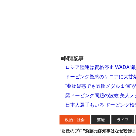
■関連記事
ロシア陸連は資格停止 WADA“
ドーピング疑惑のケニアに大甘
“薬物疑惑でも五輪メダル１個”
露ドーピング問題の波紋 美人メ
日本人選手もいる ドーピング検
政治・社会
芸能
ライフ
“財政のプロ”斎藤元彦知事はなぜ粉飾