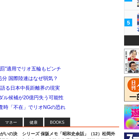
5
厳罰”適用でリオ五輪もピンチ
処分 国際陸連はなぜ弱気？
が語る日本中長距離界の現実
ダル候補が20億円失う可能性
査時「不在」でリオNGの恐れ
マネー
健康
BOOKS
まがいの決
シリーズ 保阪メモ「昭和史余話」（12）松岡外