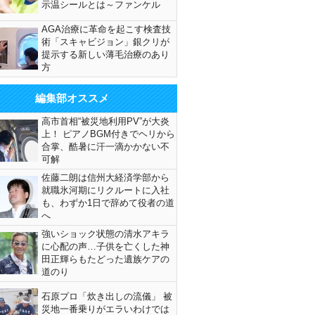
示温シールとは～ファンケル
AGA治療に革命を起こす検査技
術「スキャビジョン」銀クリが
提示する新しい薄毛治療のあり
方
編集部オススメ
高市首相“被災地利用PV”が大炎
上！ ピアノBGM付きでヘリから
合掌、酷暑に汗一滴かかない不
可解
佐藤二朗は信州大経済学部から
就職氷河期にリクルートに入社
も、わずか1日で辞めて役者の道
へ
強いショック状態の清水アキラ
に心配の声…子供を亡くした神
田正輝らもたどった遺族ケアの
道のり
石原プロ「炊き出しの流儀」 被
災地一番乗りがエラいわけでは