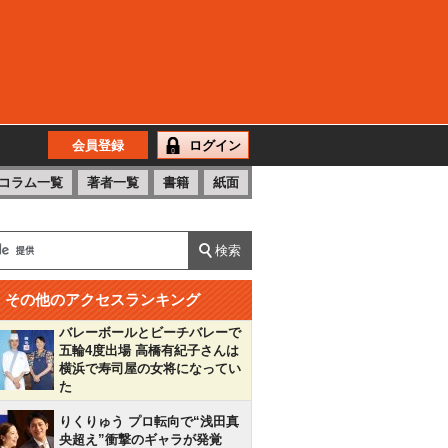
会員登録
ログイン
コラム一覧
著者一覧
書籍
紙面
その他のアクセスランキング
バレーボールとビーチバレーで
五輪4度出場 高橋有紀子さんは
横浜で寿司屋の女将になってい
た
りくりゅう プロ転向で“浅田真
央超え”衝撃のギャラが発覚