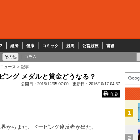
フ
経済
健康
コミック
競馬
公営競技
書籍
その他
コラム
ニュース
記事
ピング メダルと賞金どうなる？
公開日：
2015/12/05 07:00
更新日：
2016/10/17 04:37
印刷
1
上界からまた、ドーピング違反者が出た。
2