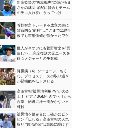
新庄監督の“再就職先”に挙がるま
さかの球団 采配に賛否もチーム
のテコ入れ役にうってつけ
菅野智之トレード不成立の裏に
致命的な“前科”…ここまで11勝4
敗でも市場価値が低かったワケ
巨人が今オフにも菅野智之を“買
戻し”へ…完全復活の元エースを
待つメジャーとの争奪戦
腎臓病（4）ソーセージ、ちく
わ、プロセスチーズの取り過ぎ
が腎機能を低下させる
高市首相“被災地利用PV”が大炎
上！ ピアノBGM付きでヘリから
合掌、酷暑に汗一滴かかない不
可解
被災地を踏み台に…確かにビン
ビン「伝わる」高市首相の人気
取り “政治の師”は激励に駆けず