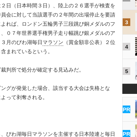
２日（日本時間３日）、陸上の２６選手が検査を
委員会に対して当該選手の２年間の出場停止を要請
3
によれば、ロンドン五輪男子三段跳び銅メダルのフ
）、０７年世界選手権男子走り幅跳び銀メダルのア
、３月のびわ湖毎日
マラソン
（賞金額非公表）２位
4
も含まれているという。
裁判所で処分が確定する見込みだ。
5
ングが発覚した場合、該当する大会は失格とな
によって剥奪される。
PR
PR
、びわ湖毎日マラソンを主催する日本陸連と毎日