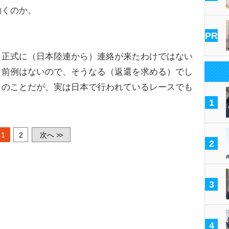
動くのか。
PR
正式に（日本陸連から）連絡が来たわけではない
）前例はないので、そうなる（返還を求める）でし
とのことだが、実は日本で行われているレースでも
1
1
2
次へ
>>
2
3
4