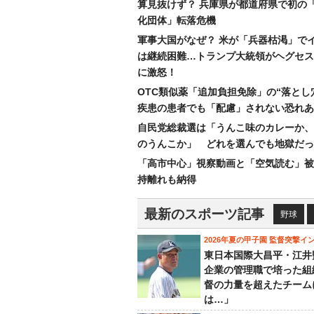
算見抜けず？ 兵庫県が都道府県で初の
化団体」転落危機
軍事大国がなぜ？ 米が「兵器枯渇」で
は継続困難…トランプ大統領がヘグセス
に激怒！
OTC類似薬「追加負担免除」の“落とし
疾患の患者でも「配慮」されない恐れあ
自民党総裁選は「うんこ味のカレーか、
のうんこか」 どれを選んでも地獄だっ
「高市中心」視察動画と「空気読む」被
持離れも納得
最新のスポーツ記事
野球
2026年夏の甲子園 監督突撃イ
東日本国際大昌平・江井
企業の管理職で培った組
督の力量を超えたチーム
は…」