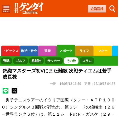
トピックス
政治・社会
芸能
スポーツ
ライフ
マネー
ボートレース
競輪
オートレース
野球
ゴルフ
格闘技
サッカー
その他
コラム
錦織マスターズ初Vにまた難敵 次戦ティエムは若手
成長株
公開：
16/05/13 16:59
更新：
16/10/17 04:37
男子テニスツアーのイタリア国際（クレー・ＡＴＰ１００
０）シングルス３回戦が行われ、第６シードの錦織圭（２６
＝世界ランク６位）は、第１１シードのＲ・ガスケ（２９・