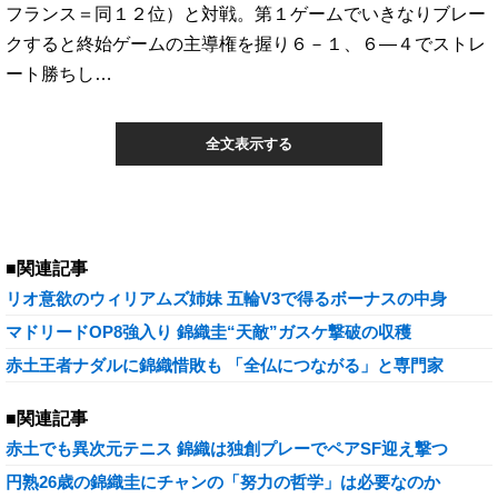
フランス＝同１２位）と対戦。第１ゲームでいきなりブレー
クすると終始ゲームの主導権を握り６－１、６―４でストレ
ート勝ちし…
全文表示する
■関連記事
リオ意欲のウィリアムズ姉妹 五輪V3で得るボーナスの中身
マドリードOP8強入り 錦織圭“天敵”ガスケ撃破の収穫
赤土王者ナダルに錦織惜敗も 「全仏につながる」と専門家
■関連記事
赤土でも異次元テニス 錦織は独創プレーでペアSF迎え撃つ
円熟26歳の錦織圭にチャンの「努力の哲学」は必要なのか