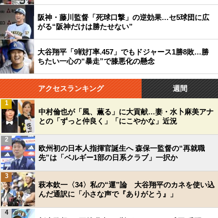
阪神・藤川監督「死球口撃」の逆効果…セ5球団に広
がる“阪神だけは勝たせない”
大谷翔平「9戦打率.457」でもドジャース1勝8敗…勝
ちたい一心の“暴走”で膝悪化の懸念
アクセスランキング
週間
1
中村倫也が「風、薫る」に大貢献…妻・水卜麻美アナ
との「ずっと仲良く」「にこやかな」近況
2
欧州初の日本人指揮官誕生へ 森保一監督の“再就職
先”は「ベルギー1部の日系クラブ」一択か
3
萩本欽一〈34〉私の“運”論 大谷翔平のカネを使い込
んだ通訳に「小さな声で『ありがとう』」
4