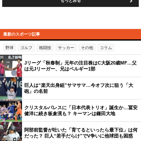
もっとみる
最新のスポーツ記事
野球
ゴルフ
格闘技
サッカー
その他
コラム
Jリーグ「秋春制」元年の注目株はC大阪20歳MF…父
は元Jリーガー、兄はベルギー1部
巨人は“楽天出身組”サマサマ…今オフ次に狙う「大
砲」の名前
クリスタルパレスに「日本代表トリオ」誕生か…冨安
健洋に続き板倉滉も？ キーマンは鎌田大地
阿部前監督が吐いた「育てるといったら最下位」は何
だった？ 巨人“若手だらけ”でV争いに他球団も困惑