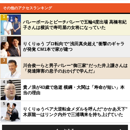
その他のアクセスランキング
1
バレーボールとビーチバレーで五輪4度出場 高橋有紀
子さんは横浜で寿司屋の女将になっていた
2
りくりゅう プロ転向で“浅田真央超え”衝撃のギャラ
が発覚 CM1本で家が建つ
3
川合俊一らと男子バレー“御三家”だった井上謙さんは
「発達障害の息子のおかげで学んだ」
4
貴ノ浪が43歳で急逝 横綱・大関は「寿命が短い」本
当の理由
5
りくりゅうペア大逆転金メダルを呼んだ“かかあ天下”
木原龍一はリンク内外で三浦璃来を持ち上げていた