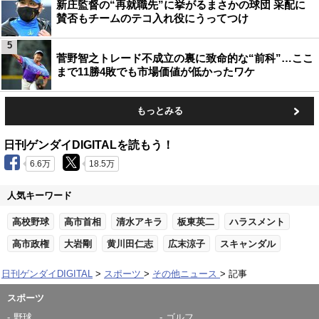
新庄監督の“再就職先”に挙がるまさかの球団 采配に
賛否もチームのテコ入れ役にうってつけ
5
菅野智之トレード不成立の裏に致命的な“前科”…ここ
まで11勝4敗でも市場価値が低かったワケ
もっとみる
日刊ゲンダイDIGITALを読もう！
6.6万
18.5万
人気キーワード
高校野球
高市首相
清水アキラ
板東英二
ハラスメント
高市政権
大岩剛
黄川田仁志
広末涼子
スキャンダル
日刊ゲンダイDIGITAL
スポーツ
その他ニュース
記事
スポーツ
野球
ゴルフ