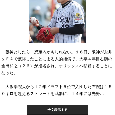
阪神としたら、想定内かもしれない。１６日、阪神が糸井
をＦＡで獲得したことによる人的補償で、大卒４年目右腕の
金田和之（２６）が指名され、オリックスへ移籍することに
なった。
大阪学院大から１２年ドラフト５位で入団した右腕は１５
０キロを超えるストレートを武器に、１４年には先発…
全文表示する