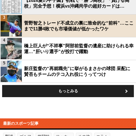
【2026夏の甲子園】初戦で「勝つ高校」「負ける高
校」完全予想！横浜vs沖縄尚学の超好カードは…
3
菅野智之トレード不成立の裏に致命的な“前科”…ここ
まで11勝4敗でも市場価値が低かったワケ
4
橋上巨人が“不祥事”阿部前監督の遺産に助けられる幸
運…“肝いり選手”が投打で躍動
5
新庄監督の“再就職先”に挙がるまさかの球団 采配に
賛否もチームのテコ入れ役にうってつけ
もっとみる
最新のスポーツ記事