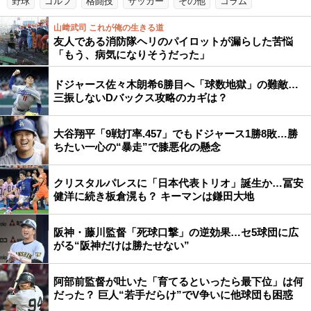
野球
ゴルフ
格闘技
サッカー
その他
コラム
山﨑武司 これが俺の生きる道
友人である消防隊ヘリのパイロットが漏らした苦悩
「もう、病気になりそうだった」
ドジャース佐々木朗希6勝目へ「球数地獄」の難敵…
三振しないDバックス攻略のカギは？
大谷翔平「9戦打率.457」でもドジャース1勝8敗…勝
ちたい一心の“暴走”で膝悪化の懸念
クリスタルパレスに「日本代表トリオ」誕生か…冨安
健洋に続き板倉滉も？ キーマンは鎌田大地
阪神・藤川監督「死球口撃」の逆効果…セ5球団に広
がる“阪神だけは勝たせない”
阿部前監督が吐いた「育てるといったら最下位」は何
だった？ 巨人“若手だらけ”でV争いに他球団も困惑