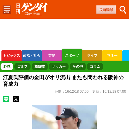
トピックス
政治・社会
芸能
スポーツ
ライフ
マネー
ボートレース
競輪
オートレース
野球
ゴルフ
格闘技
サッカー
その他
コラム
江夏氏評価の金田がオリ流出 またも問われる阪神の
育成力
公開：
16/12/18 07:00
更新：
16/12/18 07:00