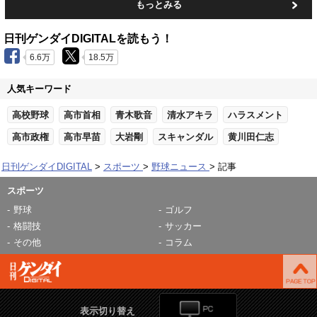
もっとみる
日刊ゲンダイDIGITALを読もう！
6.6万
18.5万
人気キーワード
高校野球
高市首相
青木歌音
清水アキラ
ハラスメント
高市政権
高市早苗
大岩剛
スキャンダル
黄川田仁志
日刊ゲンダイDIGITAL
スポーツ
野球ニュース
記事
スポーツ
野球
ゴルフ
格闘技
サッカー
その他
コラム
表示切り替え