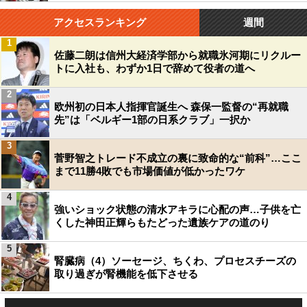
アクセスランキング
週間
1
佐藤二朗は信州大経済学部から就職氷河期にリクルー
トに入社も、わずか1日で辞めて役者の道へ
2
欧州初の日本人指揮官誕生へ 森保一監督の“再就職
先”は「ベルギー1部の日系クラブ」一択か
3
菅野智之トレード不成立の裏に致命的な“前科”…ここ
まで11勝4敗でも市場価値が低かったワケ
4
強いショック状態の清水アキラに心配の声…子供を亡
くした神田正輝らもたどった遺族ケアの道のり
5
腎臓病（4）ソーセージ、ちくわ、プロセスチーズの
取り過ぎが腎機能を低下させる