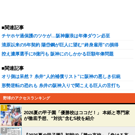
■関連記事
チヤホヤ過保護のツケが…阪神藤浪は年俸ダウン必至
清原以来の5年契約 陽岱鋼が巨人に望む“終身雇用”の損得
控え濃厚選手に8億円も 阪神にのしかかる巨額年俸問題
■関連記事
オリ側は呆然？ 糸井“人的補償リスト”に阪神の悪しき伝統
形勢逆転の恐れも 糸井の阪神入りで聞こえる巨人の舌打ち
野球のアクセスランキング
1
2026夏の甲子園「優勝校はココだ！」 本紙と専門家
が徹底予想、“対抗”含む5校を紹介
2