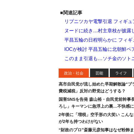
■関連記事
リプニツカヤ電撃引退 フィギュ
ヌードに続き…村主章枝が披露し
平昌五輪の日程明らかに フィ
IOCが検討 平昌五輪に北朝鮮
このまま引退も…ソチ金のソト
政治・社会
芸能
ライフ
高市自民党が流し始めた早期解散論“ブラ
費税減税」反対の野党はどうする？
国害SNSを告発 森山裕・自民党前幹事
ろし」キーマンに急浮上の裏…不快感に
2年後に「増税」空手形の大笑い こん
が2年も持つわけがない
“財政のプロ”斎藤元彦知事はなぜ粉飾