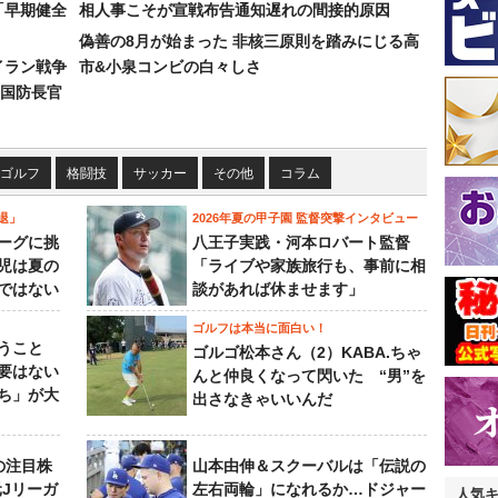
「早期健全
相人事こそが宣戦布告通知遅れの間接的原因
偽善の8月が始まった 非核三原則を踏みにじる高
イラン戦争
市&小泉コンビの白々しさ
国防長官
ゴルフ
格闘技
サッカー
その他
コラム
退」
2026年夏の甲子園 監督突撃インタビュー
ーグに挑
八王子実践・河本ロバート監督
児は夏の
「ライブや家族旅行も、事前に相
ではない
談があれば休ませます」
ゴルフは本当に面白い！
うこと
ゴルゴ松本さん（2）KABA.ちゃ
要はない
んと仲良くなって閃いた “男”を
ち」が大
出さなきゃいいんだ
の注目株
山本由伸＆スクーバルは「伝説の
元Jリーガ
左右両輪」になれるか…ドジャー
人気