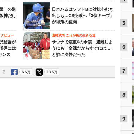
撃」の逆
日本ハムはソフトBに対抗心むき
“阪神だけ
出しも…CS突破へ「3位キープ」
が得策の皮肉
5
ンタビュー
山﨑武司 これが俺の生きる道
沢監督が
サウナで震度6の余震…避難しよ
6
指導には
うにも「全裸だからすぐには…」
センス
と妙に冷静だった
7
う！
6.6万
18.5万
8
9