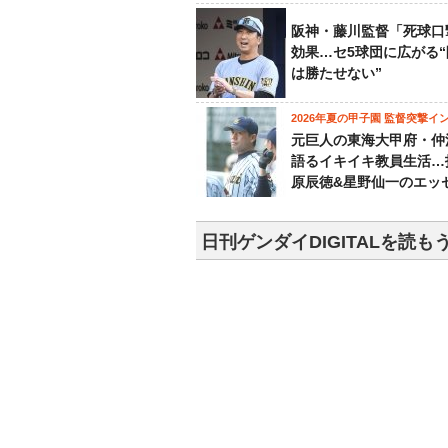
阪神・藤川監督「死球口
効果…セ5球団に広がる
は勝たせない”
2026年夏の甲子園 監督突撃イ
元巨人の東海大甲府・仲
語るイキイキ教員生活…
原辰徳&星野仙一のエッ
日刊ゲンダイDIGITALを読も