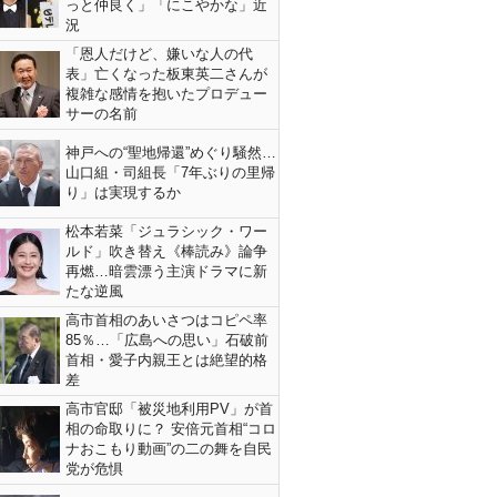
っと仲良く」「にこやかな」近
況
「恩人だけど、嫌いな人の代
表」亡くなった板東英二さんが
複雑な感情を抱いたプロデュー
サーの名前
神戸への“聖地帰還”めぐり騒然…
山口組・司組長「7年ぶりの里帰
り」は実現するか
松本若菜「ジュラシック・ワー
ルド」吹き替え《棒読み》論争
再燃…暗雲漂う主演ドラマに新
たな逆風
高市首相のあいさつはコピペ率
85％…「広島への思い」石破前
首相・愛子内親王とは絶望的格
差
高市官邸「被災地利用PV」が首
相の命取りに？ 安倍元首相“コロ
ナおこもり動画”の二の舞を自民
党が危惧