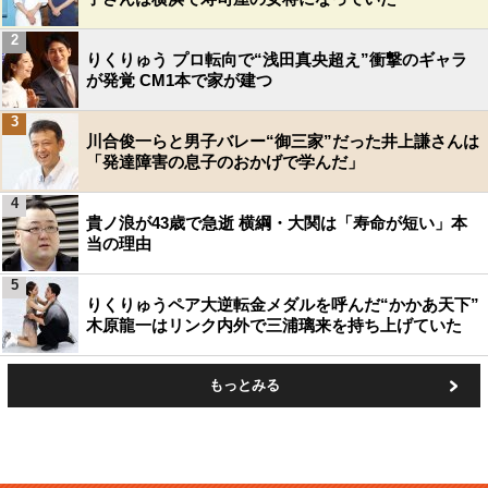
2
りくりゅう プロ転向で“浅田真央超え”衝撃のギャラ
が発覚 CM1本で家が建つ
3
川合俊一らと男子バレー“御三家”だった井上謙さんは
「発達障害の息子のおかげで学んだ」
4
貴ノ浪が43歳で急逝 横綱・大関は「寿命が短い」本
当の理由
5
りくりゅうペア大逆転金メダルを呼んだ“かかあ天下”
木原龍一はリンク内外で三浦璃来を持ち上げていた
もっとみる