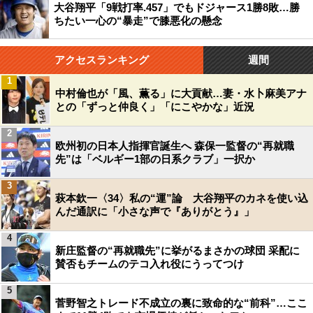
大谷翔平「9戦打率.457」でもドジャース1勝8敗…勝
ちたい一心の“暴走”で膝悪化の懸念
アクセスランキング
週間
1
中村倫也が「風、薫る」に大貢献…妻・水卜麻美アナ
との「ずっと仲良く」「にこやかな」近況
2
欧州初の日本人指揮官誕生へ 森保一監督の“再就職
先”は「ベルギー1部の日系クラブ」一択か
3
萩本欽一〈34〉私の“運”論 大谷翔平のカネを使い込
んだ通訳に「小さな声で『ありがとう』」
4
新庄監督の“再就職先”に挙がるまさかの球団 采配に
賛否もチームのテコ入れ役にうってつけ
5
菅野智之トレード不成立の裏に致命的な“前科”…ここ