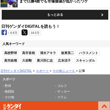
まで11勝4敗でも市場価値が低かったワケ
もっとみる
日刊ゲンダイDIGITALを読もう！
6.6万
18.5万
人気キーワード
高校野球
高市首相
清水アキラ
板東英二
ハラスメント
高市政権
大岩剛
黄川田仁志
広末涼子
スキャンダル
日刊ゲンダイDIGITAL
スポーツ
その他ニュース
記事
スポーツ
野球
ゴルフ
格闘技
サッカー
その他
コラム