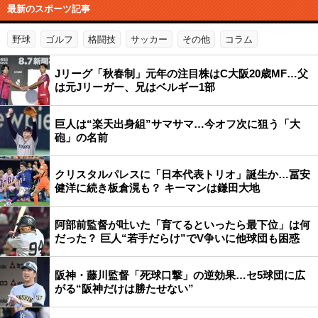
最新のスポーツ記事
野球
ゴルフ
格闘技
サッカー
その他
コラム
Jリーグ「秋春制」元年の注目株はC大阪20歳MF…父
は元Jリーガー、兄はベルギー1部
巨人は“楽天出身組”サマサマ…今オフ次に狙う「大
砲」の名前
クリスタルパレスに「日本代表トリオ」誕生か…冨安
健洋に続き板倉滉も？ キーマンは鎌田大地
阿部前監督が吐いた「育てるといったら最下位」は何
だった？ 巨人“若手だらけ”でV争いに他球団も困惑
阪神・藤川監督「死球口撃」の逆効果…セ5球団に広
がる“阪神だけは勝たせない”