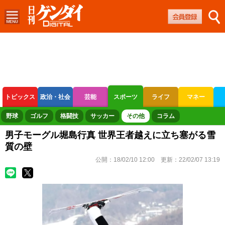
トピックス
政治・社会
芸能
スポーツ
ライフ
マネー
ボートレース
競輪
オートレース
野球
ゴルフ
格闘技
サッカー
その他
コラム
男子モーグル堀島行真 世界王者越えに立ち塞がる雪
質の壁
公開：
18/02/10 12:00
更新：
22/02/07 13:19