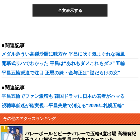
全文表示する
■関連記事
メダル危うい高梨沙羅に味方か 平昌に吹く気まぐれな強風
開幕式リハでわかった 平昌は“あれもダメこれもダメ”五輪
平昌五輪派遣で注目 正恩の妹・金与正は“謎だらけの女”
■関連記事
平昌五輪でファン激増も 韓国ドラマに日本の若者がハマる
視聴率低迷が確実視…平昌失敗で消える“2026年札幌五輪”
その他のアクセスランキング
1
バレーボールとビーチバレーで五輪4度出場 高橋有紀
子さんは横浜で寿司屋の女将になっていた