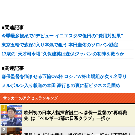
■関連記事
今季最多観衆でJデビュー イニエスタ32億円の“費用対効果”
東京五輪で森保J入り本気で狙う 本田圭佑のソロバン勘定
17歳の“天才司令塔”久保建英は森保ジャパンの初陣を救うか
■関連記事
森保監督を悩ませる五輪OA枠 ロシアW杯出場組が次々名乗り
メルボルン入り報道の本田 豪行きの裏に新ビジネス足固め
サッカーのアクセスランキング
1
欧州初の日本人指揮官誕生へ 森保一監督の“再就職
先”は「ベルギー1部の日系クラブ」一択か
2