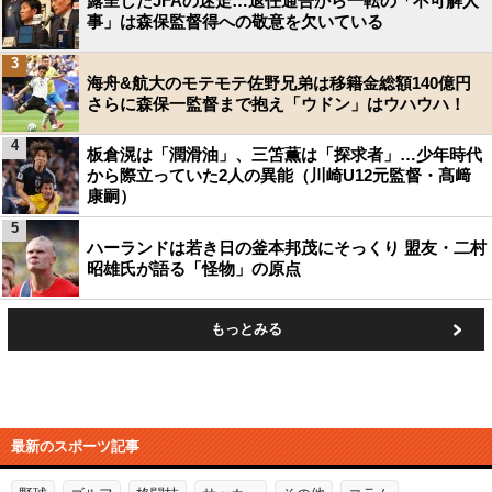
露呈したJFAの迷走…退任通告から一転の「不可解人
事」は森保監督得への敬意を欠いている
3
海舟&航大のモテモテ佐野兄弟は移籍金総額140億円
さらに森保一監督まで抱え「ウドン」はウハウハ！
4
板倉滉は「潤滑油」、三笘薫は「探求者」…少年時代
から際立っていた2人の異能（川崎U12元監督・髙﨑
康嗣）
5
ハーランドは若き日の釜本邦茂にそっくり 盟友・二村
昭雄氏が語る「怪物」の原点
もっとみる
最新のスポーツ記事