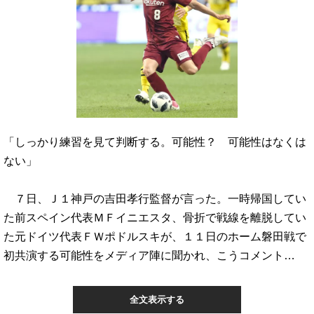
「しっかり練習を見て判断する。可能性？ 可能性はなくは
ない」
７日、Ｊ１神戸の吉田孝行監督が言った。一時帰国してい
た前スペイン代表ＭＦイニエスタ、骨折で戦線を離脱してい
た元ドイツ代表ＦＷポドルスキが、１１日のホーム磐田戦で
初共演する可能性をメディア陣に聞かれ、こうコメント…
全文表示する