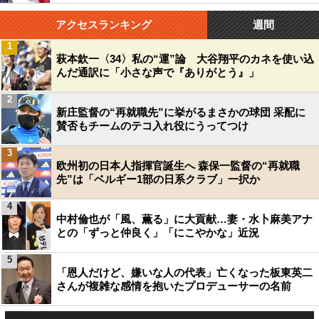
アクセスランキング
週間
1
萩本欽一〈34〉私の“運”論 大谷翔平のカネを使い込
んだ通訳に「小さな声で『ありがとう』」
2
新庄監督の“再就職先”に挙がるまさかの球団 采配に
賛否もチームのテコ入れ役にうってつけ
3
欧州初の日本人指揮官誕生へ 森保一監督の“再就職
先”は「ベルギー1部の日系クラブ」一択か
4
中村倫也が「風、薫る」に大貢献…妻・水卜麻美アナ
との「ずっと仲良く」「にこやかな」近況
5
「恩人だけど、嫌いな人の代表」亡くなった板東英二
さんが複雑な感情を抱いたプロデューサーの名前