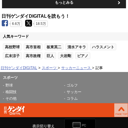
もっとみる
日刊ゲンダイDIGITALを読もう！
6.6万
18.5万
人気キーワード
高校野球
高市首相
板東英二
清水アキラ
ハラスメント
広末涼子
高市政権
巨人
大岩剛
ピアノ
日刊ゲンダイDIGITAL
スポーツ
サッカーニュース
記事
スポーツ
野球
ゴルフ
格闘技
サッカー
その他
コラム
表示切り替え