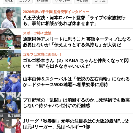
野球
ゴルフ
格闘技
サッカー
その他
コラム
2026年夏の甲子園 監督突撃インタビュー
八王子実践・河本ロバート監督「ライブや家族旅行
も、事前に相談があれば休ませます」
スポーツ時々放談
通訳同伴アスリートに思うこと 英語ネーティブになる
必要はないが「伝えようとする気持ち」が大切だ
ゴルフは本当に面白い！
ゴルゴ松本さん（2）KABA.ちゃんと仲良くなって閃
いた “男”を出さなきゃいいんだ
山本由伸＆スクーバルは「伝説の左右両輪」になれる
か…ドジャースWS3連覇へ相乗効果に期待
プロ野球の「乱闘」は消滅するのか…死球禍でも激高
しない“侍ジャパン世代”の距離感
Jリーグ「秋春制」元年の注目株はC大阪20歳MF…父
は元Jリーガー、兄はベルギー1部