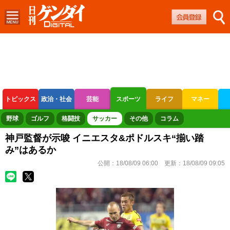
トピックス
政治・社会
芸能
スポーツ
ライフ
マネー
ボートレース
競輪
オートレース
野球
ゴルフ
格闘技
サッカー
その他
コラム
神戸監督が示唆 イニエスタ&ポドルスキ“揃い踏
み”はあるか
公開：
18/08/09 06:00
更新：
18/08/09 09:05