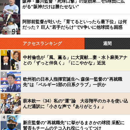
阪神・藤川監督「死球口撃」の逆効果…セ5球団に広
がる“阪神だけは勝たせない”
阿部前監督が吐いた「育てるといったら最下位」は何
だった？ 巨人“若手だらけ”でV争いに他球団も困惑
アクセスランキング
週間
1
中村倫也が「風、薫る」に大貢献…妻・水卜麻美アナ
との「ずっと仲良く」「にこやかな」近況
2
欧州初の日本人指揮官誕生へ 森保一監督の“再就職
先”は「ベルギー1部の日系クラブ」一択か
3
萩本欽一〈34〉私の“運”論 大谷翔平のカネを使い込
んだ通訳に「小さな声で『ありがとう』」
4
新庄監督の“再就職先”に挙がるまさかの球団 采配に
賛否もチームのテコ入れ役にうってつけ