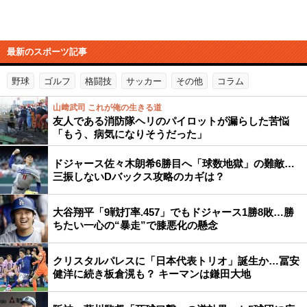
最新のスポーツ記事
野球
ゴルフ
格闘技
サッカー
その他
コラム
山﨑武司 これが俺の生きる道
友人である消防隊ヘリのパイロットが漏らした苦悩
「もう、病気になりそうだった」
ドジャース佐々木朗希6勝目へ「球数地獄」の難敵…
三振しないDバックス攻略のカギは？
大谷翔平「9戦打率.457」でもドジャース1勝8敗…勝
ちたい一心の“暴走”で膝悪化の懸念
クリスタルパレスに「日本代表トリオ」誕生か…冨安
健洋に続き板倉滉も？ キーマンは鎌田大地