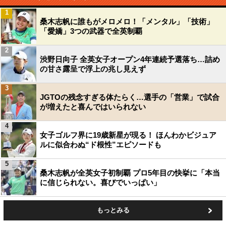
1
桑木志帆に誰もがメロメロ！「メンタル」「技術」
「愛嬌」3つの武器で全英制覇
2
渋野日向子 全英女子オープン4年連続予選落ち…詰め
の甘さ露呈で浮上の兆し見えず
3
JGTOの残念すぎる体たらく…選手の「営業」で試合
が増えたと喜んではいられない
4
女子ゴルフ界に19歳新星が現る！ ほんわかビジュア
ルに似合わぬ“ド根性”エピソードも
5
桑木志帆が全英女子初制覇 プロ5年目の快挙に「本当
に信じられない。喜びでいっぱい」
もっとみる