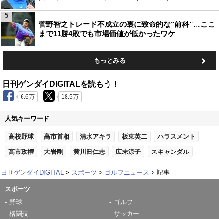
5
菅野智之トレード不成立の裏に致命的な“前科”…ここ
まで11勝4敗でも市場価値が低かったワケ
もっとみる
日刊ゲンダイDIGITALを読もう！
6.6万
18.5万
人気キーワード
高校野球
高市首相
清水アキラ
板東英二
ハラスメント
高市政権
大岩剛
黄川田仁志
広末涼子
スキャンダル
日刊ゲンダイDIGITAL
スポーツ
ゴルフニュース
記事
スポーツ
野球
ゴルフ
格闘技
サッカー