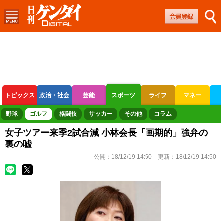
トピックス
政治・社会
芸能
スポーツ
ライフ
マネー
ボートレース
競輪
オートレース
野球
ゴルフ
格闘技
サッカー
その他
コラム
女子ツアー来季2試合減 小林会長「画期的」強弁の
裏の嘘
公開：
18/12/19 14:50
更新：
18/12/19 14:50