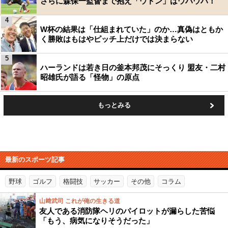
さらに森保一監督まで抱え「ウドン」はウハウハ！
4
W杯の結果は「仕組まれていた」のか…真偽はともか
く勝敗はもはやピッチ上だけでは決まらない
5
ハーランドは若き日の釜本邦茂にそっくり 盟友・二村
昭雄氏が語る「怪物」の原点
もっとみる
最新のスポーツ記事
野球
ゴルフ
格闘技
サッカー
その他
コラム
山﨑武司 これが俺の生きる道
友人である消防隊ヘリのパイロットが漏らした苦悩
「もう、病気になりそうだった」