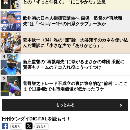
との「ずっと仲良く」「にこやかな」近況
2
欧州初の日本人指揮官誕生へ 森保一監督の“再就職
先”は「ベルギー1部の日系クラブ」一択か
3
萩本欽一〈34〉私の“運”論 大谷翔平のカネを使い込
んだ通訳に「小さな声で『ありがとう』」
4
新庄監督の“再就職先”に挙がるまさかの球団 采配に
賛否もチームのテコ入れ役にうってつけ
5
菅野智之トレード不成立の裏に致命的な“前科”…ここ
まで11勝4敗でも市場価値が低かったワケ
もっとみる
日刊ゲンダイDIGITALを読もう！
6.6万
18.5万