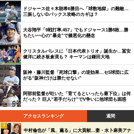
ドジャース佐々木朗希6勝目へ「球数地獄」の難敵…
三振しないDバックス攻略のカギは？
大谷翔平「9戦打率.457」でもドジャース1勝8敗…勝
ちたい一心の“暴走”で膝悪化の懸念
クリスタルパレスに「日本代表トリオ」誕生か…冨安
健洋に続き板倉滉も？ キーマンは鎌田大地
阪神・藤川監督「死球口撃」の逆効果…セ5球団に広
がる“阪神だけは勝たせない”
阿部前監督が吐いた「育てるといったら最下位」は何
だった？ 巨人“若手だらけ”でV争いに他球団も困惑
アクセスランキング
週間
1
中村倫也が「風、薫る」に大貢献…妻・水卜麻美アナ