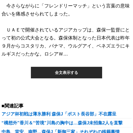
今さらながらに「フレンドリーマッチ」という言葉の意味
合いを痛感させられてしまった。
ＵＡＥで開催されているアジアカップは、森保一監督にと
って初の公式大会となる。森保体制となった日本代表は昨年
９月からコスタリカ、パナマ、ウルグアイ、ベネズエラにキ
ルギスだったかな。ロシアＷ…
全文表示する
■関連記事
アジア杯初戦は薄氷勝利 森保J「ポスト長谷部」不在露呈
“構想外”香川＆“苦境”川島の胸中は…森保J未招集2人を直撃
中島、堂安、南野…森保J「新御三家」それぞれの移籍事情