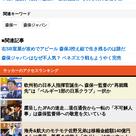
関連キーワード
森保一
森保ジャパン
■関連記事
右SB室屋が攻めでアピール 森保J控え組で生き残るのは誰だ
森保ジャパンはなぜ不人気？ ベネズエラ戦もようやく完売
サッカーのアクセスランキング
1
欧州初の日本人指揮官誕生へ 森保一監督の“再就職
先”は「ベルギー1部の日系クラブ」一択か
2
露呈したJFAの迷走…退任通告から一転の「不可解人
事」は森保監督得への敬意を欠いている
3
海舟&航大のモテモテ佐野兄弟は移籍金総額140億円