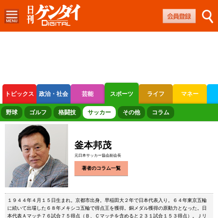
トピックス
政治・社会
芸能
スポーツ
ライフ
マネー
ボートレース
競輪
オートレース
野球
ゴルフ
格闘技
サッカー
その他
コラム
釜本邦茂
元日本サッカー協会副会長
著者のコラム一覧
１９４４年４月１５日生まれ。京都市出身。早稲田大２年で日本代表入り。６４年東京五輪
に続いて出場した６８年メキシコ五輪で得点王を獲得。銅メダル獲得の原動力となった。日
本代表Ａマッチ７６試合７５得点（Ｂ、Ｃマッチを含めると２３１試合１５３得点）。Ｊリ