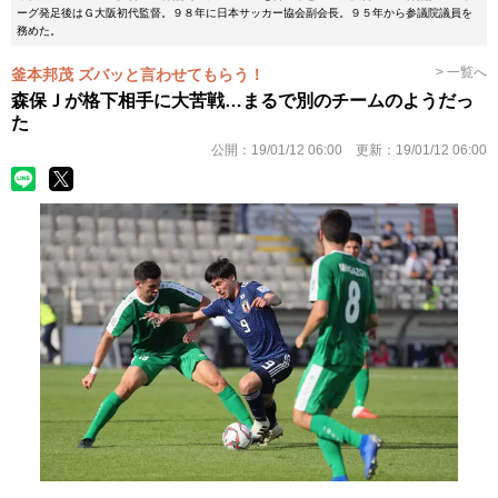
ーグ発足後はＧ大阪初代監督。９８年に日本サッカー協会副会長。９５年から参議院議員を
務めた。
> 一覧へ
釜本邦茂 ズバッと言わせてもらう！
森保Ｊが格下相手に大苦戦…まるで別のチームのようだっ
た
公開：
19/01/12 06:00
更新：
19/01/12 06:00