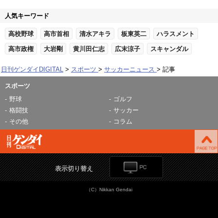
人気キーワード
高校野球
高市首相
清水アキラ
板東英二
ハラスメント
高市政権
大岩剛
黄川田仁志
広末涼子
スキャンダル
日刊ゲンダイDIGITAL
スポーツ
サッカーニュース
記事
スポーツ
野球
ゴルフ
格闘技
サッカー
その他
コラム
表示切り替え
（C）Nikkan Gendai