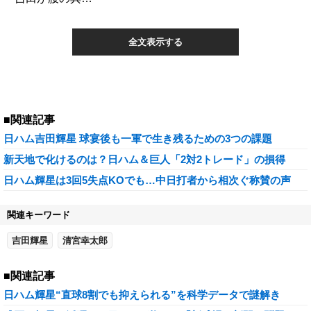
全文表示する
■関連記事
日ハム吉田輝星 球宴後も一軍で生き残るための3つの課題
新天地で化けるのは？日ハム＆巨人「2対2トレード」の損得
日ハム輝星は3回5失点KOでも…中日打者から相次ぐ称賛の声
関連キーワード
吉田輝星
清宮幸太郎
■関連記事
日ハム輝星“直球8割でも抑えられる”を科学データで謎解き