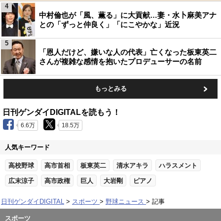
4
中村倫也が「風、薫る」に大貢献…妻・水卜麻美アナ
との「ずっと仲良く」「にこやかな」近況
5
「恩人だけど、嫌いな人の代表」亡くなった板東英二
さんが複雑な感情を抱いたプロデューサーの名前
もっとみる
日刊ゲンダイDIGITALを読もう！
6.6万
18.5万
人気キーワード
高校野球
高市首相
板東英二
清水アキラ
ハラスメント
広末涼子
高市政権
巨人
大岩剛
ピアノ
日刊ゲンダイDIGITAL
スポーツ
野球ニュース
記事
スポーツ