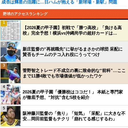
成否は輝星の活躍に…日ハムが抱える「新球場・新駅」問題
野球のアクセスランキング
1
【2026夏の甲子園】初戦で「勝つ高校」「負ける高
校」完全予想！横浜vs沖縄尚学の超好カードは…
2
新庄監督の“再就職先”に挙がるまさかの球団 采配に
賛否もチームのテコ入れ役にうってつけ
3
菅野智之トレード不成立の裏に致命的な“前科”…ここ
まで11勝4敗でも市場価値が低かったワケ
4
2026夏の甲子園「優勝校はココだ！」 本紙と専門家
が徹底予想、“対抗”含む5校を紹介
5
阪神藤川監督の「焦り」「短気」「采配」に大きな不
安…岡田前監督もチクリ「崩れてる感じするわ」