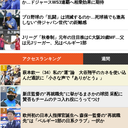
か…ドジャースWS3連覇へ相乗効果に期待
プロ野球の「乱闘」は消滅するのか…死球禍でも激高
しない“侍ジャパン世代”の距離感
Jリーグ「秋春制」元年の注目株はC大阪20歳MF…父
は元Jリーガー、兄はベルギー1部
アクセスランキング
週間
1
萩本欽一〈34〉私の“運”論 大谷翔平のカネを使い込
んだ通訳に「小さな声で『ありがとう』」
2
新庄監督の“再就職先”に挙がるまさかの球団 采配に
賛否もチームのテコ入れ役にうってつけ
3
欧州初の日本人指揮官誕生へ 森保一監督の“再就職
先”は「ベルギー1部の日系クラブ」一択か