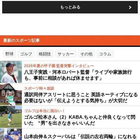
もっとみる
最新のスポーツ記事
野球
ゴルフ
格闘技
サッカー
その他
コラム
2026年夏の甲子園 監督突撃インタビュー
八王子実践・河本ロバート監督「ライブや家族旅行
も、事前に相談があれば休ませます」
スポーツ時々放談
通訳同伴アスリートに思うこと 英語ネーティブになる
必要はないが「伝えようとする気持ち」が大切だ
ゴルフは本当に面白い！
ゴルゴ松本さん（2）KABA.ちゃんと仲良くなって閃
いた “男”を出さなきゃいいんだ
山本由伸＆スクーバルは「伝説の左右両輪」になれる