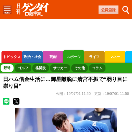
トピックス
政治・社会
芸能
スポーツ
ライフ
マネー
ボートレース
競輪
オートレース
野球
ゴルフ
格闘技
サッカー
その他
コラム
日ハム借金生活に…輝星離脱に清宮不振で“弱り目に
祟り目”
公開：
19/07/01 11:50
更新：
19/07/01 11:50