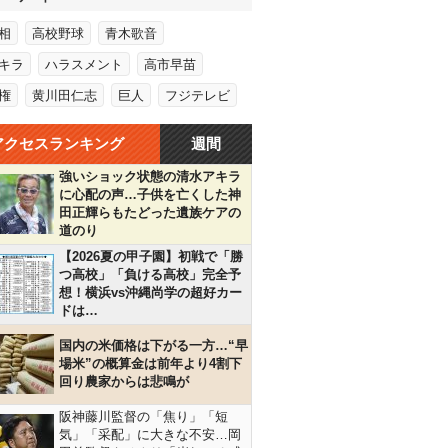
相
高校野球
青木歌音
キラ
ハラスメント
高市早苗
権
黄川田仁志
巨人
フジテレビ
アクセスランキング
週間
強いショック状態の清水アキラ
に心配の声…子供を亡くした神
田正輝らもたどった遺族ケアの
道のり
【2026夏の甲子園】初戦で「勝
つ高校」「負ける高校」完全予
想！横浜vs沖縄尚学の超好カー
ドは…
国内の米価格は下がる一方…“早
場米”の概算金は前年より4割下
回り農家からは悲鳴が
阪神藤川監督の「焦り」「短
気」「采配」に大きな不安…岡