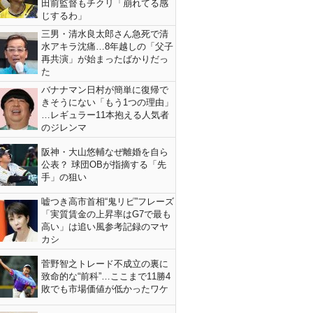
田前監督もチクリ「崩れてる感
じするわ」
三男・清水良太郎さん急死で清
水アキラ沈痛…8年越しの「父子
再共演」が始まったばかりだっ
た
バナナマン日村が簡単に復帰で
きそうにない「もう1つの理由」
…レギュラー11本抱える人気者
のジレンマ
阪神・大山悠輔なぜ離婚を自ら
公表？ 球団OBが指摘する「先
手」の狙い
嘘つき高市首相“鬼リピ”フレーズ
「実質賃金の上昇率はG7で最も
高い」は追い風参考記録のマヤ
カシ
菅野智之トレード不成立の裏に
致命的な“前科”…ここまで11勝4
敗でも市場価値が低かったワケ