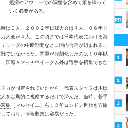
把握やアウェーでの調整を含めて策を練って
いく必要がある。
PR
時は０人、２００２年日韓大会は４人、０６年ド
リカ大会が４人。この頃までは日本代表における海
。Ｊリーグの中断期間などに国内合宿が組まれるこ
困難ではなかった。問題が深刻化したのは１０年以
1
し、国際Ａマッチウイーク以外は選手を招集できな
2
主力が固定されていたから、代表スタッフは
本田
数人を定期的に視察するだけで済んだ。当時、若手
3
井宏樹
（マルセイユ）ら１２年ロンドン世代も五輪
ーしており、情報収集は容易だった。
4