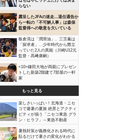
はもはやピッチ上だけでは決ま
らない
露呈したJFAの迷走…退任通告か
ら一転の「不可解人事」は森保
監督得への敬意を欠いている
板倉滉は「潤滑油」、三笘薫は
「探求者」…少年時代から際立
っていた2人の異能（川崎U12元
監督・髙﨑康嗣）
<10>鎌田大地が両親にプレゼン
トした新築2階建て7部屋の一軒
家
もっと見る
楽しさいっぱい！北海道・ニセ
コで避暑の夏旅 絶景とアクティ
ビティが揃う「ニセコ東急 グラ
ン・ヒラフ」～東急不動産
暑熱対策が義務化される時代に
貼るだけで暑さの変化がわかる