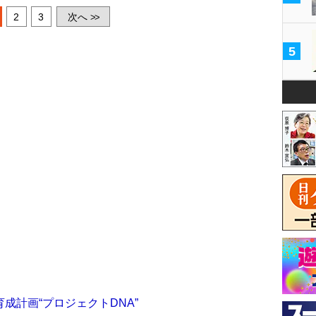
2
3
次へ
>>
5
成計画“プロジェクトDNA”