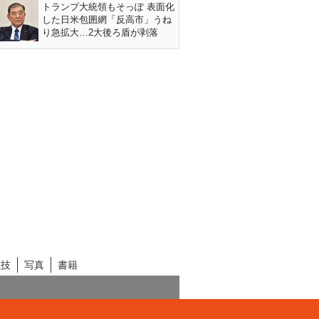
トランプ大統領もそっぽ 表面化
した日米包囲網「反高市」うね
り急拡大…2大後ろ盾が剥落
競技
写真
書籍