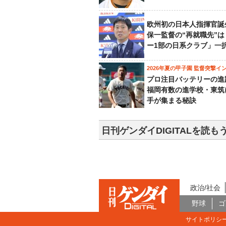
欧州初の日本人指揮官誕
保一監督の“再就職先”
ー1部の日系クラブ」一
2026年夏の甲子園 監督突撃イ
プロ注目バッテリーの進
福岡有数の進学校・東筑
手が集まる秘訣
日刊ゲンダイDIGITALを読も
政治/社会
野球
ゴ
サイトポリシ