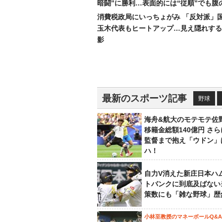
暗闘”に勝利…表面的には“従順”でも腹
消費税政局にいっちょがみ 「反対派」
玉木代表もヒートアップ…見え隠れする
影
最新のスポーツ記事
野球
海舟&航大のモテモテ佐
移籍金総額140億円 さ
監督まで抱え「ウドン」
ハ！
自力V消えた新庄日本ハ
トバンクに到底及ばない
策数にも「雑な野球」歴
小林至教授のマネーボールQ&A