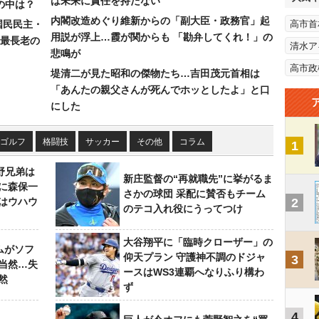
は未来に責任を持たない
の中は？
内閣改造めぐり維新からの「副大臣・政務官」起
国民民主・
高市首
用説が浮上…霞が関からも 「勘弁してくれ！」の
最長老の
清水ア
悲鳴が
高市政
堤清二が見た昭和の傑物たち…吉田茂元首相は
「あんたの親父さんが死んでホッとしたよ」と口
にした
ゴルフ
格闘技
サッカー
その他
コラム
1
野兄弟は
新庄監督の“再就職先”に挙がるま
らに森保一
さかの球団 采配に賛否もチーム
はウハウ
2
のテコ入れ役にうってつけ
大谷翔平に「臨時クローザー」の
ムがソフ
仰天プラン 守護神不調のドジャ
3
当然…失
ースはWS3連覇へなりふり構わ
然
ず
4