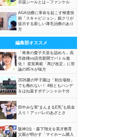
示温シールとは～ファンケル
AGA治療に革命を起こす検査技
術「スキャビジョン」銀クリが
提示する新しい薄毛治療のあり
方
編集部オススメ
「将来の愛子天皇を認めろ」高
市政権vs読売新聞でバトル激
化！ 皇室典範「再び改定」に世
論の85％が味方
2026夏の甲子園は「初出場校」
でも侮れない！ 4校ともハンデ
をはね返すポテンシャル十分
田中みな実“まんまるE乳”も筋金
入り！アッパレのあざとさ
阪神1位・森下翔太を英才教育
父親が明かす「マイホーム購入