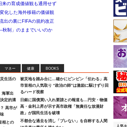
旧来の育成価値観も通用せず
…変化した海外移籍の価値観
流出の裏にFIFAの規約改正
春―秋制」のままでいいのか
マネー
健康
BOOKS
災生活の
被災地を踏み台に…確かにビンビン「伝わる」高
市首相の人気取り “政治の師”は激励に駆けずり回
るハード視察
）海軍出
決定的溝
日銀に国債買い入れ要請との報道も…円安・物価
高・金利上昇が示す高市政権「無責任な放漫財
？ 高市が
政」が国民生活を破壊
味
不都合な過去を消し「ブレない」を自称する人間
首相との
人気