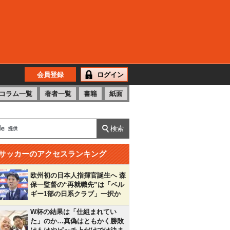
会員登録
ログイン
コラム一覧
著者一覧
書籍
紙面
サッカーのアクセスランキング
欧州初の日本人指揮官誕生へ 森
保一監督の“再就職先”は「ベル
ギー1部の日系クラブ」一択か
W杯の結果は「仕組まれてい
た」のか…真偽はともかく勝敗