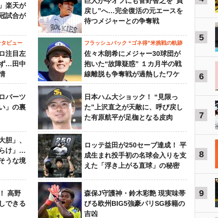
巨人が今オフにも菅野智之を“買
」楽天が
戻し”へ…完全復活の元エースを
冠試合が
待つメジャーとの争奪戦
5
ンタビュー
フラッシュバック “ゴネ得”米挑戦の軌跡
ロ注目左
佐々木朗希にメジャー30球団が
ず…田中
抱いた“故障疑惑” １カ月半の戦
情
線離脱も争奪戦が過熱したワケ
6
ロバーツ
日本ハム大ショック！ “見限っ
い」の裏
た”上沢直之が天敵に、呼び戻し
7
た有原航平が足枷となる皮肉
大胆」、
ロッテ益田が250セーブ達成！ 平
らけ」…
8
成生まれ投手初の名球会入りを支
そうな境
えた「浮き上がる直球」の秘密
9
！ 高野
森保J守護神・鈴木彩艶 現実味帯
しできる
びる欧州BIG5強豪パリSG移籍の
吉凶