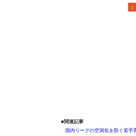
1
■関連記事
国内リーグの空洞化を防ぐ若手育