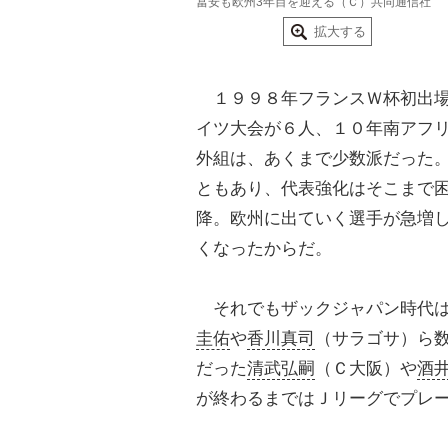
冨安も欧州3年目を迎える（Ｃ）共同通信社
拡大する
１９９８年フランスＷ杯初出場
イツ大会が６人、１０年南アフ
外組は、あくまで少数派だった
ともあり、代表強化はそこまで
降。欧州に出ていく選手が急増
くなったからだ。
それでもザックジャパン時代は
圭佑
や
香川真司
（サラゴサ）ら
だった
清武弘嗣
（Ｃ大阪）や
酒
が終わるまではＪリーグでプレ