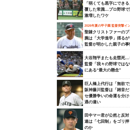
「弱くても黒字にできる
覆した常識…プロ野球で
激増したワケ
2026年夏の甲子園 監督突撃イ
聖隷クリストファーのプ
腕は「大学進学」揺るが
監督が明かした親子の事
大谷翔平またも走塁死…
監督「我々の野球ではな
にある“最大の懸念”
巨人橋上代行は「無欲で
阪神藤川監督は「雑音だ
セ優勝争いの命運を分け
遇の違い
田中マー君が公然と反対
連は「七回制」をゴリ押
のか