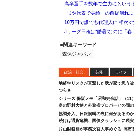
高卒選手を数年で主力にという
「Jや代表で実績」の前提崩れ
10万円で誰でも代理人に 相次ぐ
Jリーグ日程は“酷暑”なのに「
■関連キーワード
森保ジャパン
政治・社会
芸能
ライフ
地経学リスクが直撃した我が家で思う被
つらさ
シリーズ 保阪メモ「昭和史余話」（11
身の野村大使と外務省プロパーとの間の
協調介入、日銀恫喝の裏に何があるのか
続けば通貨危機、国債クラッシュに現実
片山財務相が事務次官人事めぐる“高市