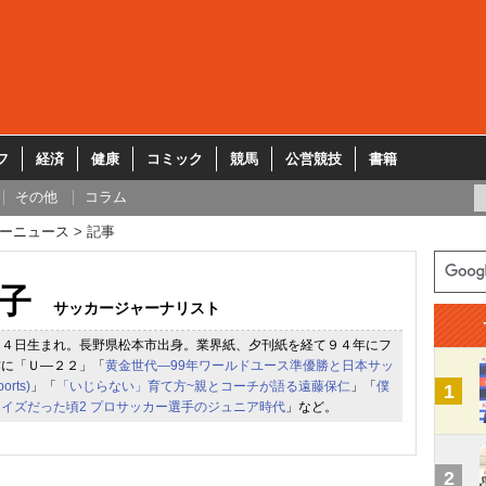
フ
経済
健康
コミック
競馬
公営競技
書籍
その他
コラム
ーニュース
記事
子
サッカージャーナリスト
１４日生まれ。長野県松本市出身。業界紙、夕刊紙を経て９４年にフ
作に「Ｕ―２２」「
黄金世代―99年ワールドユース準優勝と日本サッ
orts)
」「
「いじらない」育て方~親とコーチが語る遠藤保仁
」「
僕
1
イズだった頃2 プロサッカー選手のジュニア時代
」など。
2