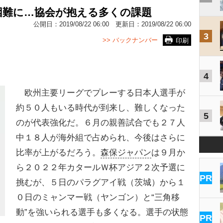
困難に…協会が抱える多くの課題
公開日：
2019/08/22 06:00
更新日：
2019/08/22 06:00
3
>> バックナンバー
印刷
4
欧州主要リーグでプレーする日本人選手が
約５０人もいる時代が到来し、難しくなった
5
のが代表強化だ。６月の親善試合でも２７人
中１８人が海外組で占められ、今後はさらに
比率が上がるだろう。
森保ジャパン
は９月か
ら２０２２年カタールＷ杯アジア２次予選に
PR
挑むが、５日のパラグアイ戦（茨城）から１
０日のミャンマー戦（ヤンゴン）と“三角移
動”を強いられる選手も多くなる。選手の状態
PR