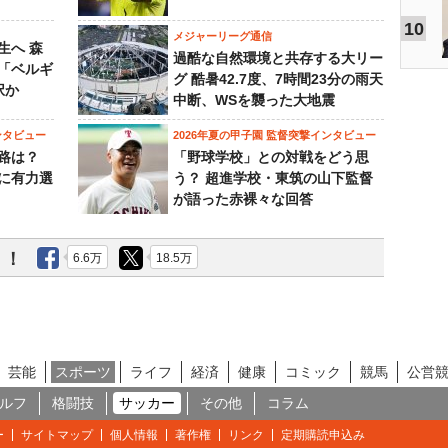
10
メジャーリーグ通信
生へ 森
過酷な自然環境と共存する大リー
は「ベルギ
グ 酷暑42.7度、7時間23分の雨天
択か
中断、WSを襲った大地震
ンタビュー
2026年夏の甲子園 監督突撃インタビュー
路は？
「野球学校」との対戦をどう思
に有力選
う？ 超進学校・東筑の山下監督
が語った赤裸々な回答
う！
6.6万
18.5万
芸能
スポーツ
ライフ
経済
健康
コミック
競馬
公営
ルフ
格闘技
サッカー
その他
コラム
ー
サイトマップ
個人情報
著作権
リンク
定期購読申込み