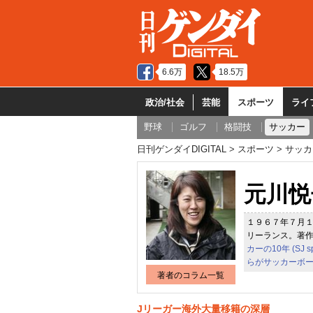
6.6万
18.5万
政治/社会
芸能
スポーツ
ライ
野球
ゴルフ
格闘技
サッカー
日刊ゲンダイDIGITAL
スポーツ
サッカ
元川悦
１９６７年７月
リーランス。著
カーの10年 (SJ sp
らがサッカーボー
著者のコラム一覧
Jリーガー海外大量移籍の深層