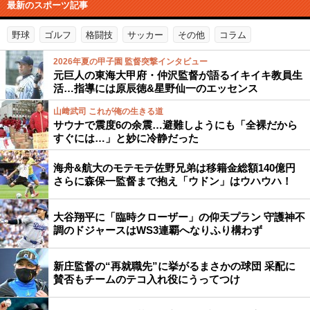
最新のスポーツ記事
野球
ゴルフ
格闘技
サッカー
その他
コラム
2026年夏の甲子園 監督突撃インタビュー
元巨人の東海大甲府・仲沢監督が語るイキイキ教員生
活…指導には原辰徳&星野仙一のエッセンス
山﨑武司 これが俺の生きる道
サウナで震度6の余震…避難しようにも「全裸だから
すぐには…」と妙に冷静だった
海舟&航大のモテモテ佐野兄弟は移籍金総額140億円
さらに森保一監督まで抱え「ウドン」はウハウハ！
大谷翔平に「臨時クローザー」の仰天プラン 守護神不
調のドジャースはWS3連覇へなりふり構わず
新庄監督の“再就職先”に挙がるまさかの球団 采配に
賛否もチームのテコ入れ役にうってつけ