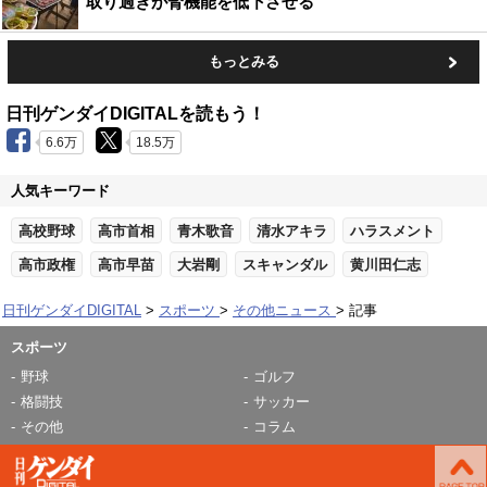
取り過ぎが腎機能を低下させる
もっとみる
日刊ゲンダイDIGITALを読もう！
6.6万
18.5万
人気キーワード
高校野球
高市首相
青木歌音
清水アキラ
ハラスメント
高市政権
高市早苗
大岩剛
スキャンダル
黄川田仁志
日刊ゲンダイDIGITAL
スポーツ
その他ニュース
記事
スポーツ
野球
ゴルフ
格闘技
サッカー
その他
コラム