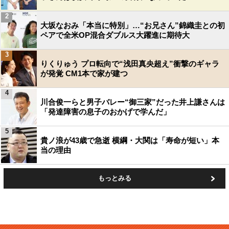
2
大坂なおみ「本当に特別」…“お兄さん”錦織圭との初
ペアで全米OP混合ダブルス大躍進に期待大
3
りくりゅう プロ転向で“浅田真央超え”衝撃のギャラ
が発覚 CM1本で家が建つ
4
川合俊一らと男子バレー“御三家”だった井上謙さんは
「発達障害の息子のおかげで学んだ」
5
貴ノ浪が43歳で急逝 横綱・大関は「寿命が短い」本
当の理由
もっとみる