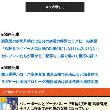
全文表示する
■関連記事
実業団の伊勢丹時代は自分の余暇の時間にラグビーの練習
「W杯をラグビー人気回復の起爆剤にしなければいけない」
セレブママたちが嫌がる「都落ち」感で遠のく慶応の背中
■関連記事
競歩選手がコース変更直訴 東京五輪で死者出ると識者危惧
ラグビーに国内プロリーグ構想 成否は日本代表の成績次第
その他のアクセスランキング
1
バレーボールとビーチバレーで五輪4度出場 高橋有紀
子さんは横浜で寿司屋の女将になっていた