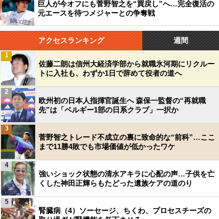
巨人が今オフにも菅野智之を“買戻し”へ…完全復活の
元エースを待つメジャーとの争奪戦
アクセスランキング
週間
1
佐藤二朗は信州大経済学部から就職氷河期にリクルー
トに入社も、わずか1日で辞めて役者の道へ
2
欧州初の日本人指揮官誕生へ 森保一監督の“再就職
先”は「ベルギー1部の日系クラブ」一択か
3
菅野智之トレード不成立の裏に致命的な“前科”…ここ
まで11勝4敗でも市場価値が低かったワケ
4
強いショック状態の清水アキラに心配の声…子供を亡
くした神田正輝らもたどった遺族ケアの道のり
5
腎臓病（4）ソーセージ、ちくわ、プロセスチーズの