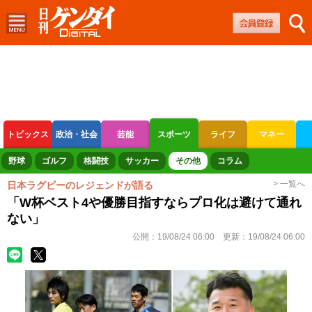
トピックス
政治・社会
芸能
スポーツ
ライフ
マネー
ボートレース
競輪
オートレース
野球
ゴルフ
格闘技
サッカー
その他
コラム
> 一覧へ
日本ラグビーのレジェンドが語る
「W杯ベスト4や優勝目指すならプロ化は避けて通れ
ない」
公開：
19/08/24 06:00
更新：
19/08/24 06:00