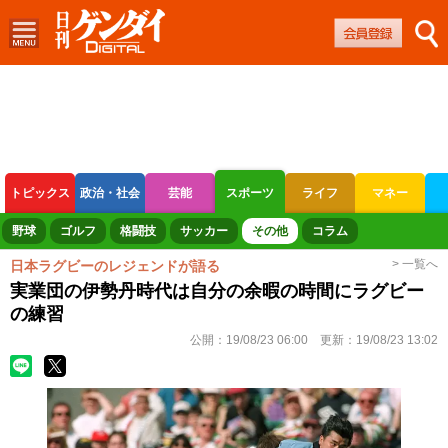
トピックス
政治・社会
芸能
スポーツ
ライフ
マネー
ボートレース
競輪
オートレース
野球
ゴルフ
格闘技
サッカー
その他
コラム
> 一覧へ
日本ラグビーのレジェンドが語る
実業団の伊勢丹時代は自分の余暇の時間にラグビー
の練習
公開：
19/08/23 06:00
更新：
19/08/23 13:02