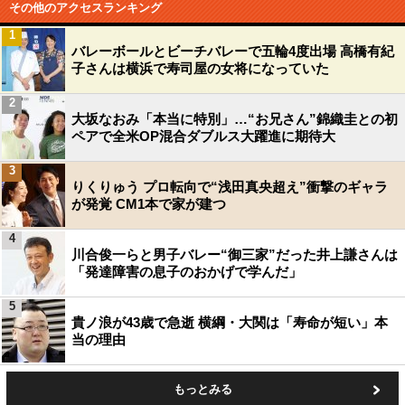
その他のアクセスランキング
1
バレーボールとビーチバレーで五輪4度出場 高橋有紀
子さんは横浜で寿司屋の女将になっていた
2
大坂なおみ「本当に特別」…“お兄さん”錦織圭との初
ペアで全米OP混合ダブルス大躍進に期待大
3
りくりゅう プロ転向で“浅田真央超え”衝撃のギャラ
が発覚 CM1本で家が建つ
4
川合俊一らと男子バレー“御三家”だった井上謙さんは
「発達障害の息子のおかげで学んだ」
5
貴ノ浪が43歳で急逝 横綱・大関は「寿命が短い」本
当の理由
もっとみる