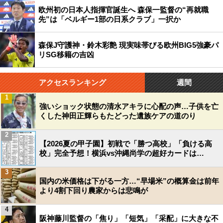
欧州初の日本人指揮官誕生へ 森保一監督の“再就職
先”は「ベルギー1部の日系クラブ」一択か
森保J守護神・鈴木彩艶 現実味帯びる欧州BIG5強豪パ
リSG移籍の吉凶
アクセスランキング
週間
1
強いショック状態の清水アキラに心配の声…子供を亡
くした神田正輝らもたどった遺族ケアの道のり
2
【2026夏の甲子園】初戦で「勝つ高校」「負ける高
校」完全予想！横浜vs沖縄尚学の超好カードは…
3
国内の米価格は下がる一方…“早場米”の概算金は前年
より4割下回り農家からは悲鳴が
4
阪神藤川監督の「焦り」「短気」「采配」に大きな不