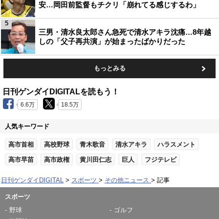
安…岡田前監督もチクリ「崩れてる感じするわ」
5
三男・清水良太郎さん急死で清水アキラ沈痛…8年越
しの「父子再共演」が始まったばかりだった
もっとみる
日刊ゲンダイDIGITALを読もう！
6.6万
18.5万
人気キーワード
高市首相
高校野球
青木歌音
清水アキラ
ハラスメント
高市早苗
高市政権
黄川田仁志
巨人
フジテレビ
日刊ゲンダイDIGITAL
スポーツ
その他ニュース
記事
スポーツ
野球
ゴルフ