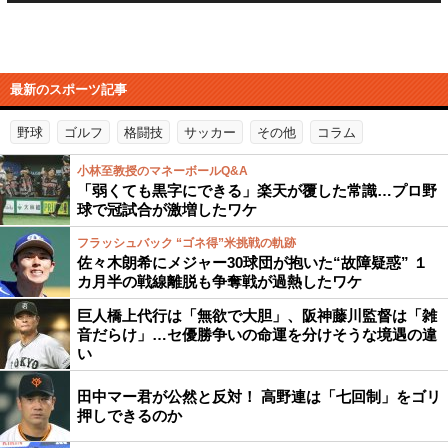
最新のスポーツ記事
野球
ゴルフ
格闘技
サッカー
その他
コラム
小林至教授のマネーボールQ&A
「弱くても黒字にできる」楽天が覆した常識…プロ野
球で冠試合が激増したワケ
フラッシュバック “ゴネ得”米挑戦の軌跡
佐々木朗希にメジャー30球団が抱いた“故障疑惑” １
カ月半の戦線離脱も争奪戦が過熱したワケ
巨人橋上代行は「無欲で大胆」、阪神藤川監督は「雑
音だらけ」…セ優勝争いの命運を分けそうな境遇の違
い
田中マー君が公然と反対！ 高野連は「七回制」をゴリ
押しできるのか